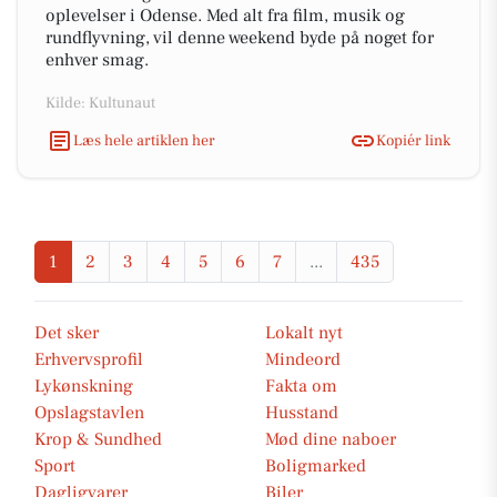
oplevelser i Odense. Med alt fra film, musik og
rundflyvning, vil denne weekend byde på noget for
enhver smag.
Kilde: Kultunaut
Læs hele artiklen her
Kopiér link
1
2
3
4
5
6
7
...
435
Det sker
Lokalt nyt
Erhvervsprofil
Mindeord
Lykønskning
Fakta om
Opslagstavlen
Husstand
Krop & Sundhed
Mød dine naboer
Sport
Boligmarked
Dagligvarer
Biler