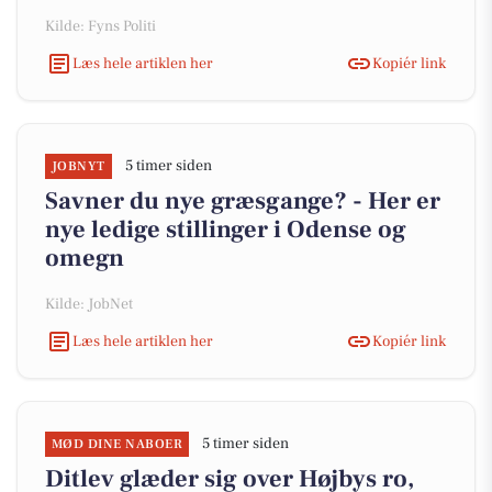
Kilde: Fyns Politi
Læs hele artiklen her
Kopiér link
5 timer siden
JOBNYT
Savner du nye græsgange? - Her er
nye ledige stillinger i Odense og
omegn
Kilde: JobNet
Læs hele artiklen her
Kopiér link
5 timer siden
MØD DINE NABOER
Ditlev glæder sig over Højbys ro,