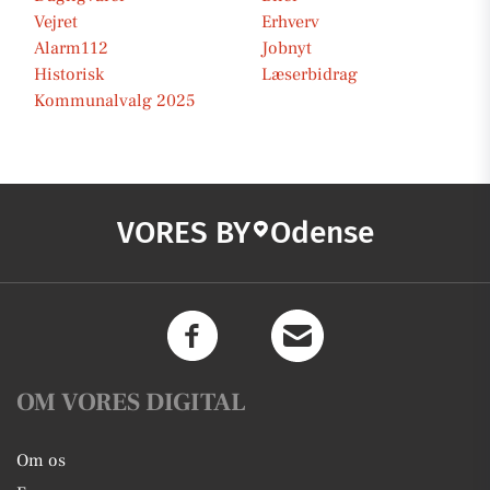
Vejret
Erhverv
Alarm112
Jobnyt
Historisk
Læserbidrag
Kommunalvalg 2025
VORES BY
Odense
OM VORES DIGITAL
Om os