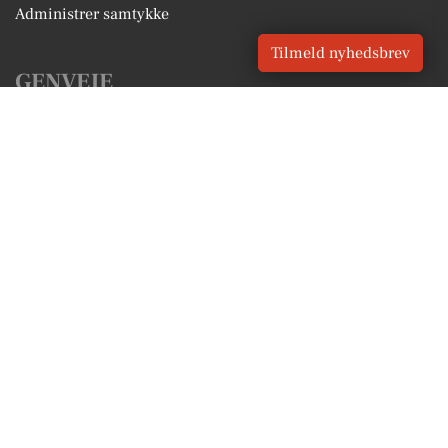
Administrer samtykke
Tilmeld nyhedsbrev
GENVEJE
Seneste nyt fra Odense
Vores lokale erhverv
Kalenderen for Odense
Fakta om Odense
Erhvervsartikler
Odense Kommune
Få en gratis salgsvurdering
Sponsoreret indhold