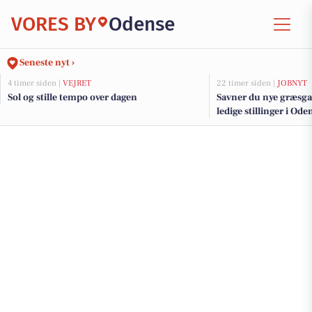
VORES BY
Odense
Seneste nyt ›
4 timer siden |
VEJRET
22 timer siden |
JOBNYT
Sol og stille tempo over dagen
Savner du nye græsga
ledige stillinger i O