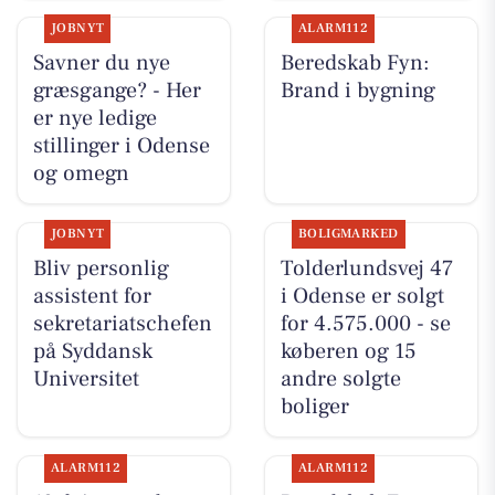
JOBNYT
ALARM112
Savner du nye
Beredskab Fyn:
græsgange? - Her
Brand i bygning
er nye ledige
stillinger i Odense
og omegn
JOBNYT
BOLIGMARKED
Bliv personlig
Tolderlundsvej 47
assistent for
i Odense er solgt
sekretariatschefen
for 4.575.000 - se
på Syddansk
køberen og 15
Universitet
andre solgte
boliger
ALARM112
ALARM112