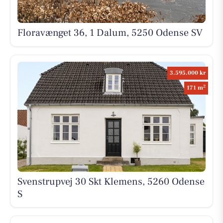
Floravænget 36, 1 Dalum, 5250 Odense SV
3.595.000 kr
2
171 m
Svenstrupvej 30 Skt Klemens, 5260 Odense
S