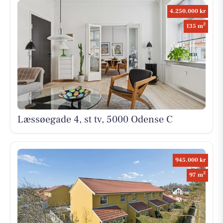
4.250.000 kr
2
135 m
Læssøegade 4, st tv, 5000 Odense C
945.000 kr
2
97 m