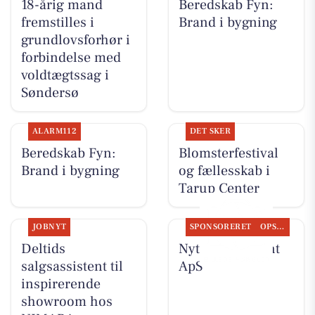
18-årig mand
Beredskab Fyn:
fremstilles i
Brand i bygning
grundlovsforhør i
forbindelse med
voldtægtssag i
Søndersø
ALARM112
DET SKER
Beredskab Fyn:
Blomsterfestival
Brand i bygning
og fællesskab i
Tarup Center
JOBNYT
SPONSORERET
OPSLAGSTAVLEN
Deltids
Nyt fra Fairpaint
salgsassistent til
ApS
inspirerende
showroom hos