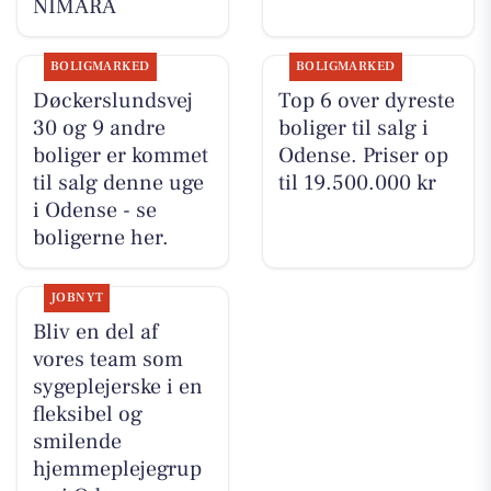
NIMARA
BOLIGMARKED
BOLIGMARKED
Døckerslundsvej
Top 6 over dyreste
30 og 9 andre
boliger til salg i
boliger er kommet
Odense. Priser op
til salg denne uge
til 19.500.000 kr
i Odense - se
boligerne her.
JOBNYT
Bliv en del af
vores team som
sygeplejerske i en
fleksibel og
smilende
hjemmeplejegrup