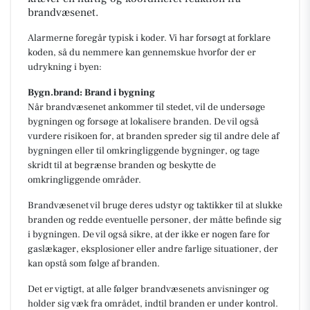
brandvæsenet.
Alarmerne foregår typisk i koder. Vi har forsøgt at forklare
koden, så du nemmere kan gennemskue hvorfor der er
udrykning i byen:
Bygn.brand: Brand i bygning
Når brandvæsenet ankommer til stedet, vil de undersøge
bygningen og forsøge at lokalisere branden. De vil også
vurdere risikoen for, at branden spreder sig til andre dele af
bygningen eller til omkringliggende bygninger, og tage
skridt til at begrænse branden og beskytte de
omkringliggende områder.
Brandvæsenet vil bruge deres udstyr og taktikker til at slukke
branden og redde eventuelle personer, der måtte befinde sig
i bygningen. De vil også sikre, at der ikke er nogen fare for
gaslækager, eksplosioner eller andre farlige situationer, der
kan opstå som følge af branden.
Det er vigtigt, at alle følger brandvæsenets anvisninger og
holder sig væk fra området, indtil branden er under kontrol.