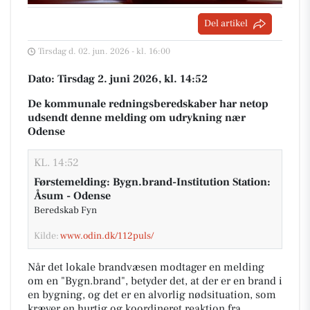
Del artikel
Tirsdag d. 02. jun. 2026 - kl. 16:00
Dato: Tirsdag 2. juni 2026, kl. 14:52
De kommunale redningsberedskaber har netop
udsendt denne melding om udrykning nær
Odense
KL. 14:52
Førstemelding: Bygn.brand-Institution Station:
Åsum - Odense
Beredskab Fyn
Kilde:
www.odin.dk/112puls/
Når det lokale brandvæsen modtager en melding
om en "Bygn.brand", betyder det, at der er en brand i
en bygning, og det er en alvorlig nødsituation, som
kræver en hurtig og koordineret reaktion fra