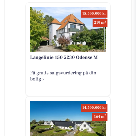
15.500.000 kr
2
219 m
Langelinie 150 5230 Odense M
Få gratis salgsvurdering på din
bolig ›
14.500.000 kr
2
364 m