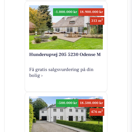
-1.000.000 kr
18.900.000 kr
2
313 m
Hunderupvej 205 5230 Odense M
Få gratis salgsvurdering på din
bolig ›
-500.000 kr
18.500.000 kr
2
476 m