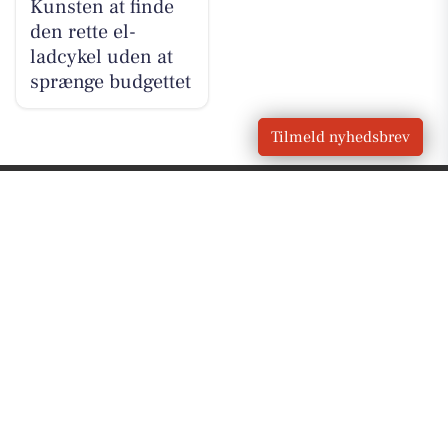
Kunsten at finde
den rette el-
ladcykel uden at
sprænge budgettet
Tilmeld nyhedsbrev
VORES BY
Odense
OM VORES DIGITAL
Om os