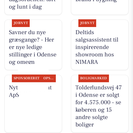
og lunt i dag
JOBNYT
JOBNYT
Savner du nye
Deltids
græsgange? - Her
salgsassistent til
er nye ledige
inspirerende
stillinger i Odense
showroom hos
og omegn
NIMARA
SPONSORERET
OPSLAGSTAVLEN
BOLIGMARKED
Nyt fra Fairpaint
Tolderlundsvej 47
ApS
i Odense er solgt
for 4.575.000 - se
køberen og 15
andre solgte
boliger