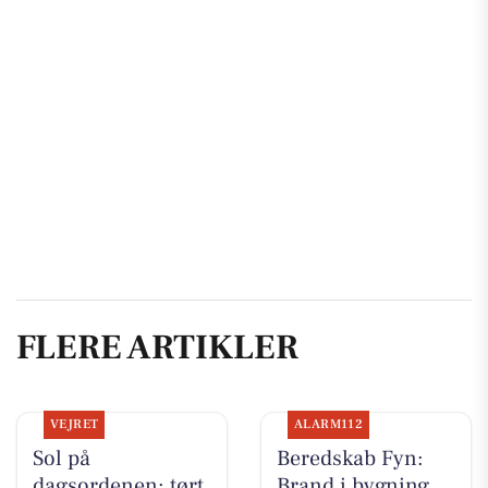
FLERE ARTIKLER
VEJRET
ALARM112
Sol på
Beredskab Fyn:
dagsordenen: tørt
Brand i bygning