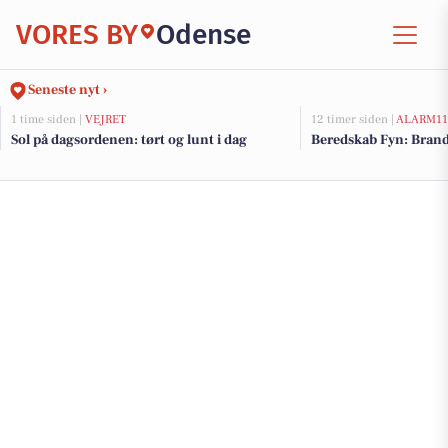
VORES BY
Odense
Seneste nyt ›
1 time siden |
VEJRET
12 timer siden |
ALARM11
Sol på dagsordenen: tørt og lunt i dag
Beredskab Fyn: Brand