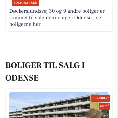
BOLIGMARKED
Døckerslundsvej 30 og 9 andre boliger er
kommet til salg denne uge i Odense - se
boligerne her.
BOLIGER TIL SALG I
ODENSE
895.000 kr
2
58 m