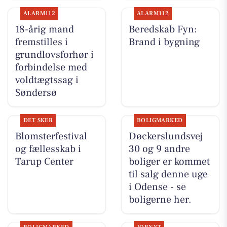
ALARM112
ALARM112
18-årig mand
Beredskab Fyn:
fremstilles i
Brand i bygning
grundlovsforhør i
forbindelse med
voldtægtssag i
Søndersø
DET SKER
BOLIGMARKED
Blomsterfestival
Døckerslundsvej
og fællesskab i
30 og 9 andre
Tarup Center
boliger er kommet
til salg denne uge
i Odense - se
boligerne her.