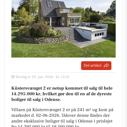
Del artikel
Tirsdag d. 02. jun. 2026 - kl. 13:01
Küstersvænget 2 er netop kommet til salg til hele
14.295.000 kr, hvilket gør den til en af de dyreste
boliger til salg i Odense.
Villaen på Küstersvænget 2 er på 241 m² og kom på
markedet d. 02-06-2026. Udover denne findes der
andre eksklusive boliger til salg i Odense i prislejet
fra 14.295.000 kr til 19.500.000 kr.