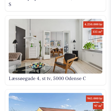
S
4.250.000 kr
2
135 m
Læssøegade 4, st tv, 5000 Odense C
945.000 kr
2
97 m