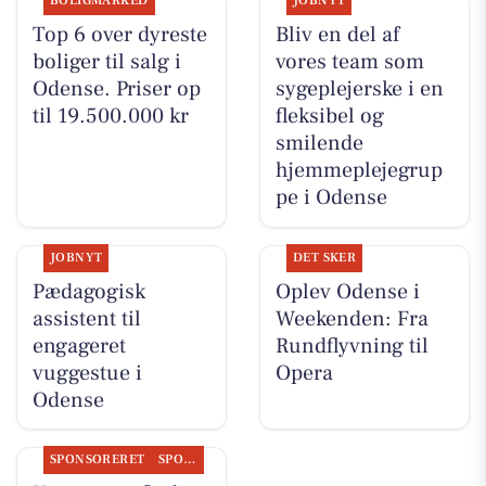
BOLIGMARKED
JOBNYT
Top 6 over dyreste
Bliv en del af
boliger til salg i
vores team som
Odense. Priser op
sygeplejerske i en
til 19.500.000 kr
fleksibel og
smilende
hjemmeplejegrup
pe i Odense
JOBNYT
DET SKER
Pædagogisk
Oplev Odense i
assistent til
Weekenden: Fra
engageret
Rundflyvning til
vuggestue i
Opera
Odense
SPONSORERET
SPONSORERET INDHOLD