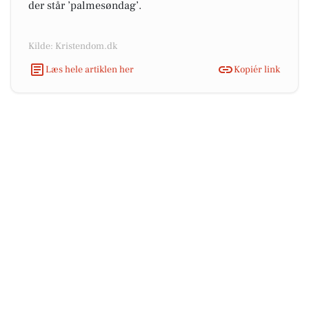
der står ’palmesøndag’.
Kilde: Kristendom.dk
Læs hele artiklen her
Kopiér link