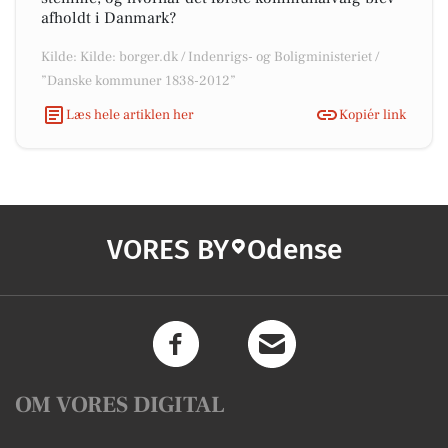
afholdt i Danmark?
Kilde: Kilde: borger.dk / Indenrigs- og Boligministeriet /
”Danske kommuner 1838-2012”
Læs hele artiklen her
Kopiér link
VORES BY
Odense
OM VORES DIGITAL