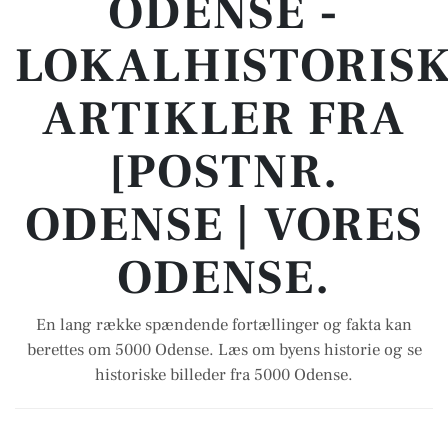
ODENSE -
LOKALHISTORIS
ARTIKLER FRA
[POSTNR.
ODENSE | VORES
ODENSE.
En lang række spændende fortællinger og fakta kan
berettes om 5000 Odense. Læs om byens historie og se
historiske billeder fra 5000 Odense.