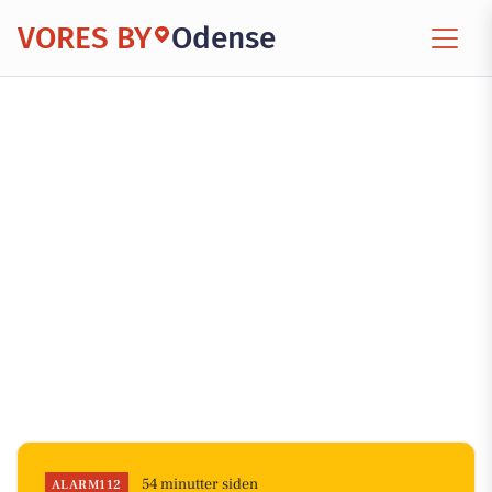
VORES BY
Odense
54 minutter siden
ALARM112