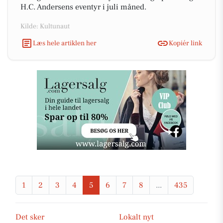
H.C. Andersens eventyr i juli måned.
Kilde: Kultunaut
Læs hele artiklen her
Kopiér link
1
2
3
4
5
6
7
8
...
435
Det sker
Lokalt nyt