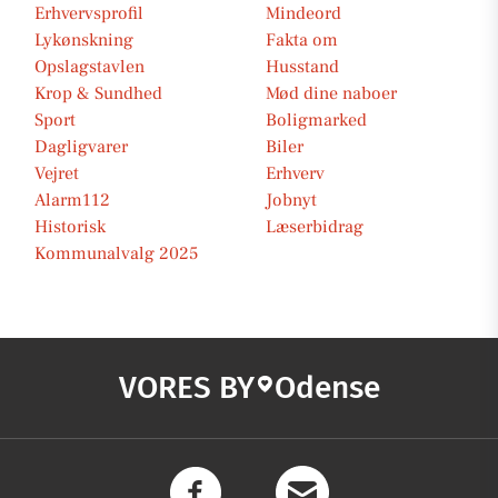
Erhvervsprofil
Mindeord
Lykønskning
Fakta om
Opslagstavlen
Husstand
Krop & Sundhed
Mød dine naboer
Sport
Boligmarked
Dagligvarer
Biler
Vejret
Erhverv
Alarm112
Jobnyt
Historisk
Læserbidrag
Kommunalvalg 2025
VORES BY
Odense