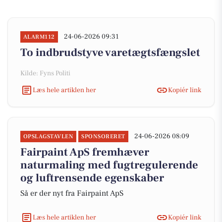
24-06-2026 09:31
ALARM112
To indbrudstyve varetægtsfængslet
Kilde: Fyns Politi
Læs hele artiklen her
Kopiér link
24-06-2026 08:09
OPSLAGSTAVLEN
SPONSORERET
Fairpaint ApS fremhæver
naturmaling med fugtregulerende
og luftrensende egenskaber
Så er der nyt fra Fairpaint ApS
Læs hele artiklen her
Kopiér link