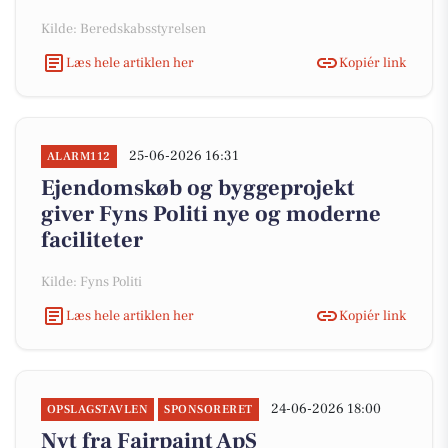
Kilde: Beredskabsstyrelsen
Læs hele artiklen her
Kopiér link
25-06-2026 16:31
ALARM112
Ejendomskøb og byggeprojekt
giver Fyns Politi nye og moderne
faciliteter
Kilde: Fyns Politi
Læs hele artiklen her
Kopiér link
24-06-2026 18:00
OPSLAGSTAVLEN
SPONSORERET
Nyt fra Fairpaint ApS