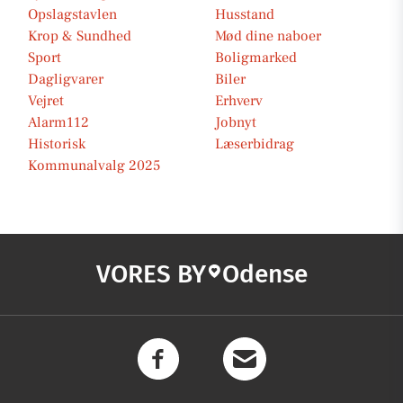
Opslagstavlen
Husstand
Krop & Sundhed
Mød dine naboer
Sport
Boligmarked
Dagligvarer
Biler
Vejret
Erhverv
Alarm112
Jobnyt
Historisk
Læserbidrag
Kommunalvalg 2025
VORES BY
Odense