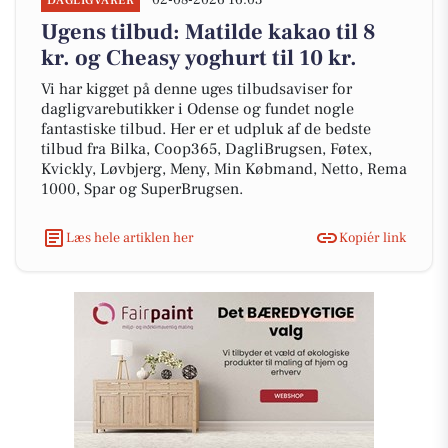
02-08-2026 16:03
DAGLIGVARER
Ugens tilbud: Matilde kakao til 8
kr. og Cheasy yoghurt til 10 kr.
Vi har kigget på denne uges tilbudsaviser for
dagligvarebutikker i Odense og fundet nogle
fantastiske tilbud. Her er et udpluk af de bedste
tilbud fra Bilka, Coop365, DagliBrugsen, Føtex,
Kvickly, Løvbjerg, Meny, Min Købmand, Netto, Rema
1000, Spar og SuperBrugsen.
Læs hele artiklen her
Kopiér link