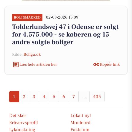
02-08-2026 15:09
BOLIGMARKED
Tolderlundsvej 47 i Odense er solgt
for 4.575.000 - se køberen og 15
andre solgte boliger
Kilde:
Boliga.dk
Læs hele artiklen her
Kopiér link
1
2
3
4
5
6
7
...
435
Det sker
Lokalt nyt
Erhvervsprofil
Mindeord
Lykønskning
Fakta om