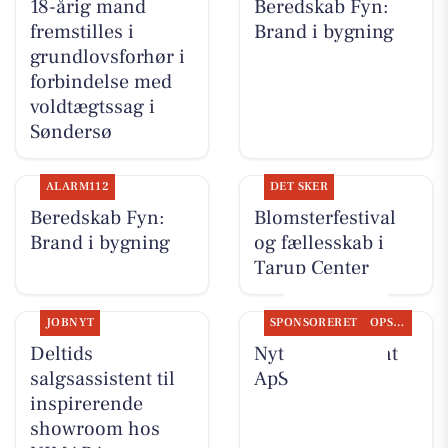
18-årig mand
Beredskab Fyn:
fremstilles i
Brand i bygning
grundlovsforhør i
forbindelse med
voldtægtssag i
Søndersø
ALARM112
DET SKER
Beredskab Fyn:
Blomsterfestival
Brand i bygning
og fællesskab i
Tarup Center
JOBNYT
SPONSORERET
OPSLAGSTAVLEN
Deltids
Nyt fra Fairpaint
salgsassistent til
ApS
inspirerende
showroom hos