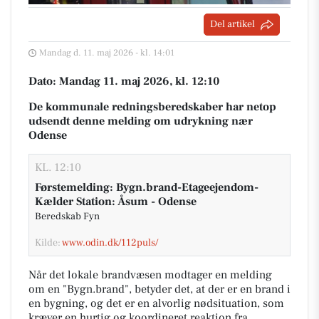
Del artikel
Mandag d. 11. maj 2026 - kl. 14:01
Dato: Mandag 11. maj 2026, kl. 12:10
De kommunale redningsberedskaber har netop
udsendt denne melding om udrykning nær
Odense
KL. 12:10
Førstemelding: Bygn.brand-Etageejendom-
Kælder Station: Åsum - Odense
Beredskab Fyn
Kilde:
www.odin.dk/112puls/
Når det lokale brandvæsen modtager en melding
om en "Bygn.brand", betyder det, at der er en brand i
en bygning, og det er en alvorlig nødsituation, som
kræver en hurtig og koordineret reaktion fra