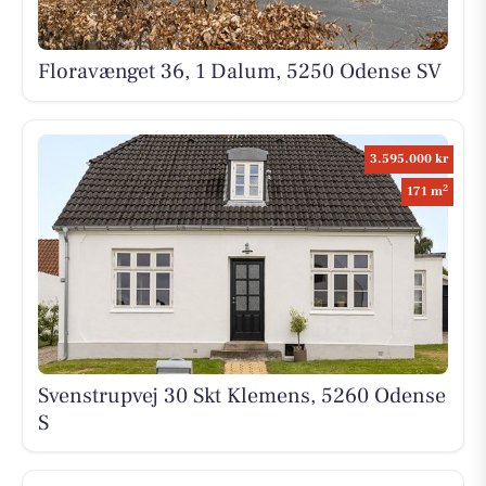
Floravænget 36, 1 Dalum, 5250 Odense SV
3.595.000 kr
2
171 m
Svenstrupvej 30 Skt Klemens, 5260 Odense
S