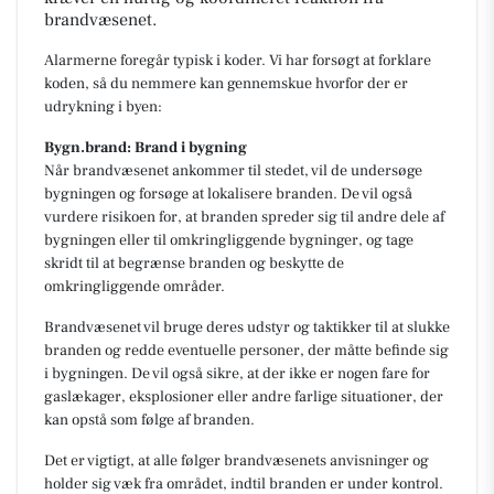
brandvæsenet.
Alarmerne foregår typisk i koder. Vi har forsøgt at forklare
koden, så du nemmere kan gennemskue hvorfor der er
udrykning i byen:
Bygn.brand: Brand i bygning
Når brandvæsenet ankommer til stedet, vil de undersøge
bygningen og forsøge at lokalisere branden. De vil også
vurdere risikoen for, at branden spreder sig til andre dele af
bygningen eller til omkringliggende bygninger, og tage
skridt til at begrænse branden og beskytte de
omkringliggende områder.
Brandvæsenet vil bruge deres udstyr og taktikker til at slukke
branden og redde eventuelle personer, der måtte befinde sig
i bygningen. De vil også sikre, at der ikke er nogen fare for
gaslækager, eksplosioner eller andre farlige situationer, der
kan opstå som følge af branden.
Det er vigtigt, at alle følger brandvæsenets anvisninger og
holder sig væk fra området, indtil branden er under kontrol.