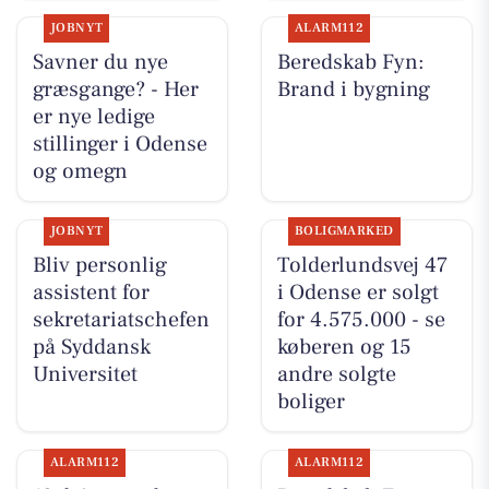
JOBNYT
ALARM112
Savner du nye
Beredskab Fyn:
græsgange? - Her
Brand i bygning
er nye ledige
stillinger i Odense
og omegn
JOBNYT
BOLIGMARKED
Bliv personlig
Tolderlundsvej 47
assistent for
i Odense er solgt
sekretariatschefen
for 4.575.000 - se
på Syddansk
køberen og 15
Universitet
andre solgte
boliger
ALARM112
ALARM112