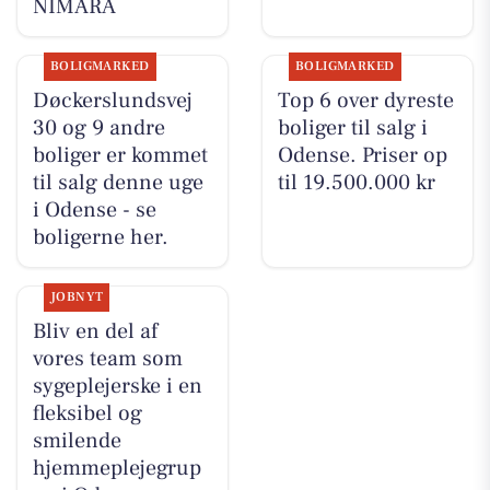
NIMARA
BOLIGMARKED
BOLIGMARKED
Døckerslundsvej
Top 6 over dyreste
30 og 9 andre
boliger til salg i
boliger er kommet
Odense. Priser op
til salg denne uge
til 19.500.000 kr
i Odense - se
boligerne her.
JOBNYT
Bliv en del af
vores team som
sygeplejerske i en
fleksibel og
smilende
hjemmeplejegrup