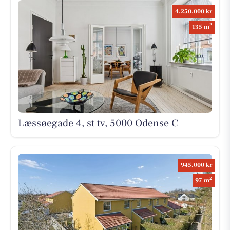
4.250.000 kr
2
135 m
Læssøegade 4, st tv, 5000 Odense C
945.000 kr
2
97 m