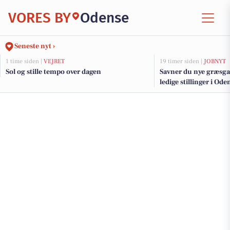
VORES BY
Odense
Seneste nyt ›
1 time siden |
VEJRET
19 timer siden |
JOBNYT
Sol og stille tempo over dagen
Savner du nye græsga
ledige stillinger i O