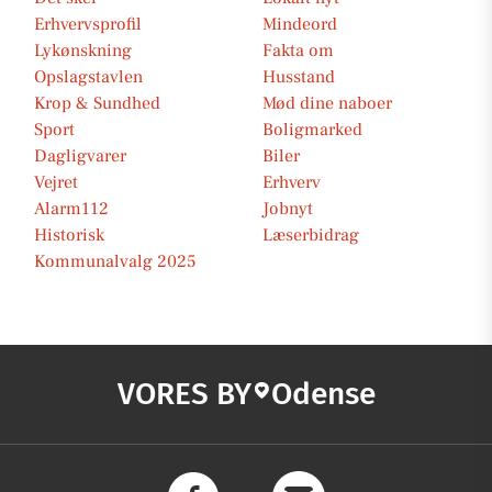
Erhvervsprofil
Mindeord
Lykønskning
Fakta om
Opslagstavlen
Husstand
Krop & Sundhed
Mød dine naboer
Sport
Boligmarked
Dagligvarer
Biler
Vejret
Erhverv
Alarm112
Jobnyt
Historisk
Læserbidrag
Kommunalvalg 2025
VORES BY
Odense