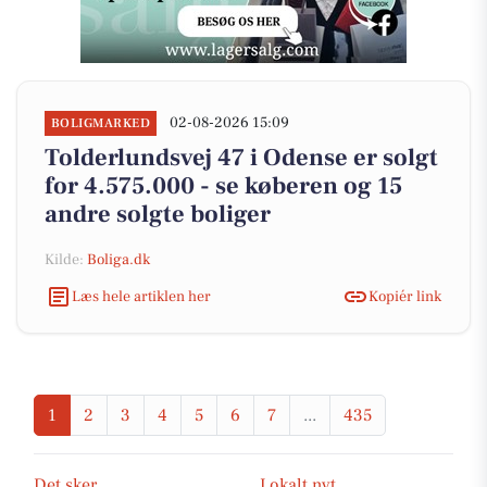
02-08-2026 15:09
BOLIGMARKED
Tolderlundsvej 47 i Odense er solgt
for 4.575.000 - se køberen og 15
andre solgte boliger
Kilde:
Boliga.dk
Læs hele artiklen her
Kopiér link
1
2
3
4
5
6
7
...
435
Det sker
Lokalt nyt