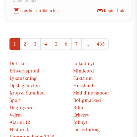
Kilde: Boliga
Læs hele artiklen her
Kopiér link
1
2
3
4
5
6
7
...
435
Det sker
Lokalt nyt
Erhvervsprofil
Mindeord
Lykønskning
Fakta om
Opslagstavlen
Husstand
Krop & Sundhed
Mød dine naboer
Sport
Boligmarked
Dagligvarer
Biler
Vejret
Erhverv
Alarm112
Jobnyt
Historisk
Læserbidrag