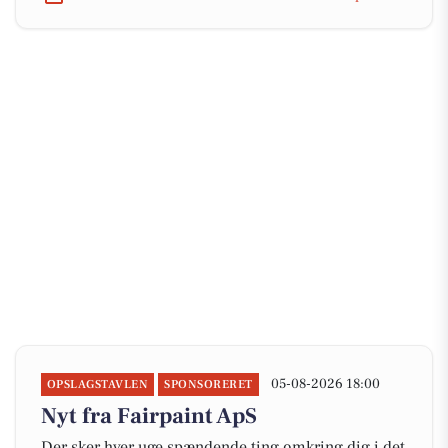
05-08-2026 18:00
OPSLAGSTAVLEN
SPONSORERET
Nyt fra Fairpaint ApS
Der sker hver uge spændende ting omkring dig i det