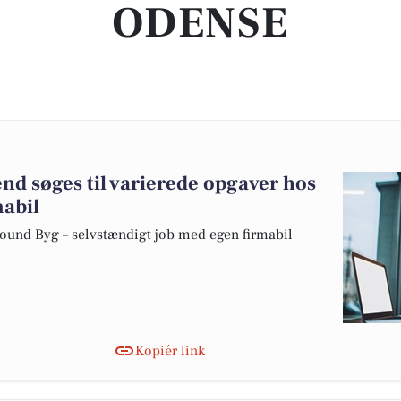
ODENSE
nd søges til varierede opgaver hos
abil
round Byg – selvstændigt job med egen firmabil
Kopiér link