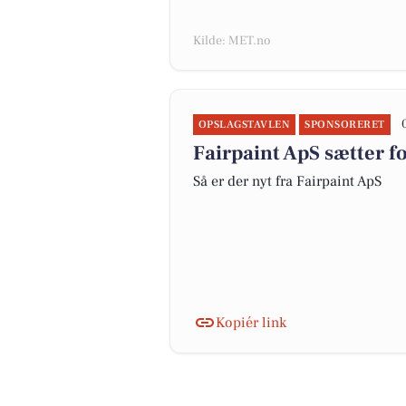
Kilde: MET.no
OPSLAGSTAVLEN
SPONSORERET
Fairpaint ApS sætter f
Så er der nyt fra Fairpaint ApS
Kopiér link