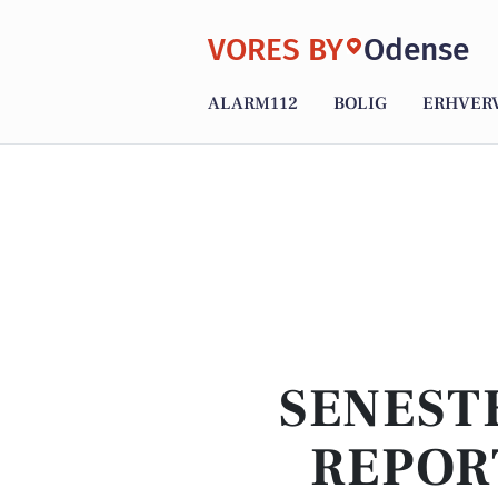
VORES BY
Odense
ALARM112
BOLIG
ERHVER
SENEST
REPOR