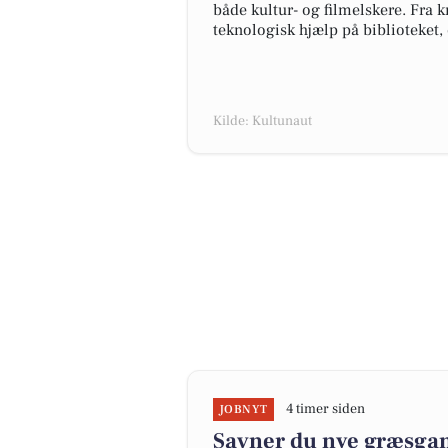
både kultur- og filmelskere. Fra 
teknologisk hjælp på biblioteket,
Kilde: Kultunaut
4 timer siden
JOBNYT
Savner du nye græsgange