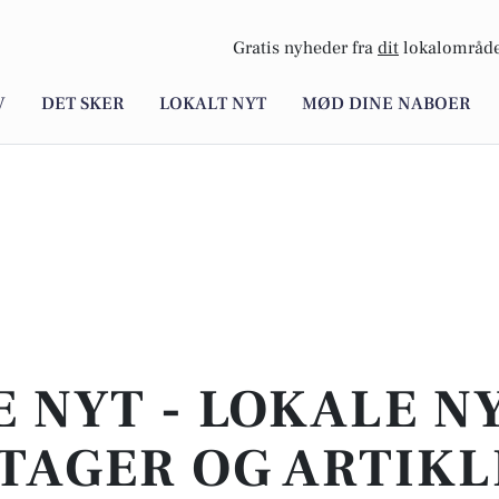
Gratis nyheder fra
dit
lokalområde
V
DET SKER
LOKALT NYT
MØD DINE NABOER
E NYT - LOKALE N
TAGER OG ARTIKL