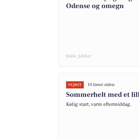
Odense og omegn
Kilde: JobNet
10 timer siden
VEJRET
Sommerhelt med et lil
Kølig start, varm eftermiddag.