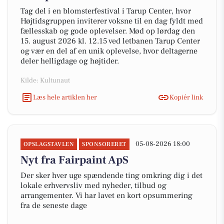
Tag del i en blomsterfestival i Tarup Center, hvor
Højtidsgruppen inviterer voksne til en dag fyldt med
fællesskab og gode oplevelser. Mød op lørdag den
15. august 2026 kl. 12.15 ved letbanen Tarup Center
og vær en del af en unik oplevelse, hvor deltagerne
deler helligdage og højtider.
Kilde: Kultunaut
Læs hele artiklen her
Kopiér link
05-08-2026 18:00
OPSLAGSTAVLEN
SPONSORERET
Nyt fra Fairpaint ApS
Der sker hver uge spændende ting omkring dig i det
lokale erhvervsliv med nyheder, tilbud og
arrangementer. Vi har lavet en kort opsummering
fra de seneste dage