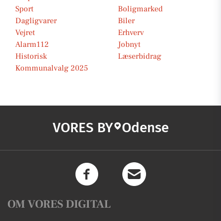
Sport
Boligmarked
Dagligvarer
Biler
Vejret
Erhverv
Alarm112
Jobnyt
Historisk
Læserbidrag
Kommunalvalg 2025
VORES BY
Odense
OM VORES DIGITAL