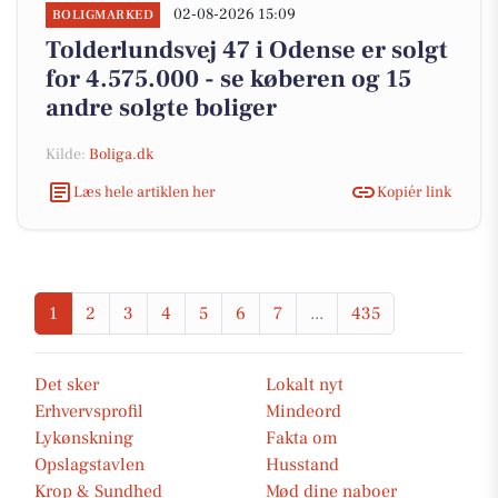
02-08-2026 15:09
BOLIGMARKED
Tolderlundsvej 47 i Odense er solgt
for 4.575.000 - se køberen og 15
andre solgte boliger
Kilde:
Boliga.dk
Læs hele artiklen her
Kopiér link
1
2
3
4
5
6
7
...
435
Det sker
Lokalt nyt
Erhvervsprofil
Mindeord
Lykønskning
Fakta om
Opslagstavlen
Husstand
Krop & Sundhed
Mød dine naboer