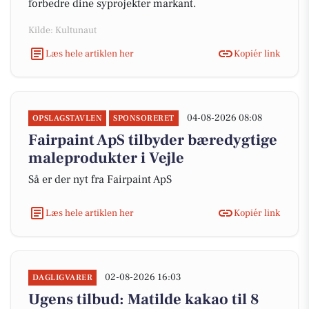
forbedre dine syprojekter markant.
Kilde: Kultunaut
Læs hele artiklen her
Kopiér link
04-08-2026 08:08
OPSLAGSTAVLEN
SPONSORERET
Fairpaint ApS tilbyder bæredygtige
maleprodukter i Vejle
Så er der nyt fra Fairpaint ApS
Læs hele artiklen her
Kopiér link
02-08-2026 16:03
DAGLIGVARER
Ugens tilbud: Matilde kakao til 8