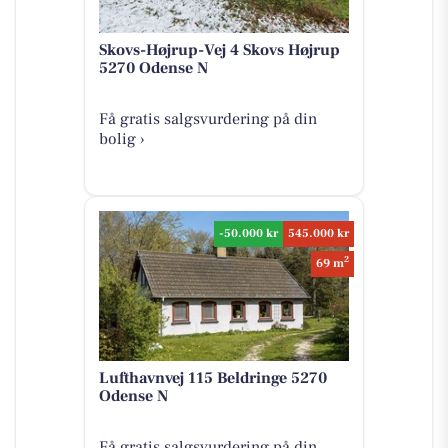
Skovs-Højrup-Vej 4 Skovs Højrup
5270 Odense N
Få gratis salgsvurdering på din
bolig ›
-50.000 kr
545.000 kr
2
69 m
Lufthavnvej 115 Beldringe 5270
Odense N
Få gratis salgsvurdering på din