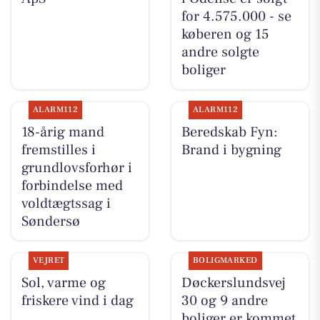
for 4.575.000 - se
køberen og 15
andre solgte
boliger
ALARM112
ALARM112
18-årig mand
Beredskab Fyn:
fremstilles i
Brand i bygning
grundlovsforhør i
forbindelse med
voldtægtssag i
Søndersø
VEJRET
BOLIGMARKED
Sol, varme og
Døckerslundsvej
friskere vind i dag
30 og 9 andre
boliger er kommet