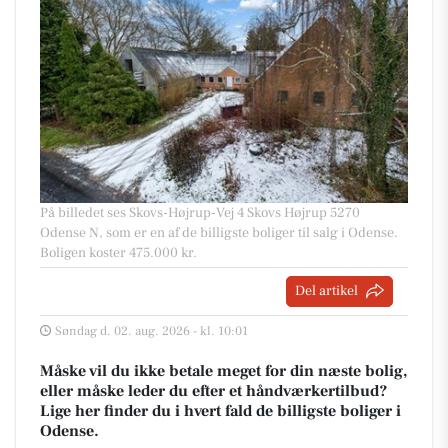
På billedet ses Skovs-Højrup-Vej 4 Skovs Højrup 5270
Odense N, som er en af de billigste boliger til salg i Odense.
Boligen koster 475.000 kr.
Del artikel
Søndag d. 02. aug. 2026 - kl. 10:01
Måske vil du ikke betale meget for din næste bolig,
eller måske leder du efter et håndværkertilbud?
Lige her finder du i hvert fald de billigste boliger i
Odense.