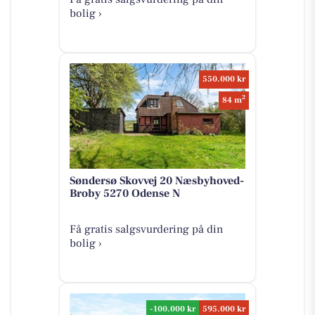
bolig ›
550.000 kr
2
84 m
Søndersø Skovvej 20 Næsbyhoved-
Broby 5270 Odense N
Få gratis salgsvurdering på din
bolig ›
-100.000 kr
595.000 kr