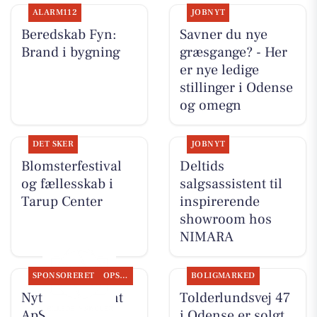
ALARM112
JOBNYT
Beredskab Fyn:
Savner du nye
Brand i bygning
græsgange? - Her
er nye ledige
stillinger i Odense
og omegn
DET SKER
JOBNYT
Blomsterfestival
Deltids
og fællesskab i
salgsassistent til
Tarup Center
inspirerende
showroom hos
NIMARA
SPONSORERET
OPSLAGSTAVLEN
BOLIGMARKED
Nyt fra Fairpaint
Tolderlundsvej 47
ApS
i Odense er solgt