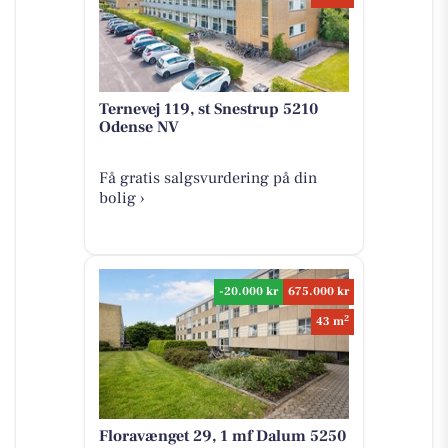
Ternevej 119, st Snestrup 5210
Odense NV
Få gratis salgsvurdering på din
bolig ›
-20.000 kr
675.000 kr
2
43 m
Floravænget 29, 1 mf Dalum 5250