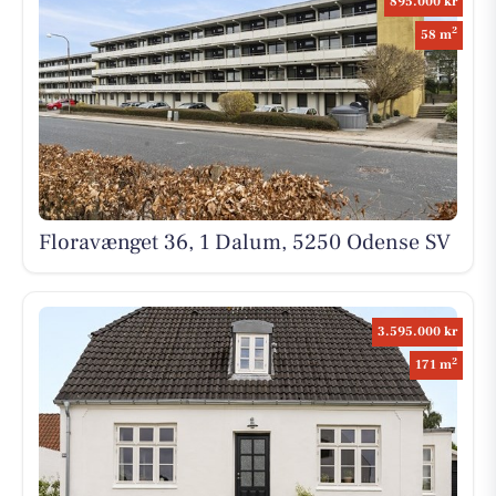
895.000 kr
2
58 m
Floravænget 36, 1 Dalum, 5250 Odense SV
3.595.000 kr
2
171 m