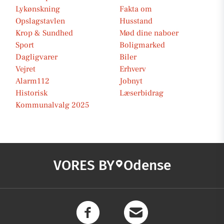
Lykønskning
Fakta om
Opslagstavlen
Husstand
Krop & Sundhed
Mød dine naboer
Sport
Boligmarked
Dagligvarer
Biler
Vejret
Erhverv
Alarm112
Jobnyt
Historisk
Læserbidrag
Kommunalvalg 2025
VORES BY
Odense