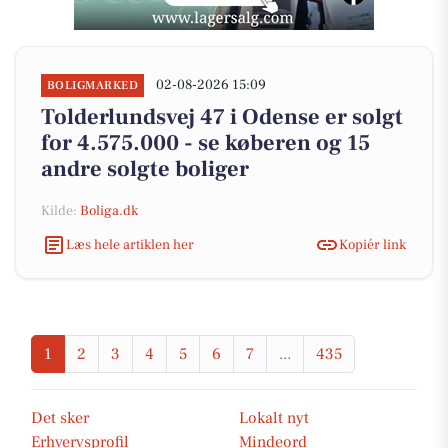
02-08-2026 15:09
BOLIGMARKED
Tolderlundsvej 47 i Odense er solgt
for 4.575.000 - se køberen og 15
andre solgte boliger
Kilde:
Boliga.dk
Læs hele artiklen her
Kopiér link
1
2
3
4
5
6
7
...
435
Det sker
Lokalt nyt
Erhvervsprofil
Mindeord