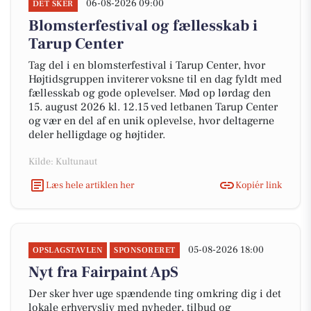
06-08-2026 09:00
DET SKER
Blomsterfestival og fællesskab i
Tarup Center
Tag del i en blomsterfestival i Tarup Center, hvor
Højtidsgruppen inviterer voksne til en dag fyldt med
fællesskab og gode oplevelser. Mød op lørdag den
15. august 2026 kl. 12.15 ved letbanen Tarup Center
og vær en del af en unik oplevelse, hvor deltagerne
deler helligdage og højtider.
Kilde: Kultunaut
Læs hele artiklen her
Kopiér link
05-08-2026 18:00
OPSLAGSTAVLEN
SPONSORERET
Nyt fra Fairpaint ApS
Der sker hver uge spændende ting omkring dig i det
lokale erhvervsliv med nyheder, tilbud og