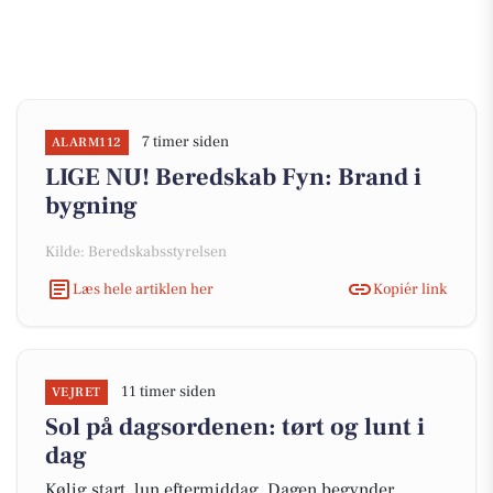
7 timer siden
ALARM112
LIGE NU! Beredskab Fyn: Brand i
bygning
Kilde: Beredskabsstyrelsen
Læs hele artiklen her
Kopiér link
11 timer siden
VEJRET
Sol på dagsordenen: tørt og lunt i
dag
Kølig start, lun eftermiddag. Dagen begynder