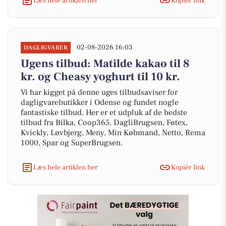
Læs hele artiklen her
Kopiér link
02-08-2026 16:03
DAGLIGVARER
Ugens tilbud: Matilde kakao til 8
kr. og Cheasy yoghurt til 10 kr.
Vi har kigget på denne uges tilbudsaviser for
dagligvarebutikker i Odense og fundet nogle
fantastiske tilbud. Her er et udpluk af de bedste
tilbud fra Bilka, Coop365, DagliBrugsen, Føtex,
Kvickly, Løvbjerg, Meny, Min Købmand, Netto, Rema
1000, Spar og SuperBrugsen.
Læs hele artiklen her
Kopiér link