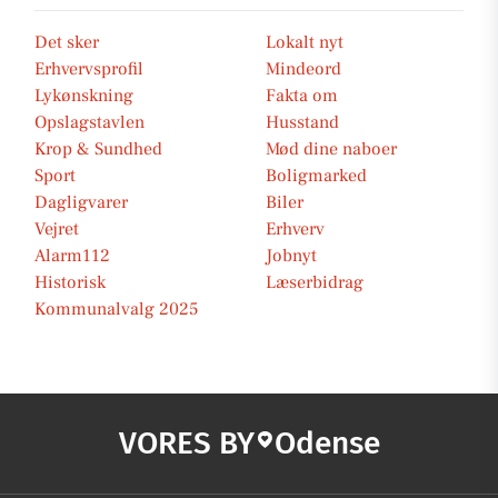
Det sker
Lokalt nyt
Erhvervsprofil
Mindeord
Lykønskning
Fakta om
Opslagstavlen
Husstand
Krop & Sundhed
Mød dine naboer
Sport
Boligmarked
Dagligvarer
Biler
Vejret
Erhverv
Alarm112
Jobnyt
Historisk
Læserbidrag
Kommunalvalg 2025
VORES BY
Odense