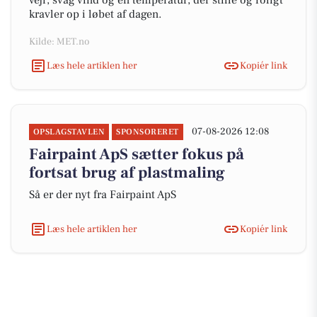
vejr, svag vind og en temperatur, der stille og roligt
kravler op i løbet af dagen.
Kilde: MET.no
Læs hele artiklen her
Kopiér link
07-08-2026 12:08
OPSLAGSTAVLEN
SPONSORERET
Fairpaint ApS sætter fokus på
fortsat brug af plastmaling
Så er der nyt fra Fairpaint ApS
Læs hele artiklen her
Kopiér link