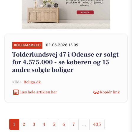
02-08-2026 15:09
BOLIGMARKED
Tolderlundsvej 47 i Odense er solgt
for 4.575.000 - se køberen og 15
andre solgte boliger
Kilde:
Boliga.dk
Læs hele artiklen her
Kopiér link
1
2
3
4
5
6
7
...
435