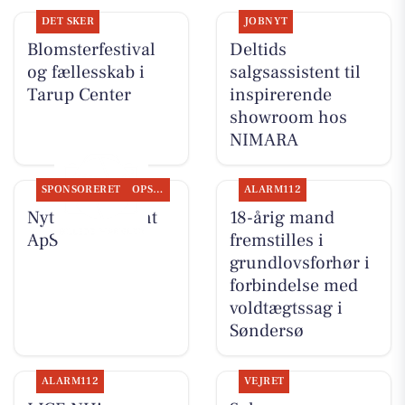
DET SKER
JOBNYT
Blomsterfestival
Deltids
og fællesskab i
salgsassistent til
Tarup Center
inspirerende
showroom hos
NIMARA
SPONSORERET
OPSLAGSTAVLEN
ALARM112
Nyt fra Fairpaint
18-årig mand
ApS
fremstilles i
grundlovsforhør i
forbindelse med
voldtægtssag i
Søndersø
ALARM112
VEJRET