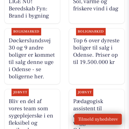
LIGE NU!
Sol, varme og
Beredskab Fyn:
friskere vind i dag
Brand i bygning
BOLIGMARKED
BOLIGMARKED
Døckerslundsvej
Top 6 over dyreste
30 og 9 andre
boliger til salg i
boliger er kommet
Odense. Priser op
til salg denne uge
til 19.500.000 kr
i Odense - se
boligerne her.
JOBNYT
JOBNYT
Bliv en del af
Pædagogisk
vores team som
assistent til
sygeplejerske i en
engageret
Tilmeld nyhedsbrev
fleksibel og
vuggestue i