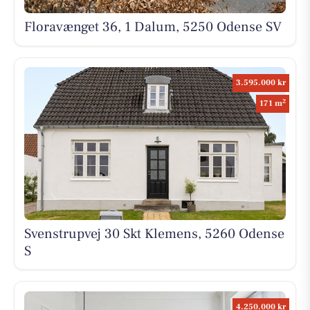
Floravænget 36, 1 Dalum, 5250 Odense SV
3.595.000 kr
2
171 m
Svenstrupvej 30 Skt Klemens, 5260 Odense
S
4.250.000 kr