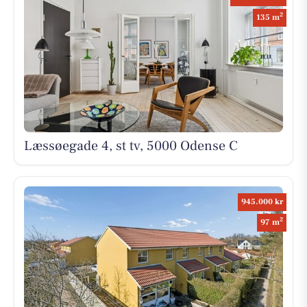
2
135 m
Læssøegade 4, st tv, 5000 Odense C
945.000 kr
2
97 m