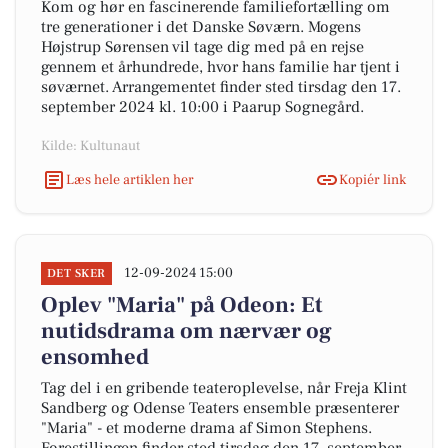
Kom og hør en fascinerende familiefortælling om
tre generationer i det Danske Søværn. Mogens
Højstrup Sørensen vil tage dig med på en rejse
gennem et århundrede, hvor hans familie har tjent i
søværnet. Arrangementet finder sted tirsdag den 17.
september 2024 kl. 10:00 i Paarup Sognegård.
Kilde: Kultunaut
Læs hele artiklen her
Kopiér link
12-09-2024 15:00
DET SKER
Oplev "Maria" på Odeon: Et
nutidsdrama om nærvær og
ensomhed
Tag del i en gribende teateroplevelse, når Freja Klint
Sandberg og Odense Teaters ensemble præsenterer
"Maria" - et moderne drama af Simon Stephens.