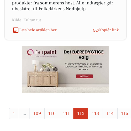
produkter fra sommerens høst. Alle indtægter går
ubeskåret til Folkekirkens Nødhjælp.
Kilde: Kultunaut
Læs hele artiklen her
Kopiér link
1
...
109
110
111
112
113
114
115