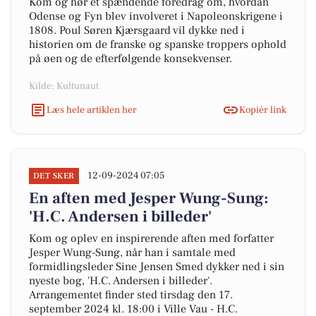
Kom og hør et spændende foredrag om, hvordan
Odense og Fyn blev involveret i Napoleonskrigene i
1808. Poul Søren Kjærsgaard vil dykke ned i
historien om de franske og spanske troppers ophold
på øen og de efterfølgende konsekvenser.
Kilde: Kultunaut
Læs hele artiklen her
Kopiér link
12-09-2024 07:05
DET SKER
En aften med Jesper Wung-Sung:
'H.C. Andersen i billeder'
Kom og oplev en inspirerende aften med forfatter
Jesper Wung-Sung, når han i samtale med
formidlingsleder Sine Jensen Smed dykker ned i sin
nyeste bog, 'H.C. Andersen i billeder'.
Arrangementet finder sted tirsdag den 17.
september 2024 kl. 18:00 i Ville Vau - H.C.