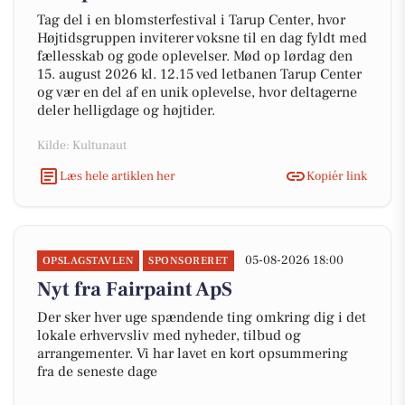
Tag del i en blomsterfestival i Tarup Center, hvor
Højtidsgruppen inviterer voksne til en dag fyldt med
fællesskab og gode oplevelser. Mød op lørdag den
15. august 2026 kl. 12.15 ved letbanen Tarup Center
og vær en del af en unik oplevelse, hvor deltagerne
deler helligdage og højtider.
Kilde: Kultunaut
Læs hele artiklen her
Kopiér link
05-08-2026 18:00
OPSLAGSTAVLEN
SPONSORERET
Nyt fra Fairpaint ApS
Der sker hver uge spændende ting omkring dig i det
lokale erhvervsliv med nyheder, tilbud og
arrangementer. Vi har lavet en kort opsummering
fra de seneste dage