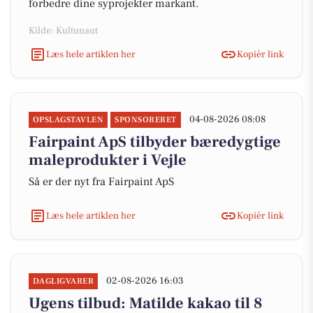
forbedre dine syprojekter markant.
Kilde: Kultunaut
Læs hele artiklen her
Kopiér link
04-08-2026 08:08
OPSLAGSTAVLEN
SPONSORERET
Fairpaint ApS tilbyder bæredygtige
maleprodukter i Vejle
Så er der nyt fra Fairpaint ApS
Læs hele artiklen her
Kopiér link
02-08-2026 16:03
DAGLIGVARER
Ugens tilbud: Matilde kakao til 8