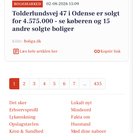
02-08-2026 15:09
BOLIGMARKED
Tolderlundsvej 47 i Odense er solgt
for 4.575.000 - se køberen og 15
andre solgte boliger
Kilde:
Boliga.dk
Læs hele artiklen her
Kopiér link
1
2
3
4
5
6
7
...
435
Det sker
Lokalt nyt
Erhvervsprofil
Mindeord
Lykønskning
Fakta om
Opslagstavlen
Husstand
Krop & Sundhed
Mød dine naboer