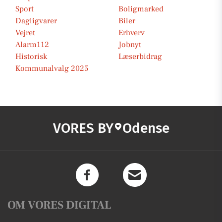
Sport
Boligmarked
Dagligvarer
Biler
Vejret
Erhverv
Alarm112
Jobnyt
Historisk
Læserbidrag
Kommunalvalg 2025
VORES BY
Odense
OM VORES DIGITAL