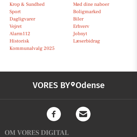
Krop & Sundhed
Mød dine naboer
Sport
Boligmarked
Dagligvarer
Biler
Vejret
Erhverv
Alarm112
Jobnyt
Historisk
Læserbidrag
Kommunalvalg 2025
VORES BY
Odense
OM VORES DIGITAL