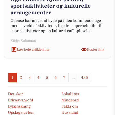
sportsaktiviteter og kulturelle
arrangementer
Odense har meget at byde på i den kommende uge
med et væld af aktiviteter, lige fra superheltefilm til
sportsaktiviteter og en kulturel caféoplevelse.
Kilde: Kultunaut
Læs hele artiklen her
Kopiér link
1
2
3
4
5
6
7
...
435
Det sker
Lokalt nyt
Erhvervsprofil
Mindeord
Lykønskning
Fakta om
Opslagstavlen
Husstand