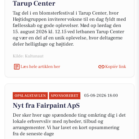
Tarup Center
Tag del i en blomsterfestival i Tarup Center, hvor
Højtidsgruppen inviterer voksne til en dag fyldt med
fællesskab og gode oplevelser. Mød op lørdag den
15. august 2026 kl. 12.15 ved letbanen Tarup Center
og vær en del af en unik oplevelse, hvor deltagerne
deler helligdage og højtider.
Kilde: Kultunaut
Læs hele artiklen her
Kopiér link
05-08-2026 18:00
OPSLAGSTAVLEN
SPONSORERET
Nyt fra Fairpaint ApS
Der sker hver uge spændende ting omkring dig i det
lokale erhvervsliv med nyheder, tilbud og
arrangementer. Vi har lavet en kort opsummering
fra de seneste dage