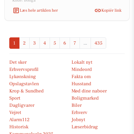
Kilde: Boliga
Læs hele artiklen her
Kopiér link
1
2
3
4
5
6
7
...
435
Det sker
Lokalt nyt
Erhvervsprofil
Mindeord
Lykønskning
Fakta om
Opslagstavlen
Husstand
Krop & Sundhed
Mød dine naboer
Sport
Boligmarked
Dagligvarer
Biler
Vejret
Erhverv
Alarm112
Jobnyt
Historisk
Læserbidrag