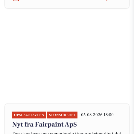
05-08-2026 18:00
OPSLAGSTAVLEN
SPONSORERET
Nyt fra Fairpaint ApS
Der sker hver uge spændende ting omkring dig i det