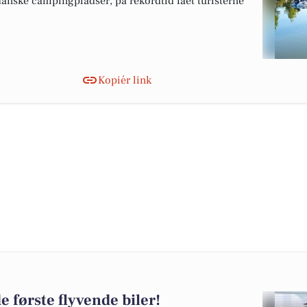
danske campingpladser, på rekordtid fået turisterne
Kopiér link
 første flyvende biler!