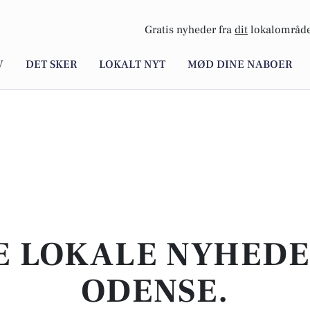
Gratis nyheder fra
dit
lokalområde
V
DET SKER
LOKALT NYT
MØD DINE NABOER
E LOKALE NYHEDER
ODENSE.