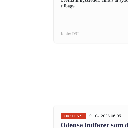
overnatningssteder, anført af syd
tilbage.
Kilde: DST
01-04-2023 06:05
LOKALT NYT
Odense indfører som de