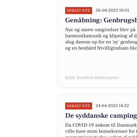
26-04-2023 10:01
LOKALT NYT
Genåbning: Genbrugsbu
Nye og større omgivelser blev på f
harmonikamusik og klipning af d
slog dørene op for en 'ny' genbr
og en benhård frivilligindsats ble
Kilde: Kræftens Bekæmpelse
24-04-2023 18:32
LOKALT NYT
De syddanske campingp
Da COVID-19 ankom til Danmark i 
ville have store konsekvenser for