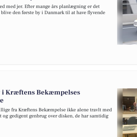
yhed med jer. Efter mange års planlægning er det
l blive den første by i Danmark til at have flyvende
lg i Kræftens Bekæmpelses
se
illige fra Kræftens Bekæmpelse ikke alene travlt med
t og gedigent genbrug over disken, de har samtidig