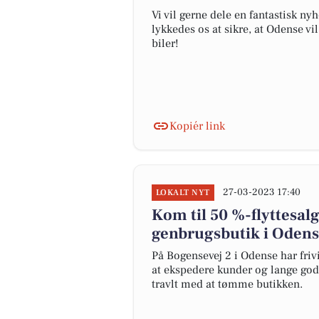
Vi vil gerne dele en fantastisk n
lykkedes os at sikre, at Odense vi
biler!
Kopiér link
27-03-2023 17:40
LOKALT NYT
Kom til 50 %-flyttesa
genbrugsbutik i Oden
På Bogensevej 2 i Odense har friv
at ekspedere kunder og lange god
travlt med at tømme butikken.