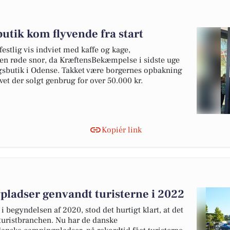
tik kom flyvende fra start
estlig vis indviet med kaffe og kage,
en røde snor, da KræftensBekæmpelse i sidste uge
ugsbutik i Odense. Takket være borgernes opbakning
vet der solgt genbrug for over 50.000 kr.
Kopiér link
ladser genvandt turisterne i 2022
begyndelsen af 2020, stod det hurtigt klart, at det
 turistbranchen. Nu har de danske