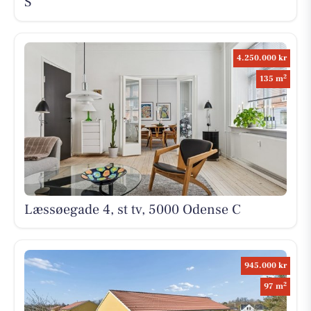
S
4.250.000 kr
2
135 m
Læssøegade 4, st tv, 5000 Odense C
945.000 kr
2
97 m