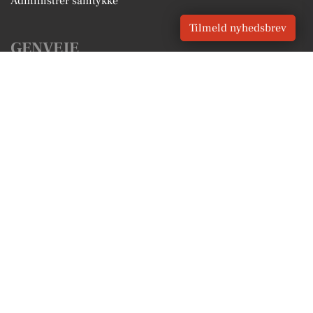
Administrer samtykke
Tilmeld nyhedsbrev
GENVEJE
Seneste nyt fra Odense
Vores lokale erhverv
Kalenderen for Odense
Fakta om Odense
Erhvervsartikler
Odense Kommune
Få en gratis salgsvurdering
Sponsoreret indhold
Vores Digital © 2026