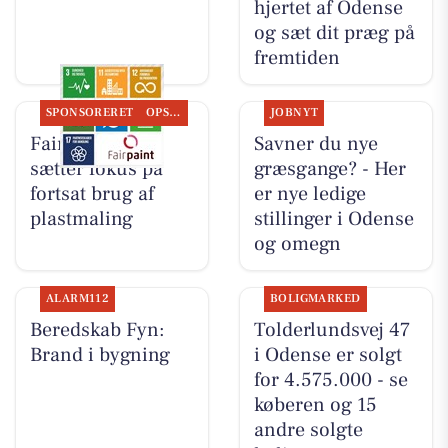
hjertet af Odense
og sæt dit præg på
fremtiden
SPONSORERET
OPSLAGSTAVLEN
JOBNYT
Fairpaint ApS
Savner du nye
sætter fokus på
græsgange? - Her
fortsat brug af
er nye ledige
plastmaling
stillinger i Odense
og omegn
ALARM112
BOLIGMARKED
Beredskab Fyn:
Tolderlundsvej 47
Brand i bygning
i Odense er solgt
for 4.575.000 - se
køberen og 15
andre solgte