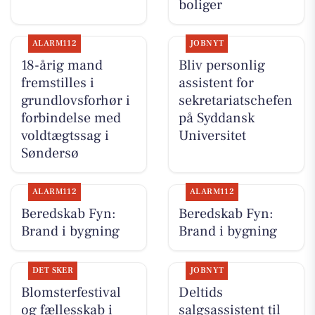
boliger
ALARM112
JOBNYT
18-årig mand
Bliv personlig
fremstilles i
assistent for
grundlovsforhør i
sekretariatschefen
forbindelse med
på Syddansk
voldtægtssag i
Universitet
Søndersø
ALARM112
ALARM112
Beredskab Fyn:
Beredskab Fyn:
Brand i bygning
Brand i bygning
DET SKER
JOBNYT
Blomsterfestival
Deltids
og fællesskab i
salgsassistent til