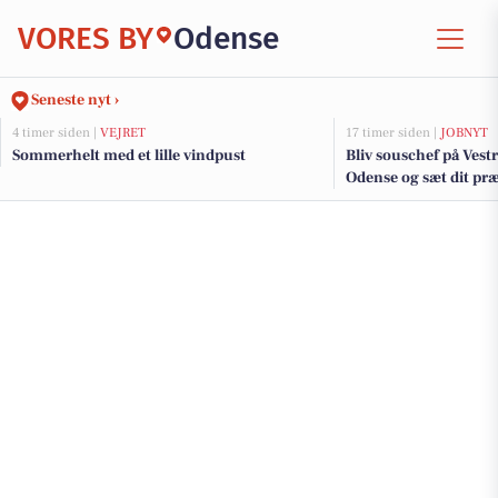
VORES BY
Odense
Seneste nyt ›
4 timer siden |
VEJRET
17 timer siden |
JOBNYT
Sommerhelt med et lille vindpust
Bliv souschef på Vestre
Odense og sæt dit pr