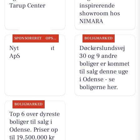
Tarup Center
inspirerende
showroom hos
NIMARA
SPONSORERET
OPSLAGSTAVLEN
BOLIGMARKED
Nyt fra Fairpaint
Døckerslundsvej
ApS
30 og 9 andre
boliger er kommet
til salg denne uge
i Odense - se
boligerne her.
BOLIGMARKED
Top 6 over dyreste
boliger til salg i
Odense. Priser op
til 19.500.000 kr