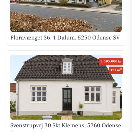
Floravænget 36, 1 Dalum, 5250 Odense SV
3.595.000 kr
2
171 m
Svenstrupvej 30 Skt Klemens, 5260 Odense