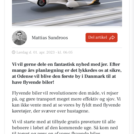
Mattias Sundroos
Del artikel
Lørdag d. 01. apr. 2023 - kl. 06:05
Vi vil gerne dele en fantastisk nyhed med jer. Efter
mange års planlægning er det lykkedes os at sikre,
at Odense vil blive den første by i Danmark til at
have flyvende biler!
Flyvende biler vil revolutionere den måde, vi rejser
på, og gøre transport meget mere effektiv og sjov. Vi
kan ikke vente med at se vores by fyldt med flyvende
køretøjer, der svæver over hustagene.
Vi vil starte med at tilbyde gratis prøveture til alle
beboere i løbet af den kommende uge. Så kom ned
til torvet og prøv en af vores flyvende biler.