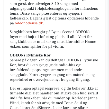
som gæst, der udvælger 8-10 sange med
udgangspunkt i Højskolesangbogen eller månedens
tema. Disse sange præsenteres og synges i
fællesskab. Dagens gæst og tema opdateres løbende
på
odeonodense.dk
.
Sangklubben foregår på Byens Scene i ODEONs
foyer med højt til loftet og plads til alle. Vært for
sangklubben er musiker og musikformidler Hanne
Askou, som spiller for på violin.
ODEONs Rytmiske Kor
Senere på dagen kan du deltage i ODEONs Rytmiske
Kor, hvor du kan synge gode radio-hits og
iørefaldende popsange sammen med andre
sangglade. Koret synger en gang om måneden, og
repertoiret er overvejende nyt fra gang til gang.
Der er ingen optagelsesprøve, og du behøver ikke at
tilmelde dig. Det handler om at give den fuld skrald
ind i fællesskabet, når du møder op. Korleder Janne
Wind, kendt for sit arbejde med Pop'n Soul og
Gospelkoret SoulSingers, leder koret og sikrer