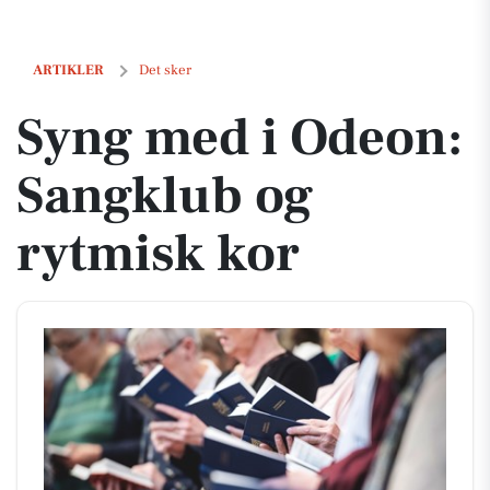
Syng med i Odeon: Sangklub og rytmisk kor
ARTIKLER
Det sker
Syng med i Odeon:
Sangklub og
rytmisk kor