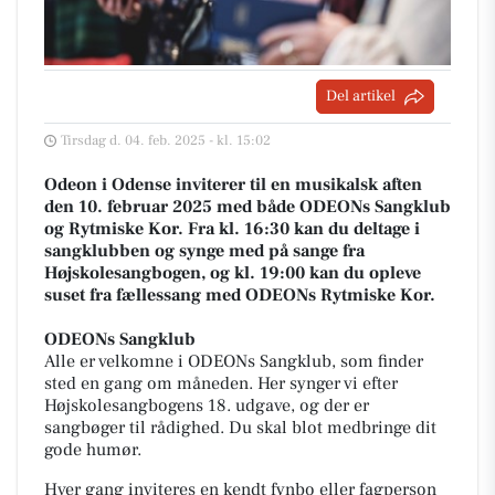
Del artikel
Tirsdag d. 04. feb. 2025 - kl. 15:02
Odeon i Odense inviterer til en musikalsk aften
den 10. februar 2025 med både ODEONs Sangklub
og Rytmiske Kor. Fra kl. 16:30 kan du deltage i
sangklubben og synge med på sange fra
Højskolesangbogen, og kl. 19:00 kan du opleve
suset fra fællessang med ODEONs Rytmiske Kor.
ODEONs Sangklub
Alle er velkomne i ODEONs Sangklub, som finder
sted en gang om måneden. Her synger vi efter
Højskolesangbogens 18. udgave, og der er
sangbøger til rådighed. Du skal blot medbringe dit
gode humør.
Hver gang inviteres en kendt fynbo eller fagperson