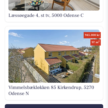
Læssøegade 4, st tv, 5000 Odense C
945.000 kr
2
97 m
Vimmelsbækløkken 85 Kirkendrup, 5270
Odense N