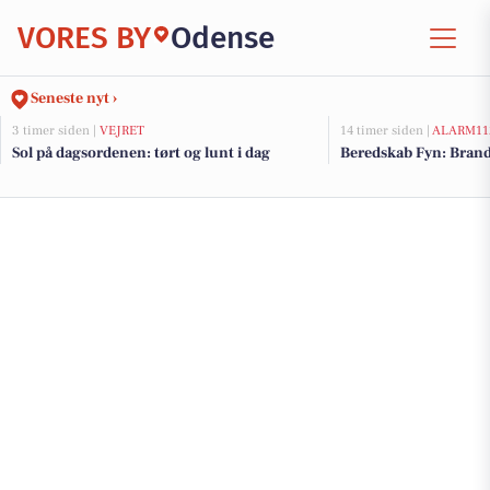
VORES BY
Odense
Seneste nyt ›
3 timer siden |
VEJRET
14 timer siden |
ALARM11
Sol på dagsordenen: tørt og lunt i dag
Beredskab Fyn: Brand