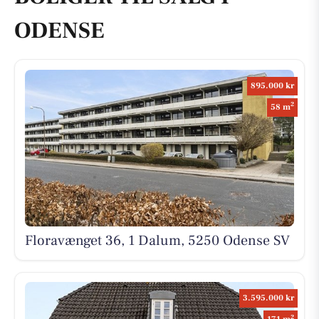
ODENSE
895.000 kr
2
58 m
Floravænget 36, 1 Dalum, 5250 Odense SV
3.595.000 kr
2