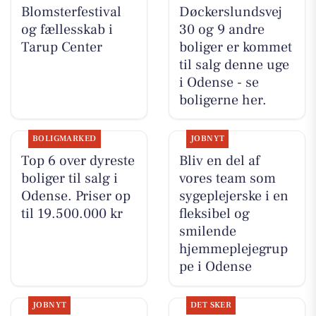
Blomsterfestival
Døckerslundsvej
og fællesskab i
30 og 9 andre
Tarup Center
boliger er kommet
til salg denne uge
i Odense - se
boligerne her.
BOLIGMARKED
JOBNYT
Top 6 over dyreste
Bliv en del af
boliger til salg i
vores team som
Odense. Priser op
sygeplejerske i en
til 19.500.000 kr
fleksibel og
smilende
hjemmeplejegrup
pe i Odense
JOBNYT
DET SKER