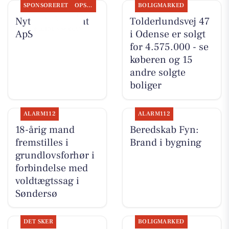
SPONSORERET
OPSLAGSTAVLEN
BOLIGMARKED
Nyt fra Fairpaint
Tolderlundsvej 47
ApS
i Odense er solgt
for 4.575.000 - se
køberen og 15
andre solgte
boliger
ALARM112
ALARM112
18-årig mand
Beredskab Fyn:
fremstilles i
Brand i bygning
grundlovsforhør i
forbindelse med
voldtægtssag i
Søndersø
DET SKER
BOLIGMARKED