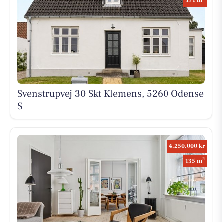
171 m
Svenstrupvej 30 Skt Klemens, 5260 Odense
S
4.250.000 kr
2
135 m