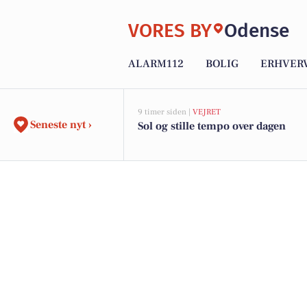
VORES BY
Odense
ALARM112
BOLIG
ERHVER
9 timer siden |
VEJRET
Seneste nyt ›
Sol og stille tempo over dagen