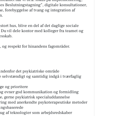
les Beslutningstagning”, digitale konsultationer,
 forebyggelse af tvang og integration af
n.
 stort hus, blive en del af det daglige sociale
Du vil dele kontor med kolleger fra teamet og
lesskab.
, og respekt for hinandens fagområder.
 indenfor det psykiatriske område
e selvstændigt og samtidig indgå i tværfaglig
ge og prioritere
og evner god kommunikation og formidling
e, gerne psykiatrisk specialuddannelse
faring med anerkendte psykoterapeutiske metoder
ringsbaserede
brug af teknologier som arbejdsredskaber