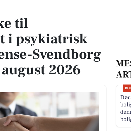
trisk afdeling Odense-Svendborg med start 1. august 2026
e til
 i psykiatrisk
dense-Svendborg
ME
. august 2026
AR
BO
Døc
boli
denn
boli