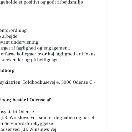
ligeholde et positivt og godt arbejdsmiljø
mentorordning
e arbejde
levant undervisning
ræget af faglighed og engagement.
rfarne kollegaer hvor høj faglighed er i fokus.
 i weekender og på helligdage
endborg
sykiatrien, Toldbodhusevej 4, 5000 Odense C -
ndborg
består i Odense af:
psykiatri Odense
 J.B. Winsløws Vej, som er døgnåben og har et
or Selvmordsforebyggelse
ladser ved J.B. Winsløws Vej