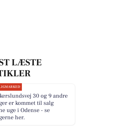
ST LÆSTE
TIKLER
LIGMARKED
kerslundsvej 30 og 9 andre
ger er kommet til salg
e uge i Odense - se
gerne her.