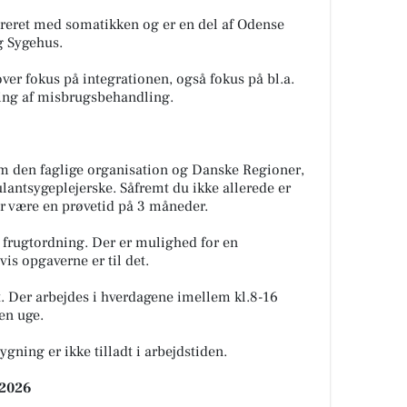
greret med somatikken og er en del af Odense
g Sygehus.
 over fokus på integrationen, også fokus på bl.a.
ring af misbrugsbehandling.
m den faglige organisation og Danske Regioner,
ulantsygeplejerske. Såfremt du ikke allerede er
er være en prøvetid på 3 måneder.
og frugtordning. Der er mulighed for en
s opgaverne er til det.
gt. Der arbejdes i hverdagene imellem kl.8-16
en uge.
ygning er ikke tilladt i arbejdstiden.
.2026