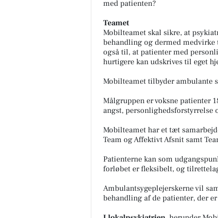
med patienten?
Teamet
Mobilteamet skal sikre, at psykiat
behandling og dermed medvirke t
også til, at patienter med person
hurtigere kan udskrives til eget h
Mobilteamet tilbyder ambulante 
Målgruppen er voksne patienter 1
angst, personlighedsforstyrrelse 
Mobilteamet har et tæt samarbejd
Team og Affektivt Afsnit samt Tea
Patienterne kan som udgangspunkt
forløbet er fleksibelt, og tilrettel
Ambulantsygeplejerskerne vil sa
behandling af de patienter, der er
I lokalpsykiatrien
, herunder Mobi