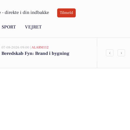
 -
direkte i din indbakke
Tilmeld
SPORT
VEJRET
07-08-2026 09:00 |
ALARM112
07-08-2026 08:37
‹
›
Beredskab Fyn: Brand i bygning
Bliv personli
sekretariats