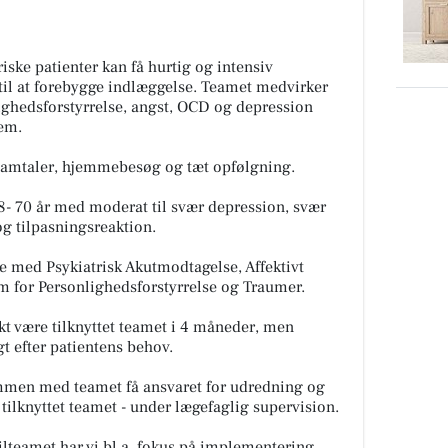
riske patienter kan få hurtig og intensiv
il at forebygge indlæggelse. Teamet medvirker
lighedsforstyrrelse, angst, OCD og depression
jem.
samtaler, hjemmebesøg og tæt opfølgning.
8- 70 år med moderat til svær depression, svær
og tilpasningsreaktion.
e med Psykiatrisk Akutmodtagelse, Affektivt
m for Personlighedsforstyrrelse og Traumer.
 være tilknyttet teamet i 4 måneder, men
agt efter patientens behov.
mmen med teamet få ansvaret for udredning og
 tilknyttet teamet - under lægefaglig supervision.
lteamet har vi bl.a. fokus på implementering,