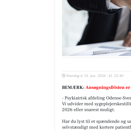
Mandag d. 01. jun. 2026 - kl. 22:40
BEMÆRK:
Ansøgningsfristen er
- Psykiatrisk afdeling Odense-Sv
Vi udvider med sygeplejerskestill
2026 eller snarest muligt.
Har du lyst til et spændende og 
selvstændigt med kortere patientf