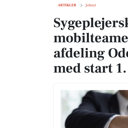
Sygeplejerske til mobilteamet i psykia
ARTIKLER
Jobnyt
Sygeplejersk
mobilteamet
afdeling O
med start 1