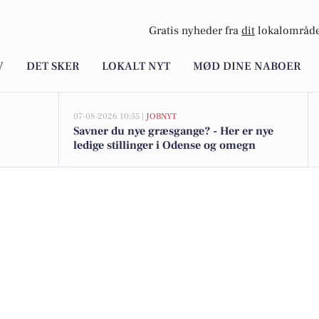
Gratis nyheder fra
dit
lokalområde
V
DET SKER
LOKALT NYT
MØD DINE NABOER
07-08-2026 10:55 |
JOBNYT
Savner du nye græsgange? - Her er nye
ledige stillinger i Odense og omegn