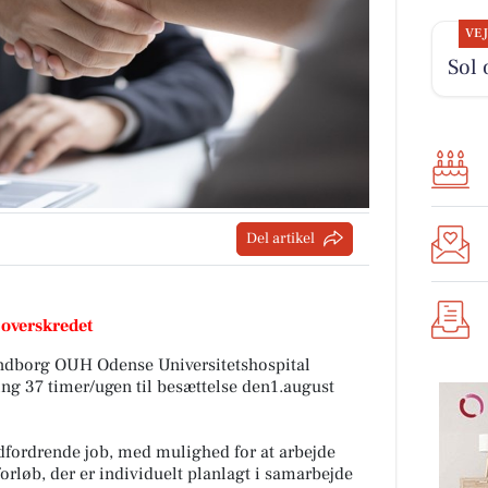
VE
Sol 
Del artikel
 overskredet
endborg OUH Odense Universitetshospital
ing 37 timer/ugen til besættelse den1.august
udfordrende job, med mulighed for at arbejde
orløb, der er individuelt planlagt i samarbejde