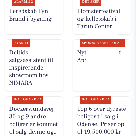
ALARM112
DET SKER
Beredskab Fyn:
Blomsterfestival
Brand i bygning
og fællesskab i
Tarup Center
JOBNYT
SPONSORERET
OPSLAGSTAVLEN
Deltids
Nyt fra Fairpaint
salgsassistent til
ApS
inspirerende
showroom hos
NIMARA
BOLIGMARKED
BOLIGMARKED
Døckerslundsvej
Top 6 over dyreste
30 og 9 andre
boliger til salg i
boliger er kommet
Odense. Priser op
til salg denne uge
til 19.500.000 kr