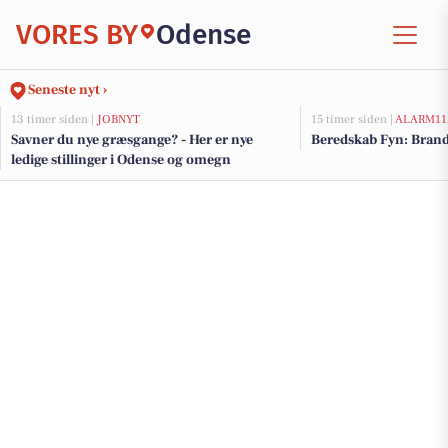
VORES BY
Odense
Seneste nyt ›
13 timer siden |
JOBNYT
15 timer siden |
ALARM11
Savner du nye græsgange? - Her er nye
Beredskab Fyn: Brand
ledige stillinger i Odense og omegn