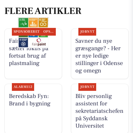
FLERE ARTIKLER
SPONSORERET
OPSLAGSTAVLEN
JOBNYT
Fairpaint ApS
Savner du nye
sætter fokus på
græsgange? - Her
fortsat brug af
er nye ledige
plastmaling
stillinger i Odense
og omegn
ALARM112
JOBNYT
Beredskab Fyn:
Bliv personlig
Brand i bygning
assistent for
sekretariatschefen
på Syddansk
Universitet