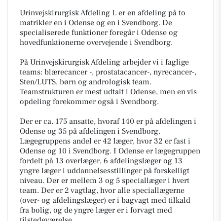
Urinvejskirurgisk Afdeling L er en afdeling på to
matrikler en i Odense og en i Svendborg. De
specialiserede funktioner foregår i Odense og
hovedfunktionerne overvejende i Svendborg.
På Urinvejskirurgisk Afdeling arbejder vi i faglige
teams: blærecancer -, prostatacancer-, nyrecancer-,
Sten/LUTS, børn og andrologisk team.
Teamstrukturen er mest udtalt i Odense, men en vis
opdeling forekommer også i Svendborg.
Der er ca. 175 ansatte, hvoraf 140 er på afdelingen i
Odense og 35 på afdelingen i Svendborg.
Lægegruppens andel er 42 læger, hvor 32 er fast i
Odense og 10 i Svendborg. I Odense er lægegruppen
fordelt på 13 overlæger, 6 afdelingslæger og 13
yngre læger i uddannelsesstillinger på forskelligt
niveau. Der er mellem 3 og 5 speciallæger i hvert
team. Der er 2 vagtlag, hvor alle speciallægerne
(over- og afdelingslæger) er i bagvagt med tilkald
fra bolig, og de yngre læger er i forvagt med
tilstedeværelse.