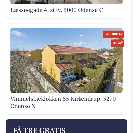
Læssøegade 4, st tv, 5000 Odense C
945.000 kr
2
97 m
Vimmelsbækløkken 85 Kirkendrup, 5270
Odense N
FÅ TRE GRATIS