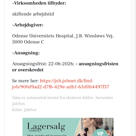
-Virksomheden tilbyder:
skiftende arbejdstid
-Arbejdsgiver:
Odense Universitets Hospital, J.B. Winsløws Vej,
5000 Odense C
-Ansøgning:
Ansøgningsfrist: 22-06-2026;
- ansøgningsfristen
er overskredet
Se mere her:
https://job.jobnet.dk/find-
job/900d9ad2-d7f6-429e-adb1-63d0b4497f37
Data er automatisk hentet fra eksterne kilder, herunder
JobNet.
Kilde: JobNet