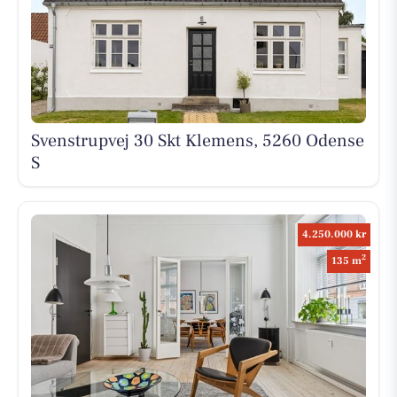
Svenstrupvej 30 Skt Klemens, 5260 Odense
S
4.250.000 kr
2
135 m