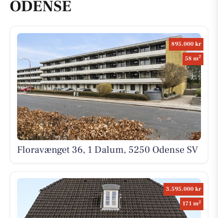
ODENSE
895.000 kr
2
58 m
Floravænget 36, 1 Dalum, 5250 Odense SV
3.595.000 kr
2
171 m