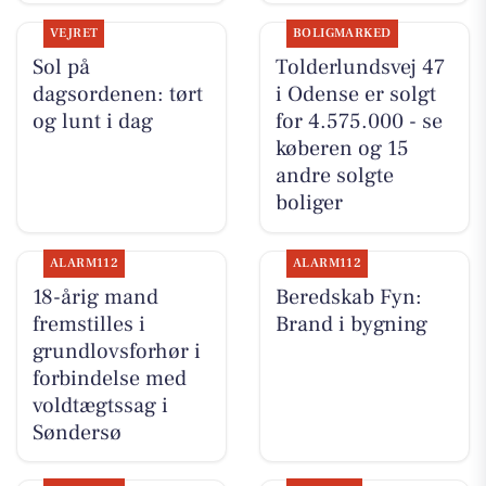
VEJRET
BOLIGMARKED
Sol på
Tolderlundsvej 47
dagsordenen: tørt
i Odense er solgt
og lunt i dag
for 4.575.000 - se
køberen og 15
andre solgte
boliger
ALARM112
ALARM112
18-årig mand
Beredskab Fyn:
fremstilles i
Brand i bygning
grundlovsforhør i
forbindelse med
voldtægtssag i
Søndersø