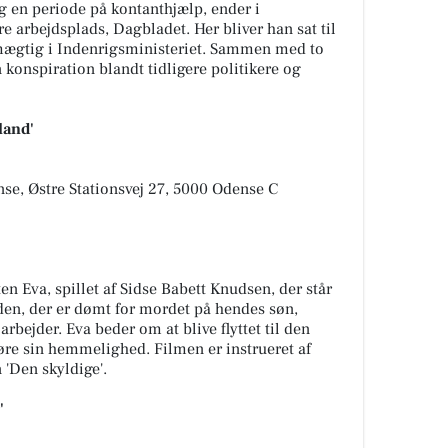
g en periode på kontanthjælp, ender i
e arbejdsplads, Dagbladet. Her bliver han sat til
mægtig i Indenrigsministeriet. Sammen med to
 konspiration blandt tidligere politikere og
land'
se, Østre Stationsvej 27, 5000 Odense C
ten Eva, spillet af Sidse Babett Knudsen, der står
den, der er dømt for mordet på hendes søn,
rbejder. Eva beder om at blive flyttet til den
øre sin hemmelighed. Filmen er instrueret af
 'Den skyldige'.
'