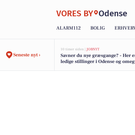
VORES BY
Odense
ALARM112
BOLIG
ERHVER
10 timer siden |
JOBNYT
Seneste nyt ›
Savner du nye græsgange? - Her e
ledige stillinger i Odense og ome