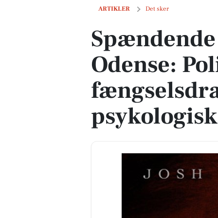
Spændende filmoplevelser i Odense: Po
ARTIKLER
Det sker
Spændende f
Odense: Poli
fængselsdr
psykologis