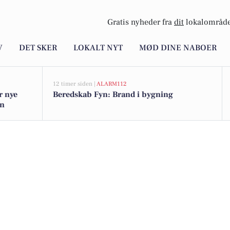
Gratis nyheder fra
dit
lokalområde
V
DET SKER
LOKALT NYT
MØD DINE NABOER
12 timer siden |
ALARM112
r nye
Beredskab Fyn: Brand i bygning
gn