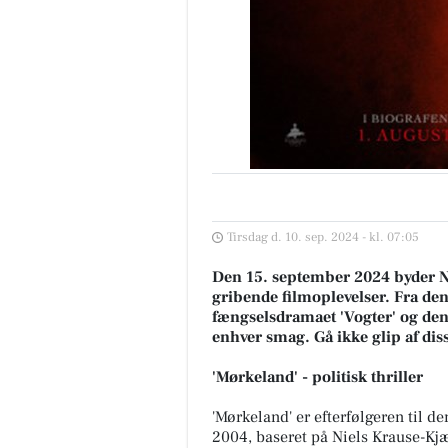
Tirsdag d. 10. sep. 2024 - kl. 07:05
Den 15. september 2024 byder N
gribende filmoplevelser. Fra den 
fængselsdramaet 'Vogter' og den 
enhver smag. Gå ikke glip af di
'Mørkeland' - politisk thriller
'Mørkeland' er efterfølgeren til d
2004, baseret på Niels Krause-Kjæ