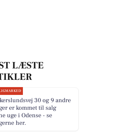
ST LÆSTE
TIKLER
LIGMARKED
kerslundsvej 30 og 9 andre
ger er kommet til salg
e uge i Odense - se
gerne her.