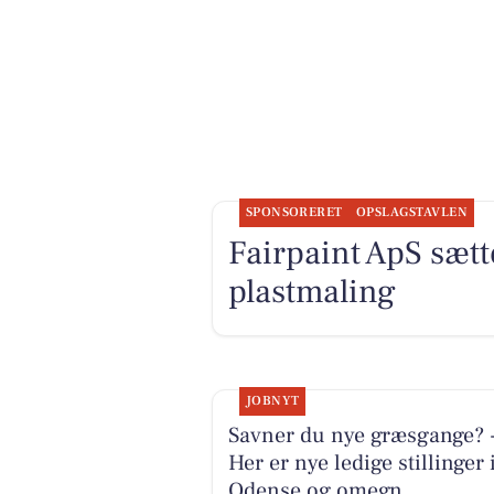
SPONSORERET
OPSLAGSTAVLEN
Fairpaint ApS sætte
plastmaling
JOBNYT
Savner du nye græsgange? 
Her er nye ledige stillinger 
Odense og omegn