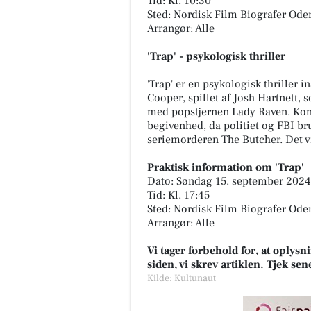
Tid: Kl. 10:30
Sted: Nordisk Film Biografer Oden
Arrangør: Alle
'Trap' - psykologisk thriller
'Trap' er en psykologisk thriller 
Cooper, spillet af Josh Hartnett, 
med popstjernen Lady Raven. Kon
begivenhed, da politiet og FBI br
seriemorderen The Butcher. Det vi
Praktisk information om 'Trap'
Dato: Søndag 15. september 2024
Tid: Kl. 17:45
Sted: Nordisk Film Biografer Oden
Arrangør: Alle
Vi tager forbehold for, at oply
siden, vi skrev artiklen. Tjek se
Kilde: Kultunaut