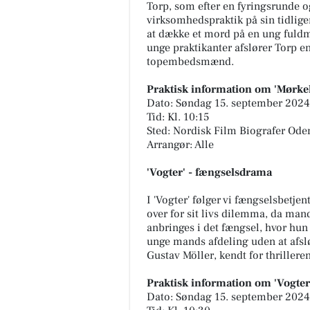
Torp, som efter en fyringsrunde o
virksomhedspraktik på sin tidliger
at dække et mord på en ung fuld
unge praktikanter afslører Torp en
topembedsmænd.
Praktisk information om 'Mørke
Dato: Søndag 15. september 2024
Tid: Kl. 10:15
Sted: Nordisk Film Biografer Oden
Arrangør: Alle
'Vogter' - fængselsdrama
I 'Vogter' følger vi fængselsbetjen
over for sit livs dilemma, da man
anbringes i det fængsel, hvor hun a
unge mands afdeling uden at afsl
Gustav Möller, kendt for thrilleren
Praktisk information om 'Vogter
Dato: Søndag 15. september 2024