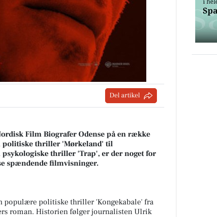
Del artikel
ordisk Film Biografer Odense på en række
politiske thriller 'Mørkeland' til
psykologiske thriller 'Trap', er der noget for
sse spændende filmvisninger.
en populære politiske thriller 'Kongekabale' fra
rs roman. Historien følger journalisten Ulrik