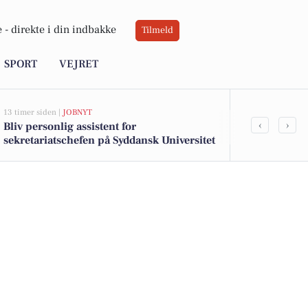
 -
direkte i din indbakke
Tilmeld
SPORT
VEJRET
13 timer siden |
JOBNYT
16 timer siden |
V
‹
›
Bliv personlig assistent for
Sol på dagso
sekretariatschefen på Syddansk Universitet