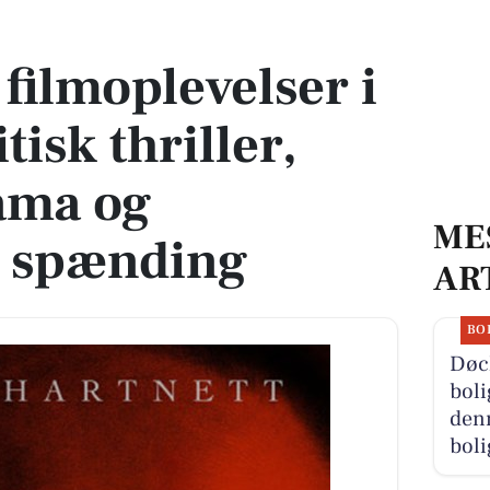
litisk thriller, fængselsdrama og psykologisk spænding
ilmoplevelser i
tisk thriller,
ama og
ME
k spænding
AR
BO
Døc
boli
denn
boli