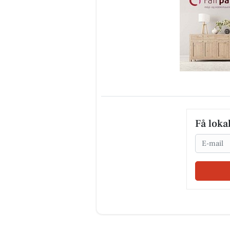
Få loka
Email