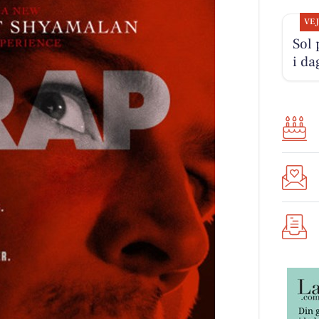
VE
Sol 
i da