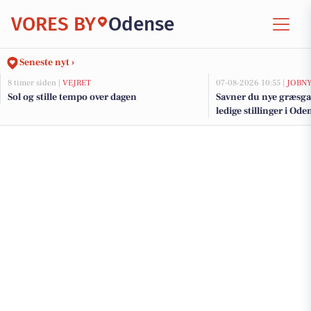
VORES BY
Odense
Seneste nyt ›
8 timer siden |
VEJRET
07-08-2026 10:55 |
JOBN
Sol og stille tempo over dagen
Savner du nye græsga
ledige stillinger i O