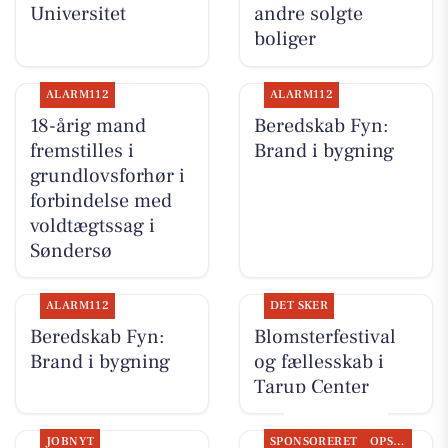
Universitet
andre solgte
boliger
ALARM112
ALARM112
18-årig mand
Beredskab Fyn:
fremstilles i
Brand i bygning
grundlovsforhør i
forbindelse med
voldtægtssag i
Søndersø
ALARM112
DET SKER
Beredskab Fyn:
Blomsterfestival
Brand i bygning
og fællesskab i
Tarup Center
JOBNYT
SPONSORERET
OPSLAGSTAVLEN