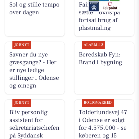
Sol og stille tempo
Fairpaint ApS
over dagen
sætter fokus på
fortsat brug af
plastmaling
JOBNYT
ALARM112
Savner du nye
Beredskab Fyn:
græsgange? - Her
Brand i bygning
er nye ledige
stillinger i Odense
og omegn
JOBNYT
BOLIGMARKED
Bliv personlig
Tolderlundsvej 47
assistent for
i Odense er solgt
sekretariatschefen
for 4.575.000 - se
på Syddansk
køberen og 15