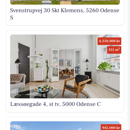
Svenstrupvej 30 Skt Klemens, 5260 Odense
S
4.250.000 kr
2
135 m
Læssøegade 4, st tv, 5000 Odense C
945.000 kr