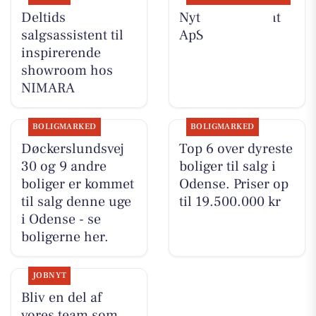
Deltids
Nyt fra Fairpaint
salgsassistent til
ApS
inspirerende
showroom hos
NIMARA
BOLIGMARKED
BOLIGMARKED
Døckerslundsvej
Top 6 over dyreste
30 og 9 andre
boliger til salg i
boliger er kommet
Odense. Priser op
til salg denne uge
til 19.500.000 kr
i Odense - se
boligerne her.
JOBNYT
Bliv en del af
vores team som