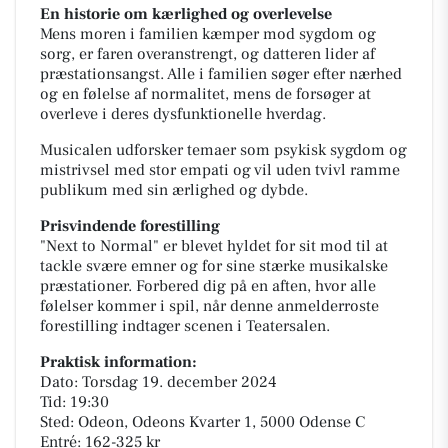
En historie om kærlighed og overlevelse
Mens moren i familien kæmper mod sygdom og
sorg, er faren overanstrengt, og datteren lider af
præstationsangst. Alle i familien søger efter nærhed
og en følelse af normalitet, mens de forsøger at
overleve i deres dysfunktionelle hverdag.
Musicalen udforsker temaer som psykisk sygdom og
mistrivsel med stor empati og vil uden tvivl ramme
publikum med sin ærlighed og dybde.
Prisvindende forestilling
"Next to Normal" er blevet hyldet for sit mod til at
tackle svære emner og for sine stærke musikalske
præstationer. Forbered dig på en aften, hvor alle
følelser kommer i spil, når denne anmelderroste
forestilling indtager scenen i Teatersalen.
Praktisk information:
Dato: Torsdag 19. december 2024
Tid: 19:30
Sted: Odeon, Odeons Kvarter 1, 5000 Odense C
Entré: 162-325 kr