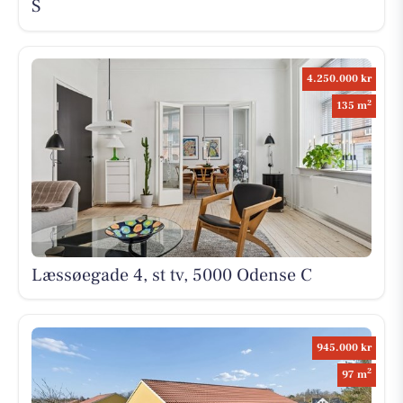
S
4.250.000 kr
2
135 m
Læssøegade 4, st tv, 5000 Odense C
945.000 kr
2
97 m