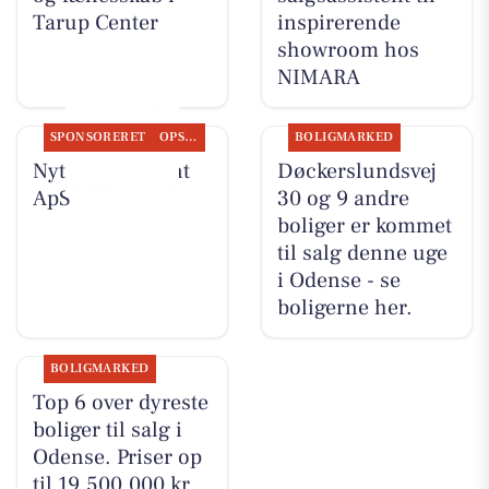
Tarup Center
inspirerende
showroom hos
NIMARA
SPONSORERET
OPSLAGSTAVLEN
BOLIGMARKED
Nyt fra Fairpaint
Døckerslundsvej
ApS
30 og 9 andre
boliger er kommet
til salg denne uge
i Odense - se
boligerne her.
BOLIGMARKED
Top 6 over dyreste
boliger til salg i
Odense. Priser op
til 19.500.000 kr