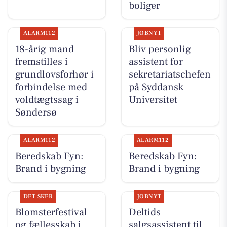
boliger
ALARM112
JOBNYT
18-årig mand
Bliv personlig
fremstilles i
assistent for
grundlovsforhør i
sekretariatschefen
forbindelse med
på Syddansk
voldtægtssag i
Universitet
Søndersø
ALARM112
ALARM112
Beredskab Fyn:
Beredskab Fyn:
Brand i bygning
Brand i bygning
DET SKER
JOBNYT
Blomsterfestival
Deltids
og fællesskab i
salgsassistent til