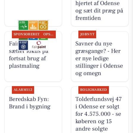
hjertet af Odense
og sæt dit præg på
fremtiden
SPONSORERET
OPSLAGSTAVLEN
JOBNYT
Fairpaint ApS
Savner du nye
sætter fokus på
græsgange? - Her
fortsat brug af
er nye ledige
plastmaling
stillinger i Odense
og omegn
ALARM112
BOLIGMARKED
Beredskab Fyn:
Tolderlundsvej 47
Brand i bygning
i Odense er solgt
for 4.575.000 - se
køberen og 15
andre solgte