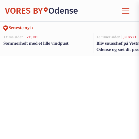
VORES BY
Odense
Seneste nyt ›
1 time siden |
VEJRET
13 timer siden |
JOBNYT
Sommerhelt med et lille vindpust
Bliv souschef på Vestre
Odense og sæt dit pr