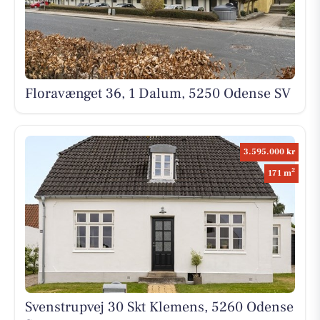
Floravænget 36, 1 Dalum, 5250 Odense SV
3.595.000 kr
2
171 m
Svenstrupvej 30 Skt Klemens, 5260 Odense