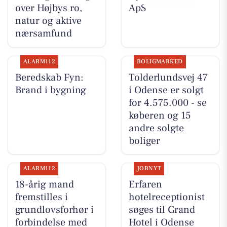
over Højbys ro,
ApS
natur og aktive
nærsamfund
ALARM112
BOLIGMARKED
Beredskab Fyn:
Tolderlundsvej 47
Brand i bygning
i Odense er solgt
for 4.575.000 - se
køberen og 15
andre solgte
boliger
ALARM112
JOBNYT
18-årig mand
Erfaren
fremstilles i
hotelreceptionist
grundlovsforhør i
søges til Grand
forbindelse med
Hotel i Odense