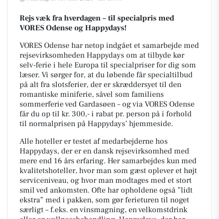
Rejs væk fra hverdagen – til specialpris med
VORES Odense og Happydays!
VORES Odense har netop indgået et samarbejde med
rejsevirksomheden Happydays om at tilbyde kør
selv-ferie i hele Europa til specialpriser for dig som
læser. Vi sørger for, at du løbende får specialtilbud
på alt fra slotsferier, der er skræddersyet til den
romantiske miniferie, såvel som familiens
sommerferie ved Gardasøen – og via VORES Odense
får du op til kr. 300,- i rabat pr. person på i forhold
til normalprisen på Happydays’ hjemmeside.
Alle hoteller er testet af medarbejderne hos
Happydays, der er en dansk rejsevirksomhed med
mere end 16 års erfaring. Her samarbejdes kun med
kvalitetshoteller, hvor man som gæst oplever et højt
serviceniveau, og hvor man modtages med et stort
smil ved ankomsten. Ofte har opholdene også ”lidt
ekstra” med i pakken, som gør ferieturen til noget
særligt – f.eks. en vinsmagning, en velkomstdrink