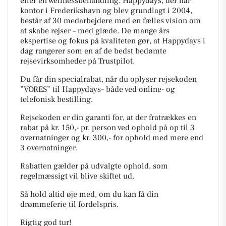
eller en wellnessbehandling. Happydays, der har
kontor i Frederikshavn og blev grundlagt i 2004,
består af 30 medarbejdere med en fælles vision om
at skabe rejser – med glæde. De mange års
ekspertise og fokus på kvaliteten gør, at Happydays i
dag rangerer som en af de bedst bedømte
rejsevirksomheder på Trustpilot.
Du får din specialrabat, når du oplyser rejsekoden
”VORES” til Happydays– både ved online- og
telefonisk bestilling.
Rejsekoden er din garanti for, at der fratrækkes en
rabat på kr. 150,- pr. person ved ophold på op til 3
overnatninger og kr. 300,- for ophold med mere end
3 overnatninger.
Rabatten gælder på udvalgte ophold, som
regelmæssigt vil blive skiftet ud.
Så hold altid øje med, om du kan få din
drømmeferie til fordelspris.
Rigtig god tur!