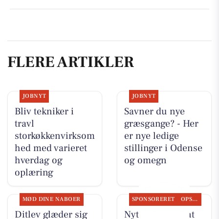
FLERE ARTIKLER
JOBNYT
JOBNYT
Bliv tekniker i
Savner du nye
travl
græsgange? - Her
storkøkkenvirksom
er nye ledige
hed med varieret
stillinger i Odense
hverdag og
og omegn
oplæring
MØD DINE NABOER
SPONSORERET
OPSLAGSTAVLEN
Ditlev glæder sig
Nyt fra Fairpaint