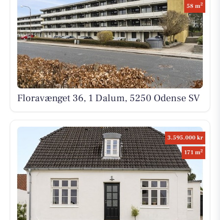
2
58 m
Floravænget 36, 1 Dalum, 5250 Odense SV
3.595.000 kr
2
171 m