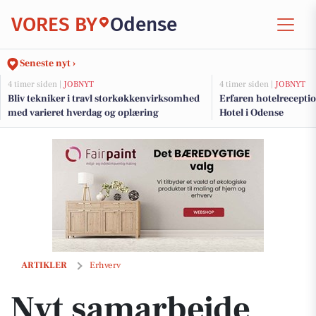
VORES BY
Odense
Seneste nyt ›
4 timer siden |
JOBNYT
4 timer siden |
JOBNYT
Bliv tekniker i travl storkøkkenvirksomhed
Erfaren hotelreceptio
med varieret hverdag og oplæring
Hotel i Odense
Nyt samarbejde skaffer dig ferierabat
ARTIKLER
Erhverv
Nyt samarbejde