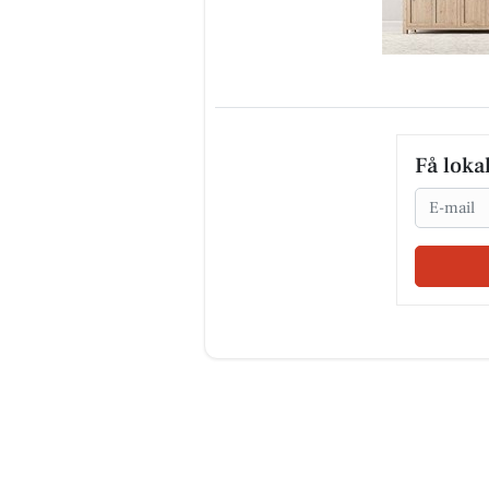
Få loka
Email