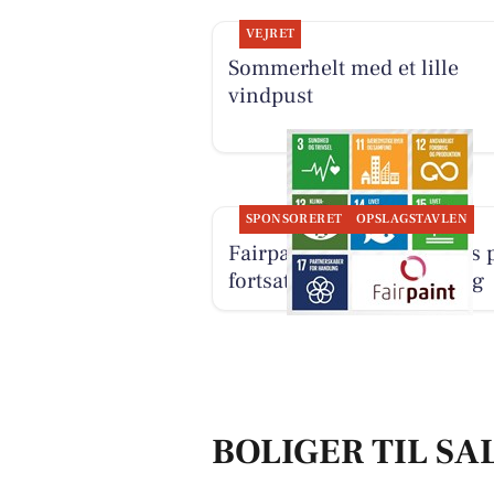
VEJRET
Sommerhelt med et lille
vindpust
SPONSORERET
OPSLAGSTAVLEN
Fairpaint ApS sætter fokus 
fortsat brug af plastmaling
BOLIGER TIL SA