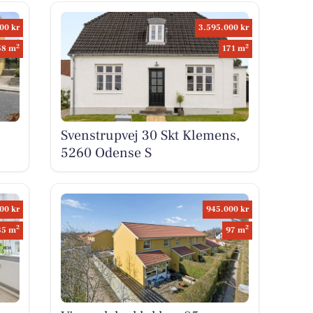
00 kr
3.595.000 kr
2
2
58 m
171 m
Svenstrupvej 30 Skt Klemens,
5260 Odense S
00 kr
945.000 kr
2
2
35 m
97 m