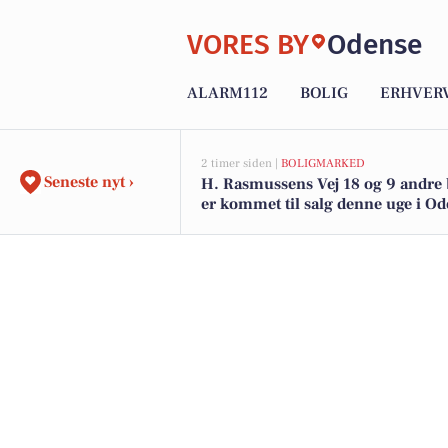
VORES BY
Odense
ALARM112
BOLIG
ERHVER
2 timer siden |
BOLIGMARKED
Seneste nyt ›
H. Rasmussens Vej 18 og 9 andre 
er kommet til salg denne uge i Od
boligerne her.