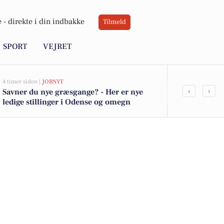
 -
direkte i din indbakke
Tilmeld
SPORT
VEJRET
4 timer siden |
JOBNYT
10 timer siden |
V
‹
›
Savner du nye græsgange? - Her er nye
Sommerhelt m
ledige stillinger i Odense og omegn