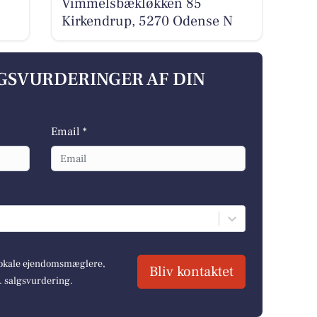
Vimmelsbækløkken 85
Kirkendrup, 5270 Odense N
LGSVURDERINGER AF DIN
Email *
 lokale ejendomsmæglere,
Bliv kontaktet
r. salgsvurdering.