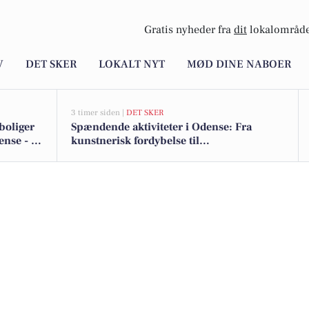
Gratis nyheder fra
dit
lokalområde
V
DET SKER
LOKALT NYT
MØD DINE NABOER
3 timer siden |
DET SKER
boliger
Spændende aktiviteter i Odense: Fra
ense - se
kunstnerisk fordybelse til
biografoplevelser