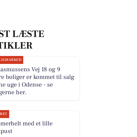
ST LÆSTE
TIKLER
LIGMARKED
Rasmussens Vej 18 og 9
e boliger er kommet til salg
e uge i Odense - se
gerne her.
JRET
erhelt med et lille
dpust