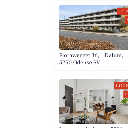
895.0
Floravænget 36, 1 Dalum,
5250 Odense SV
4.250.0
1