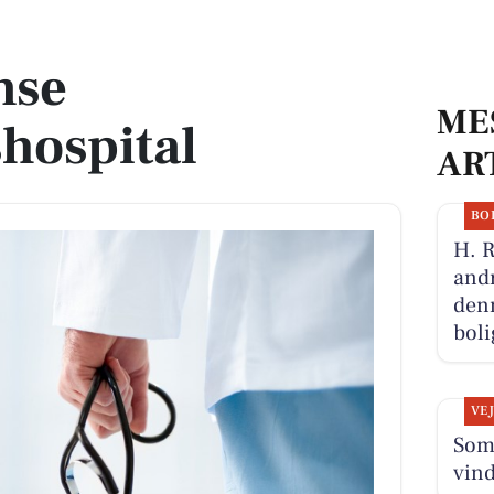
nse
ME
shospital
AR
BO
H. 
andr
denn
boli
VE
Somm
vin