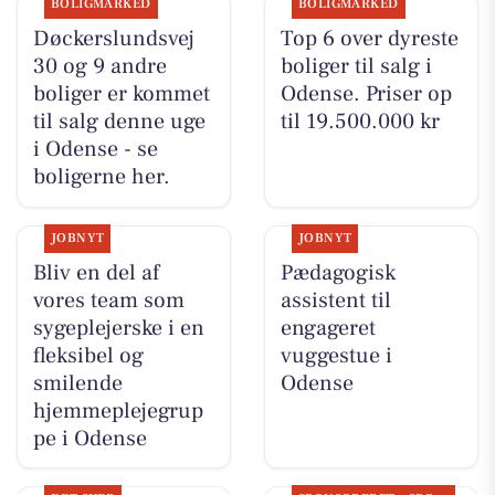
BOLIGMARKED
BOLIGMARKED
Døckerslundsvej
Top 6 over dyreste
30 og 9 andre
boliger til salg i
boliger er kommet
Odense. Priser op
til salg denne uge
til 19.500.000 kr
i Odense - se
boligerne her.
JOBNYT
JOBNYT
Bliv en del af
Pædagogisk
vores team som
assistent til
sygeplejerske i en
engageret
fleksibel og
vuggestue i
smilende
Odense
hjemmeplejegrup
pe i Odense