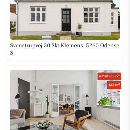
Svenstrupvej 30 Skt Klemens, 5260 Odense
S
4.250.000 kr
2
135 m