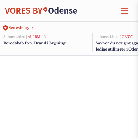
VORES BY
Odense
Seneste nyt ›
3 timer siden |
ALARM112
4 timer siden |
JOBNYT
Beredskab Fyn: Brand i bygning
Savner du nye græsga
ledige stillinger i O