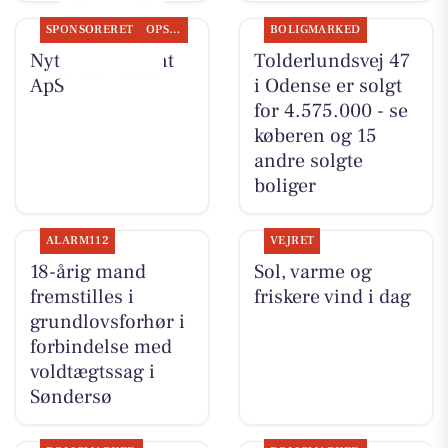
SPONSORERET
OPSLAGSTAVLEN
BOLIGMARKED
Nyt fra Fairpaint
Tolderlundsvej 47
ApS
i Odense er solgt
for 4.575.000 - se
køberen og 15
andre solgte
boliger
ALARM112
VEJRET
18-årig mand
Sol, varme og
fremstilles i
friskere vind i dag
grundlovsforhør i
forbindelse med
voldtægtssag i
Søndersø