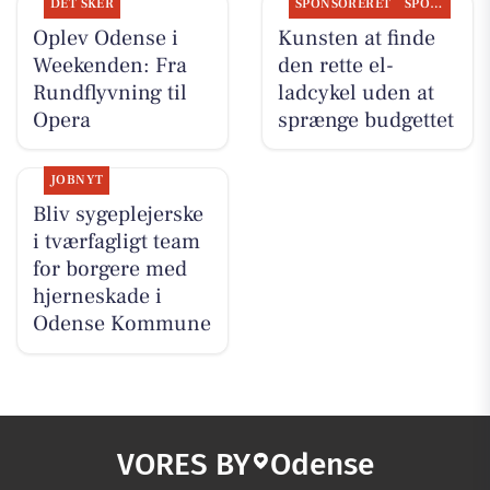
DET SKER
SPONSORERET
SPONSORERET INDHOLD
Oplev Odense i
Kunsten at finde
Weekenden: Fra
den rette el-
Rundflyvning til
ladcykel uden at
Opera
sprænge budgettet
JOBNYT
Bliv sygeplejerske
i tværfagligt team
for borgere med
hjerneskade i
Odense Kommune
VORES BY
Odense