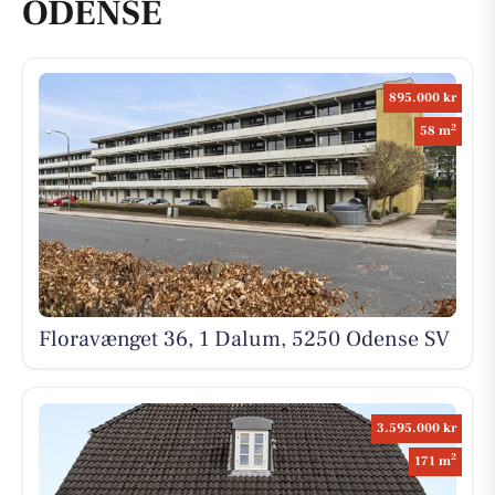
ODENSE
895.000 kr
2
58 m
Floravænget 36, 1 Dalum, 5250 Odense SV
3.595.000 kr
2
171 m