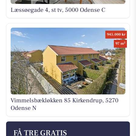
Læssøegade 4, st tv, 5000 Odense C
945.000 kr
2
97 m
Vimmelsbækløkken 85 Kirkendrup, 5270
Odense N
FÅ TRE GRATIS