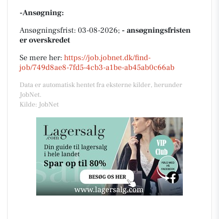
-Ansøgning:
Ansøgningsfrist: 03-08-2026;
- ansøgningsfristen
er overskredet
Se mere her:
https://job.jobnet.dk/find-
job/749d8ae8-7fd5-4cb3-a1be-ab45ab0c66ab
Data er automatisk hentet fra eksterne kilder, herunder
JobNet.
Kilde: JobNet