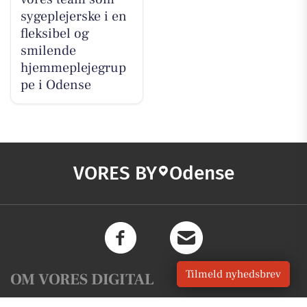
sygeplejerske i en
fleksibel og
smilende
hjemmeplejegrup
pe i Odense
VORES BY
Odense
Tilmeld nyhedsbrev
OM VORES DIGITAL