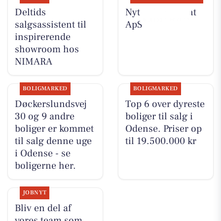
Deltids
Nyt fra Fairpaint
salgsassistent til
ApS
inspirerende
showroom hos
NIMARA
BOLIGMARKED
BOLIGMARKED
Døckerslundsvej
Top 6 over dyreste
30 og 9 andre
boliger til salg i
boliger er kommet
Odense. Priser op
til salg denne uge
til 19.500.000 kr
i Odense - se
boligerne her.
JOBNYT
Bliv en del af
vores team som