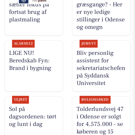
sætter fokus på
græsgange? - Her
fortsat brug af
er nye ledige
plastmaling
stillinger i Odense
og omegn
ALARM112
JOBNYT
LIGE NU!
Bliv personlig
Beredskab Fyn:
assistent for
Brand i bygning
sekretariatschefen
på Syddansk
Universitet
VEJRET
BOLIGMARKED
Sol på
Tolderlundsvej 47
dagsordenen: tørt
i Odense er solgt
og lunt i dag
for 4.575.000 - se
køberen og 15