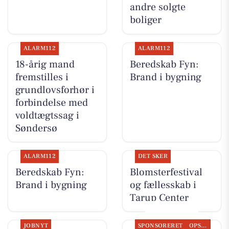
andre solgte
boliger
ALARM112
ALARM112
18-årig mand
Beredskab Fyn:
fremstilles i
Brand i bygning
grundlovsforhør i
forbindelse med
voldtægtssag i
Søndersø
ALARM112
DET SKER
Beredskab Fyn:
Blomsterfestival
Brand i bygning
og fællesskab i
Tarup Center
JOBNYT
SPONSORERET
OPSLAGSTAVLEN