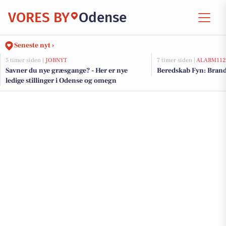
VORES BY
Odense
Seneste nyt ›
5 timer siden |
JOBNYT
7 timer siden |
ALARM112
Savner du nye græsgange? - Her er nye
Beredskab Fyn: Brand
ledige stillinger i Odense og omegn