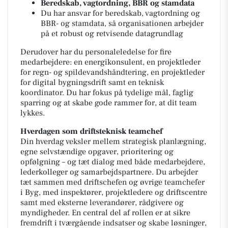
Beredskab, vagtordning, BBR og stamdata
Du har ansvar for beredskab, vagtordning og
BBR- og stamdata, så organisationen arbejder
på et robust og retvisende datagrundlag
Derudover har du personaleledelse for fire
medarbejdere: en energikonsulent, en projektleder
for regn- og spildevandshåndtering, en projektleder
for digital bygningsdrift samt en teknisk
koordinator. Du har fokus på tydelige mål, faglig
sparring og at skabe gode rammer for, at dit team
lykkes.
Hverdagen som driftsteknisk teamchef
Din hverdag veksler mellem strategisk planlægning,
egne selvstændige opgaver, prioritering og
opfølgning – og tæt dialog med både medarbejdere,
lederkolleger og samarbejdspartnere. Du arbejder
tæt sammen med driftschefen og øvrige teamchefer
i Byg, med inspektører, projektledere og driftscentre
samt med eksterne leverandører, rådgivere og
myndigheder. En central del af rollen er at sikre
fremdrift i tværgående indsatser og skabe løsninger,