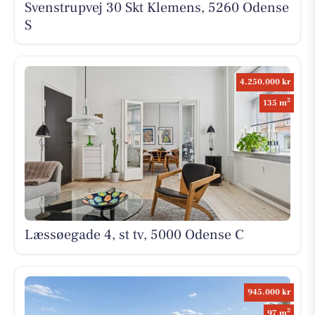
Svenstrupvej 30 Skt Klemens, 5260 Odense
S
4.250.000 kr
2
135 m
Læssøegade 4, st tv, 5000 Odense C
945.000 kr
2
97 m