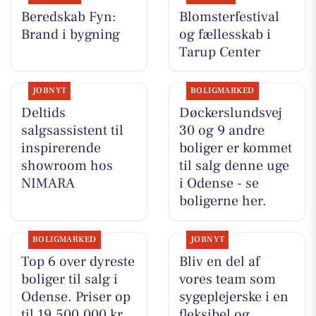
Beredskab Fyn:
Blomsterfestival
Brand i bygning
og fællesskab i
Tarup Center
JOBNYT
BOLIGMARKED
Deltids
Døckerslundsvej
salgsassistent til
30 og 9 andre
inspirerende
boliger er kommet
showroom hos
til salg denne uge
NIMARA
i Odense - se
boligerne her.
BOLIGMARKED
JOBNYT
Top 6 over dyreste
Bliv en del af
boliger til salg i
vores team som
Odense. Priser op
sygeplejerske i en
til 19.500.000 kr
fleksibel og