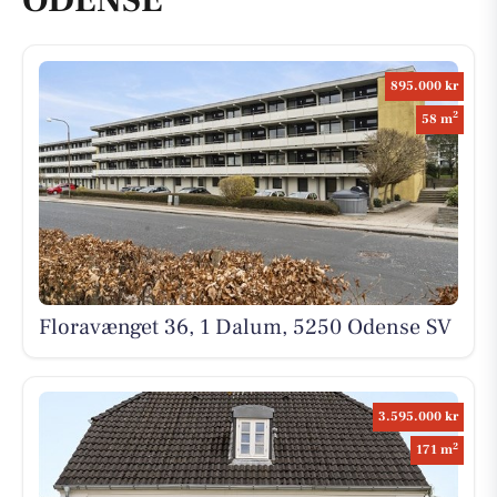
ODENSE
895.000 kr
2
58 m
Floravænget 36, 1 Dalum, 5250 Odense SV
3.595.000 kr
2
171 m