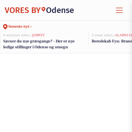
VORES BY
Odense
Seneste nyt ›
6 minutter siden |
JOBNYT
2 timer siden |
ALARM11
Savner du nye græsgange? - Her er nye
Beredskab Fyn: Brand
ledige stillinger i Odense og omegn