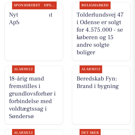
SPONSORERET
OPSLAGSTAVLEN
BOLIGMARKED
Nyt fra Fairpaint
Tolderlundsvej 47
ApS
i Odense er solgt
for 4.575.000 - se
køberen og 15
andre solgte
boliger
ALARM112
ALARM112
18-årig mand
Beredskab Fyn:
fremstilles i
Brand i bygning
grundlovsforhør i
forbindelse med
voldtægtssag i
Søndersø
ALARM112
DET SKER