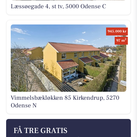
Læssøegade 4, st tv, 5000 Odense C
945.000 kr
2
97 m
Vimmelsbækløkken 85 Kirkendrup, 5270
Odense N
FÅ TRE GRATIS