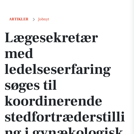
Lægesekretær med ledelseserfaring søges til koordinerende stedfortr
ARTIKLER
Jobnyt
Lægesekretær
med
ledelseserfaring
søges til
koordinerende
stedfortræderstilli
ng i gynækologisk