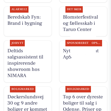
ALARM112
DET SKER
Beredskab Fyn:
Blomsterfestival
Brand i bygning
og fællesskab i
Tarup Center
JOBNYT
SPONSORERET
OPSLAGSTAVLEN
Deltids
Nyt fra Fairpaint
salgsassistent til
ApS
inspirerende
showroom hos
NIMARA
BOLIGMARKED
BOLIGMARKED
Døckerslundsvej
Top 6 over dyreste
30 og 9 andre
boliger til salg i
boliger er kommet
Odense. Priser op