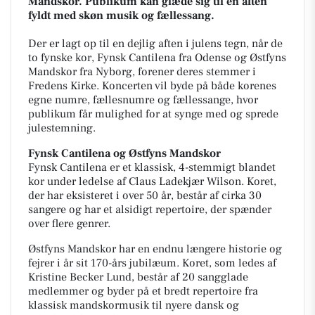
Mandskor. Publikum kan glæde sig til en aften
fyldt med skøn musik og fællessang.
Der er lagt op til en dejlig aften i julens tegn, når de
to fynske kor, Fynsk Cantilena fra Odense og Østfyns
Mandskor fra Nyborg, forener deres stemmer i
Fredens Kirke. Koncerten vil byde på både korenes
egne numre, fællesnumre og fællessange, hvor
publikum får mulighed for at synge med og sprede
julestemning.
Fynsk Cantilena og Østfyns Mandskor
Fynsk Cantilena er et klassisk, 4-stemmigt blandet
kor under ledelse af Claus Ladekjær Wilson. Koret,
der har eksisteret i over 50 år, består af cirka 30
sangere og har et alsidigt repertoire, der spænder
over flere genrer.
Østfyns Mandskor har en endnu længere historie og
fejrer i år sit 170-års jubilæum. Koret, som ledes af
Kristine Becker Lund, består af 20 sangglade
medlemmer og byder på et bredt repertoire fra
klassisk mandskormusik til nyere dansk og