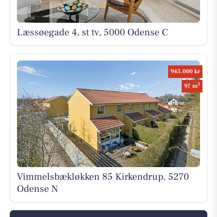
Læssøegade 4, st tv, 5000 Odense C
945.000 kr
2
97 m
Vimmelsbækløkken 85 Kirkendrup, 5270
Odense N