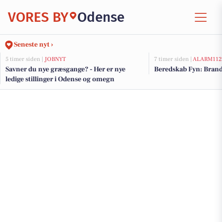
VORES BY
Odense
Seneste nyt ›
5 timer siden |
JOBNYT
7 timer siden |
ALARM112
Savner du nye græsgange? - Her er nye
Beredskab Fyn: Brand
ledige stillinger i Odense og omegn