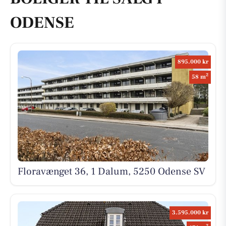
ODENSE
895.000 kr
2
58 m
Floravænget 36, 1 Dalum, 5250 Odense SV
3.595.000 kr
2