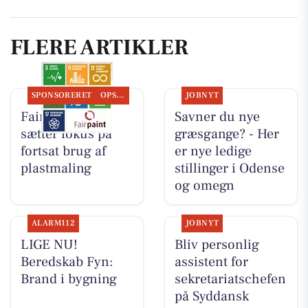
FLERE ARTIKLER
SPONSORERET
OPSLAGSTAVLEN
JOBNYT
Fairpaint ApS
Savner du nye
sætter fokus på
græsgange? - Her
fortsat brug af
er nye ledige
plastmaling
stillinger i Odense
og omegn
ALARM112
JOBNYT
LIGE NU!
Bliv personlig
Beredskab Fyn:
assistent for
Brand i bygning
sekretariatschefen
på Syddansk