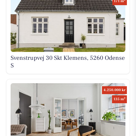
171 m
Svenstrupvej 30 Skt Klemens, 5260 Odense
S
4.250.000 kr
2
135 m