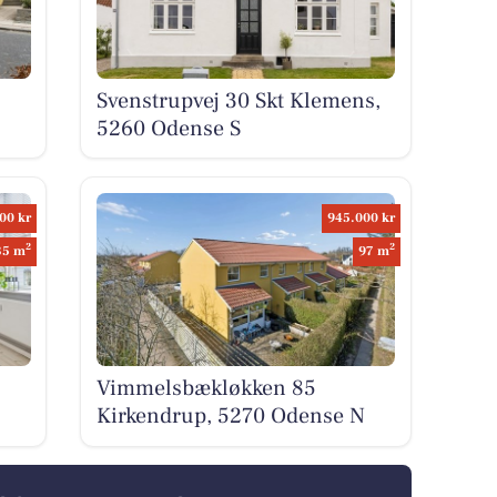
Svenstrupvej 30 Skt Klemens,
5260 Odense S
00 kr
945.000 kr
2
2
35 m
97 m
Vimmelsbækløkken 85
Kirkendrup, 5270 Odense N