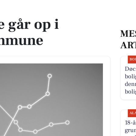
ne
 går op i
ME
mmune
AR
BO
Døc
boli
denn
boli
AL
18-å
grun