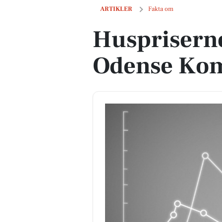
Huspriserne går op i Odense Kommu
ARTIKLER
Fakta om
Huspriserne
Odense Ko