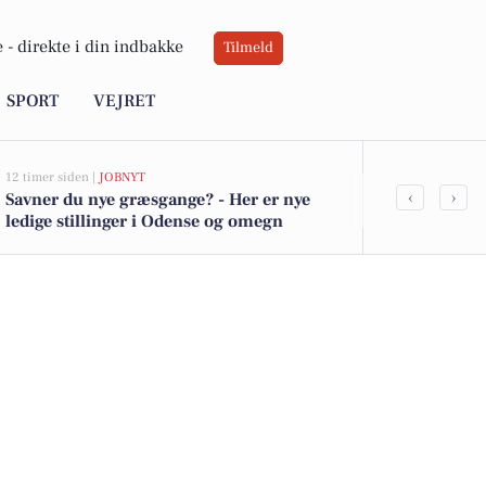
 -
direkte i din indbakke
Tilmeld
SPORT
VEJRET
12 timer siden |
JOBNYT
14 timer siden |
D
‹
›
Savner du nye græsgange? - Her er nye
Blomsterfest
ledige stillinger i Odense og omegn
Center