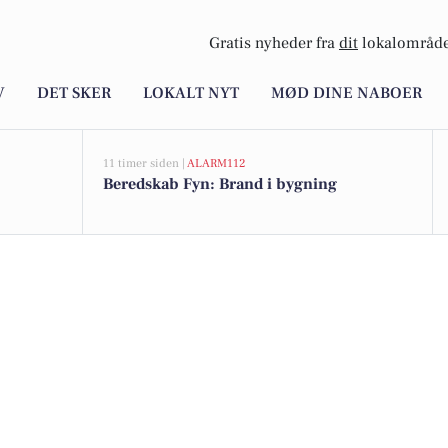
Gratis nyheder fra
dit
lokalområde
V
DET SKER
LOKALT NYT
MØD DINE NABOER
11 timer siden |
ALARM112
Beredskab Fyn: Brand i bygning