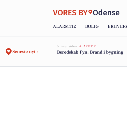
VORES BY
Odense
ALARM112
BOLIG
ERHVER
5 timer siden |
ALARM112
Seneste nyt ›
Beredskab Fyn: Brand i bygning