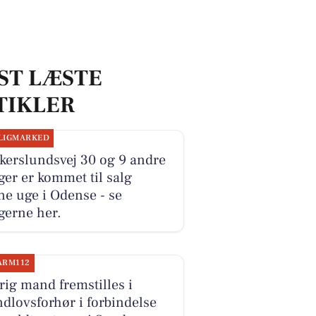
ST LÆSTE
TIKLER
LIGMARKED
kerslundsvej 30 og 9 andre
ger er kommet til salg
e uge i Odense - se
gerne her.
ARM112
rig mand fremstilles i
dlovsforhør i forbindelse