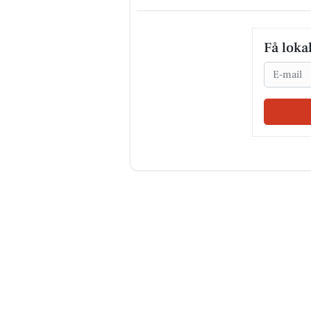
Få loka
Email