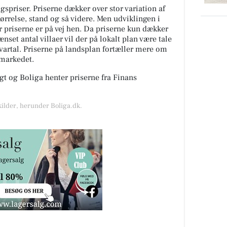
spriser. Priserne dækker over stor variation af
tørrelse, stand og så videre. Men udviklingen i
or priserne er på vej hen. Da priserne kun dækker
nset antal villaer vil der på lokalt plan være tale
kvartal. Priserne på landsplan fortæller mere om
gmarkedet.
t og Boliga henter priserne fra Finans
kilder, herunder Boliga.dk.