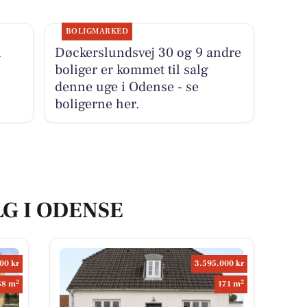
BOLIGMARKED
i
Døckerslundsvej 30 og 9 andre
boliger er kommet til salg
denne uge i Odense - se
boligerne her.
LG I ODENSE
00 kr
3.595.000 kr
2
2
58 m
171 m