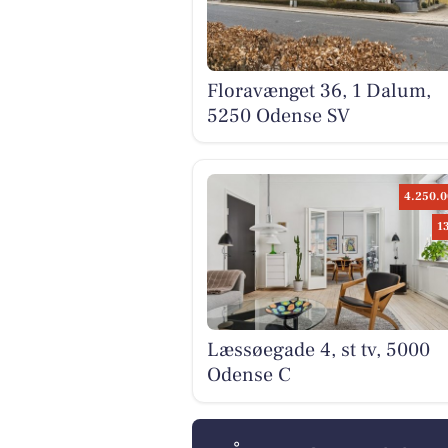
Floravænget 36, 1 Dalum,
5250 Odense SV
4.250.0
1
Læssøegade 4, st tv, 5000
Odense C