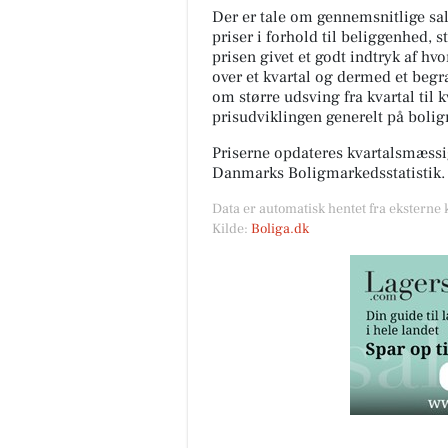
Der er tale om gennemsnitlige salg
priser i forhold til beliggenhed, s
prisen givet et godt indtryk af hv
over et kvartal og dermed et begræ
om større udsving fra kvartal til 
prisudviklingen generelt på boli
Priserne opdateres kvartalsmæssig
Danmarks Boligmarkedsstatistik.
Data er automatisk hentet fra eksterne 
Kilde:
Boliga.dk