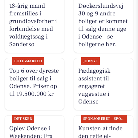
18-årig mand
Døckerslundsvej
fremstilles i
30 og 9 andre
grundlovsforhør i
boliger er kommet
forbindelse med
til salg denne uge
voldtægtssag i
i Odense - se
Søndersø
boligerne her.
BOLIGMARKED
JOBNYT
Top 6 over dyreste
Pædagogisk
boliger til salg i
assistent til
Odense. Priser op
engageret
til 19.500.000 kr
vuggestue i
Odense
DET SKER
SPONSORERET
SPONSORERET INDHOLD
Oplev Odense i
Kunsten at finde
Weekenden: Fra
den rette el-