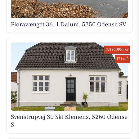
Floravænget 36, 1 Dalum, 5250 Odense SV
3.595.000 kr
2
171 m
Svenstrupvej 30 Skt Klemens, 5260 Odense
S