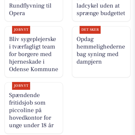
Rundflyvning til
ladcykel uden at
Opera
sprænge budgettet
JOBNYT
DET SKER
Bliv sygeplejerske
Opdag
i tværfagligt team
hemmelighederne
for borgere med
bag syning med
hjerneskade i
dampjern
Odense Kommune
JOBNYT
Spændende
fritidsjob som
piccoline på
hovedkontor for
unge under 18 år