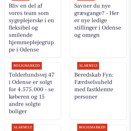
Bliv en del af
Savner du nye
vores team som
græsgange? - Her
sygeplejerske i en
er nye ledige
fleksibel og
stillinger i Odense
smilende
og omegn
hjemmeplejegrup
pe i Odense
BOLIGMARKED
ALARM112
Tolderlundsvej 47
Beredskab Fyn:
i Odense er solgt
Færdselsuheld
for 4.575.000 - se
med fastklemte
køberen og 15
personer
andre solgte
boliger
ALARM112
BOLIGMARKED