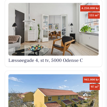
4.250.000 kr
2
135 m
Læssøegade 4, st tv, 5000 Odense C
945.000 kr
2
97 m