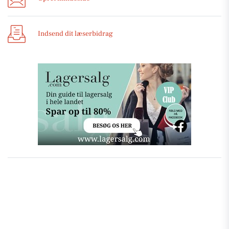
Indsend dit læserbidrag