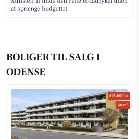
Kunsten at finde den rette el-ladcykel uden
at sprænge budgettet
BOLIGER TIL SALG I
ODENSE
895.000 kr
2
58 m