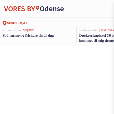
VORES BY
Odense
Seneste nyt ›
2 timer siden |
VEJRET
18 timer siden |
BOLIGM
Sol, varme og friskere vind i dag
Døckerslundsvej 30 og
kommet til salg denne
boligerne her.