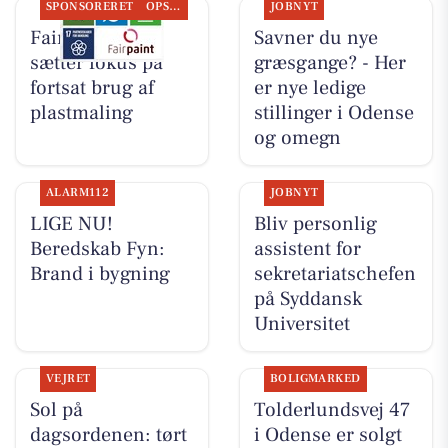
SPONSORERET
OPSLAGSTAVLEN
JOBNYT
Fairpaint ApS
Savner du nye
sætter fokus på
græsgange? - Her
fortsat brug af
er nye ledige
plastmaling
stillinger i Odense
og omegn
ALARM112
JOBNYT
LIGE NU!
Bliv personlig
Beredskab Fyn:
assistent for
Brand i bygning
sekretariatschefen
på Syddansk
Universitet
VEJRET
BOLIGMARKED
Sol på
Tolderlundsvej 47
dagsordenen: tørt
i Odense er solgt