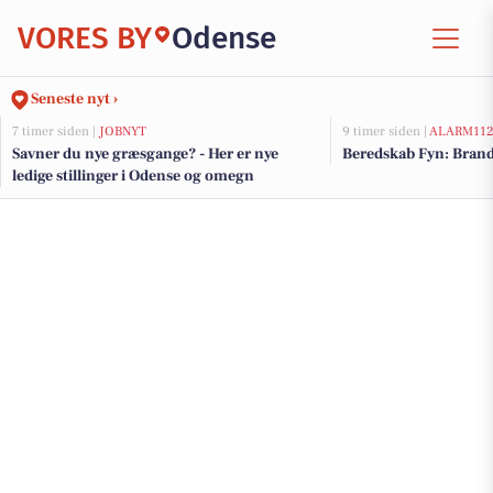
VORES BY
Odense
Seneste nyt ›
7 timer siden |
JOBNYT
9 timer siden |
ALARM11
Savner du nye græsgange? - Her er nye
Beredskab Fyn: Brand
ledige stillinger i Odense og omegn