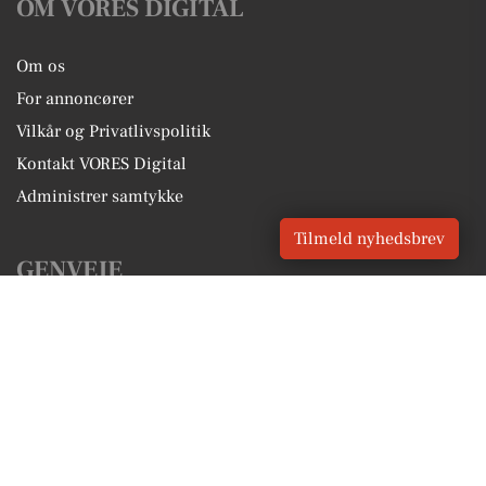
OM VORES DIGITAL
Om os
For annoncører
Vilkår og Privatlivspolitik
Kontakt VORES Digital
Administrer samtykke
Tilmeld nyhedsbrev
GENVEJE
Seneste nyt fra Odense
Vores lokale erhverv
Kalenderen for Odense
Fakta om Odense
Erhvervsartikler