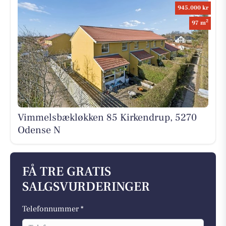
945.000 kr
2
97 m
Vimmelsbækløkken 85 Kirkendrup, 5270
Odense N
FÅ TRE GRATIS
SALGSVURDERINGER
Telefonnummer *