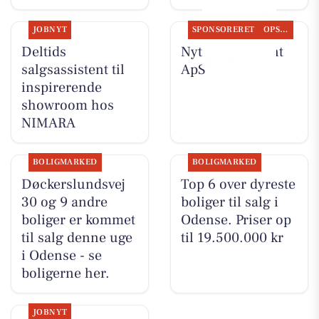
JOBNYT
SPONSORERET
OPSLAGSTAVLEN
Deltids
Nyt fra Fairpaint
salgsassistent til
ApS
inspirerende
showroom hos
NIMARA
BOLIGMARKED
BOLIGMARKED
Døckerslundsvej
Top 6 over dyreste
30 og 9 andre
boliger til salg i
boliger er kommet
Odense. Priser op
til salg denne uge
til 19.500.000 kr
i Odense - se
boligerne her.
JOBNYT