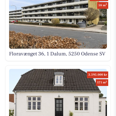
2
58 m
Floravænget 36, 1 Dalum, 5250 Odense SV
3.595.000 kr
2
171 m