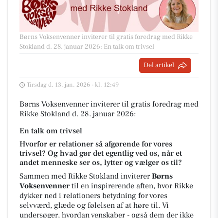
Børns Voksenvenner inviterer til gratis foredrag med Rikke
Stokland d. 28. januar 2026: En talk om trivsel
Del artikel
Tirsdag d. 13. jan. 2026 - kl. 12:49
Børns Voksenvenner inviterer til gratis foredrag med
Rikke Stokland d. 28. januar 2026:
En talk om trivsel
Hvorfor er relationer så afgørende for vores
trivsel? Og hvad gør det egentlig ved os, når et
andet menneske ser os, lytter og vælger os til?
Sammen med
Rikke Stokland
inviterer
Børns
Voksenvenner
til en inspirerende aften, hvor Rikke
dykker ned i relationers betydning for vores
selvværd, glæde og følelsen af at høre til. Vi
undersøger, hvordan venskaber - også dem der ikke