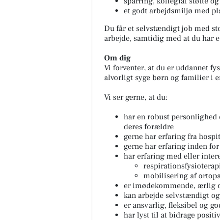
sparring, kollegial støtte o
et godt arbejdsmiljø med pla
Du får et selvstændigt job med sto
arbejde, samtidig med at du har e
Om dig
Vi forventer, at du er uddannet fy
alvorligt syge børn og familier i e
Vi ser gerne, at du:
har en robust personlighed 
deres forældre
gerne har erfaring fra hospi
gerne har erfaring inden for
har erfaring med eller intere
respirationsfysioterap
mobilisering af ortop
er imødekommende, ærlig 
kan arbejde selvstændigt og
er ansvarlig, fleksibel og go
har lyst til at bidrage positi