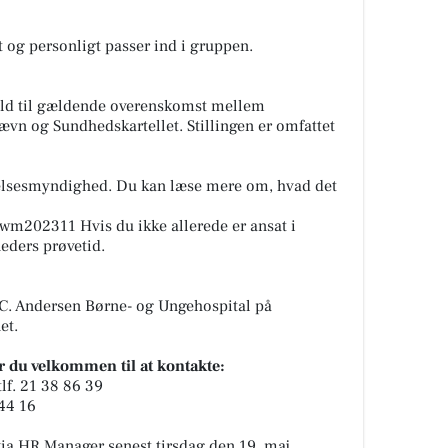
t og personligt passer ind i gruppen.
old til gældende overenskomst mellem
vn og Sundhedskartellet. Stillingen er omfattet
elsesmyndighed. Du kan læse mere om, hvad det
wm202311 Hvis du ikke allerede er ansat i
eders prøvetid.
. Andersen Børne- og Ungehospital på
et.
er du velkommen til at kontakte:
lf. 21 38 86 39
 44 16
ia HR Manager senest tirsdag den 19. maj.