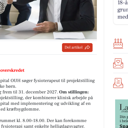
18-å
grun
med
Del artikel
 overskredet
tal OUH søger fysioterapeut til projektstilling
ske børn.
 og frem til 31. december 2027.
Om stillingen:
rojektstilling, der kombinerer klinisk arbejde på
pital med implementering og udvikling af en
 med kræftsygdomme.
dsrummet kl. 8.00–18.00. Der kan forekomme
fysioterapi samt enkelte helligdagsvagter.