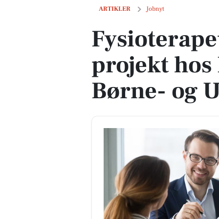
Fysioterapeut til innovativt projekt h
ARTIKLER
Jobnyt
Fysioterapeu
projekt hos
Børne- og U