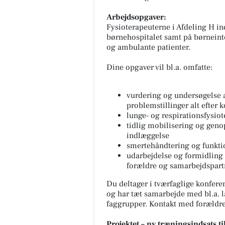
Arbejdsopgaver:
Fysioterapeuterne i Afdeling H ind
børnehospitalet samt på børneinte
og ambulante patienter.
Dine opgaver vil bl.a. omfatte:
vurdering og undersøgelse 
problemstillinger alt efter
lunge- og respirationsfysiot
tidlig mobilisering og gen
indlæggelse
smertehåndtering og funkt
udarbejdelse og formidling a
forældre og samarbejdspartn
Du deltager i tværfaglige konferen
og har tæt samarbejde med bl.a. l
faggrupper. Kontakt med forældre
Projektet – ny træningsindsats t