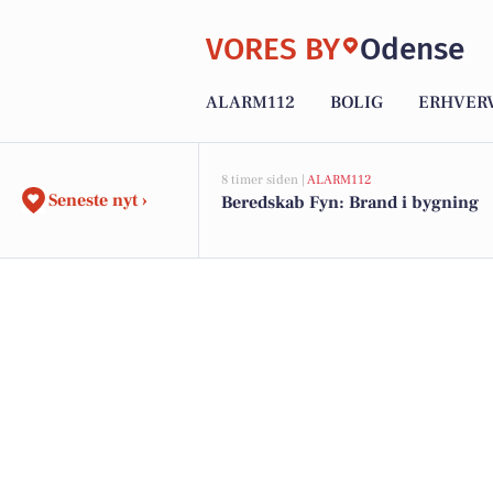
VORES BY
Odense
ALARM112
BOLIG
ERHVER
8 timer siden |
ALARM112
Seneste nyt ›
Beredskab Fyn: Brand i bygning