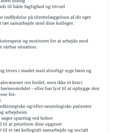
g åben dialog
ds til både faglighed og trivsel
r indflydelse på tilrettelæggelsen af dit eget
t tæt samarbejde med dine kolleger.
sioterapeut og motiveret for at arbejde med
n sårbar situation.
og trives i mødet med alvorligt syge børn og
talsvæsenet (en fordel, men ikke et krav)
 børneområdet – eller har lyst til at opbygge den
sse for:
i
ædkirurgiske og/eller neurologiske patienter
og arbejdsom
 søger sparring ved behov
d til at prioritere dine opgaver
vt til et tæt kollegialt samarbejde og socialt