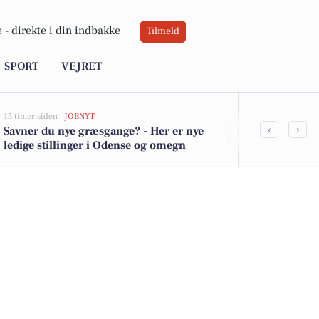
 -
direkte i din indbakke
Tilmeld
SPORT
VEJRET
15 timer siden |
JOBNYT
17 timer siden |
D
‹
›
Savner du nye græsgange? - Her er nye
Blomsterfest
ledige stillinger i Odense og omegn
Center