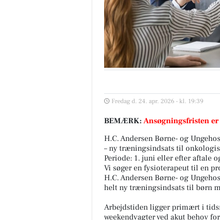
Fredag d. 24. apr. 2026 - kl. 19:39
BEMÆRK:
Ansøgningsfristen er
H.C. Andersen Børne- og Ungehospi
– ny træningsindsats til onkologi
Periode: 1. juni eller efter aftale
Vi søger en fysioterapeut til en p
H.C. Andersen Børne- og Ungehos
helt ny træningsindsats til børn
Arbejdstiden ligger primært i ti
weekendvagter ved akut behov for 