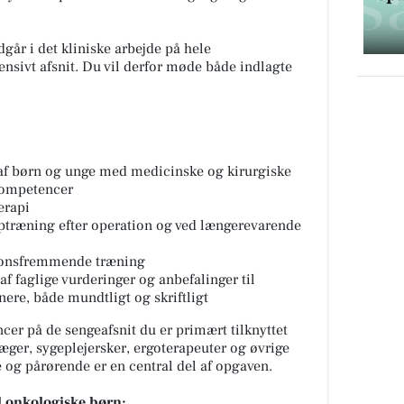
går i det kliniske arbejde på hele
nsivt afsnit. Du vil derfor møde både indlagte
af børn og unge med medicinske og kirurgiske
 kompetencer
erapi
optræning efter operation og ved længerevarende
ionsfremmende træning
f faglige vurderinger og anbefalinger til
ere, både mundtligt og skriftligt
cer på de sengeafsnit du er primært tilknyttet
æger, sygeplejersker, ergoterapeuter og øvrige
 og pårørende er en central del af opgaven.
il onkologiske børn: