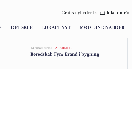
Gratis nyheder fra
dit
lokalområde
V
DET SKER
LOKALT NYT
MØD DINE NABOER
14 timer siden |
ALARM112
Beredskab Fyn: Brand i bygning