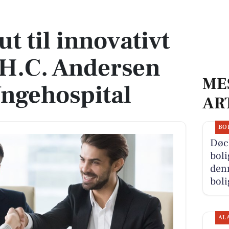
os H.C. Andersen Børne- og Ungehospital
t til innovativt
 H.C. Andersen
ME
ngehospital
AR
BO
Døc
boli
denn
boli
AL