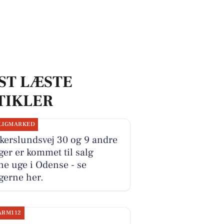
ST LÆSTE
TIKLER
LIGMARKED
kerslundsvej 30 og 9 andre
ger er kommet til salg
e uge i Odense - se
gerne her.
ARM112