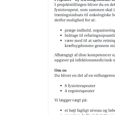
I projektstillingen bliver du en d
fysioterapeut, som sammen skal 
træningsindsats til onkologiske bø
derfor mulighed for at:
præge indhold, organisering
bidrage til erfaringsopsaml
være med til at sætte retni
kræftsygdomme gennem målr
Afhængigt af dine kompetencer og
opgaver på infektionsmedicinsk og
Om os
Du bliver en del af en velfungere
8 fysioterapeuter
4 ergoterapeuter
Vi lægger vægt på:
et højt fagligt niveau og l