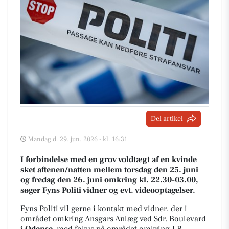
Del artikel
Mandag d. 29. jun. 2026 - kl. 16:31
I forbindelse med en grov voldtægt af en kvinde
sket aftenen/natten mellem torsdag den 25. juni
og fredag den 26. juni omkring kl. 22.30-03.00,
søger Fyns Politi vidner og evt. videooptagelser.
Fyns Politi vil gerne i kontakt med vidner, der i
området omkring Ansgars Anlæg ved Sdr. Boulevard
i
Odense
, med fokus på området omkring J.B.