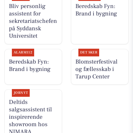
Bliv personlig
Beredskab Fyn:
assistent for
Brand i bygning
sekretariatschefen
på Syddansk
Universitet
ALARM112
DET SKER
Beredskab Fyn:
Blomsterfestival
Brand i bygning
og fællesskab i
Tarup Center
JOBNYT
Deltids
salgsassistent til
inspirerende
showroom hos
NIMARA