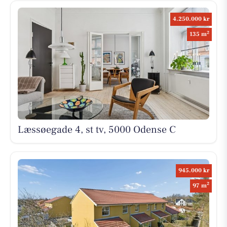
4.250.000 kr
2
135 m
Læssøegade 4, st tv, 5000 Odense C
945.000 kr
2
97 m