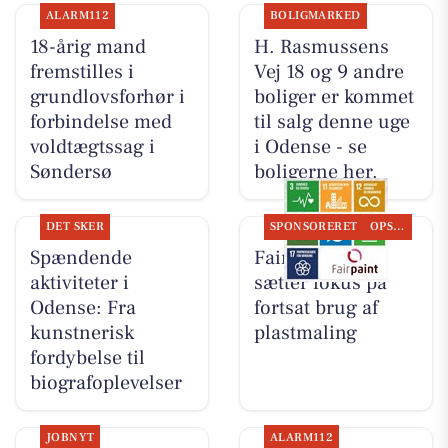
ALARM112
BOLIGMARKED
18-årig mand
H. Rasmussens
fremstilles i
Vej 18 og 9 andre
grundlovsforhør i
boliger er kommet
forbindelse med
til salg denne uge
voldtægtssag i
i Odense - se
Søndersø
boligerne her.
DET SKER
SPONSORERET
OPSLAGSTAVLEN
Spændende
Fairpaint ApS
aktiviteter i
sætter fokus på
Odense: Fra
fortsat brug af
kunstnerisk
plastmaling
fordybelse til
biografoplevelser
JOBNYT
ALARM112