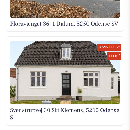
Floravænget 36, 1 Dalum, 5250 Odense SV
3.595.000 kr
2
171 m
Svenstrupvej 30 Skt Klemens, 5260 Odense
S