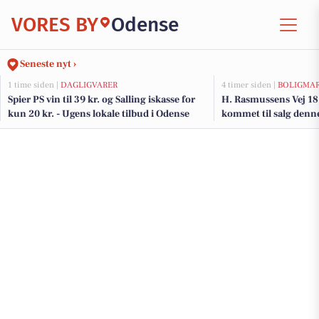
VORES BY
Odense
Seneste nyt ›
1 time siden |
DAGLIGVARER
4 timer siden |
BOLIGMA
Spier PS vin til 39 kr. og Salling iskasse for
H. Rasmussens Vej 18 
kun 20 kr. - Ugens lokale tilbud i Odense
kommet til salg denne
boligerne her.