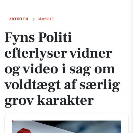
Fyns Politi efterlyser vidner og video i sag om voldtægt af særlig grov 
ARTIKLER
Alarm112
Fyns Politi
efterlyser vidner
og video i sag om
voldtægt af særlig
grov karakter