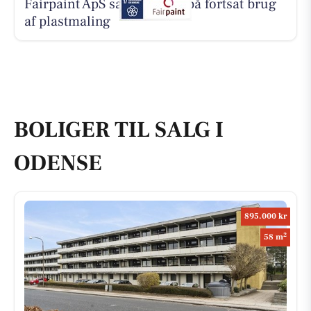
Fairpaint ApS sætter fokus på fortsat brug
af plastmaling
BOLIGER TIL SALG I
ODENSE
895.000 kr
2
58 m