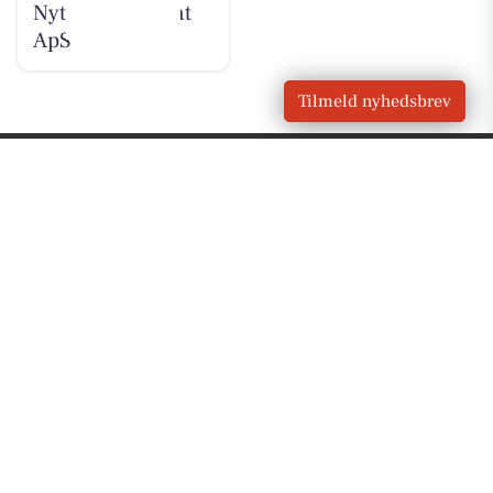
Nyt fra Fairpaint
ApS
Tilmeld nyhedsbrev
VORES BY
Odense
OM VORES DIGITAL
Om os
For annoncører
Vilkår og Privatlivspolitik