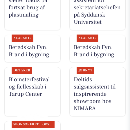
sætter fokus på
assistent for
fortsat brug af
sekretariatschefen
plastmaling
på Syddansk
Universitet
ALARM112
ALARM112
Beredskab Fyn:
Beredskab Fyn:
Brand i bygning
Brand i bygning
DET SKER
JOBNYT
Blomsterfestival
Deltids
og fællesskab i
salgsassistent til
Tarup Center
inspirerende
showroom hos
NIMARA
SPONSORERET
OPSLAGSTAVLEN