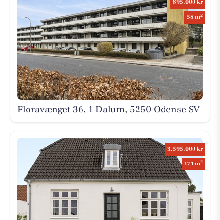
895.000 kr
2
58 m
Floravænget 36, 1 Dalum, 5250 Odense SV
3.595.000 kr
2
171 m