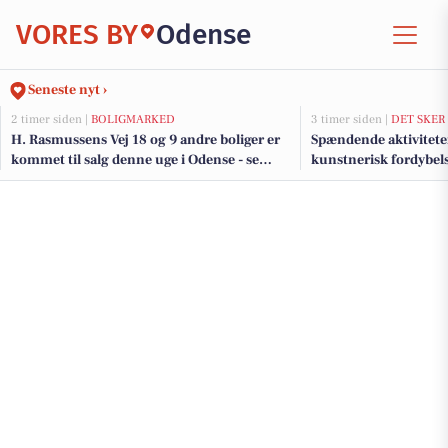
VORES BY
Odense
Seneste nyt ›
2 timer siden |
BOLIGMARKED
3 timer siden |
DET SKER
H. Rasmussens Vej 18 og 9 andre boliger er
Spændende aktiviteter
kommet til salg denne uge i Odense - se
kunstnerisk fordybelse
boligerne her.