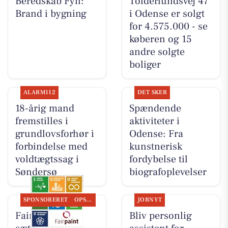
Beredskab Fyn:
Tolderlundsvej 47
Brand i bygning
i Odense er solgt
for 4.575.000 - se
køberen og 15
andre solgte
boliger
ALARM112
DET SKER
18-årig mand
Spændende
fremstilles i
aktiviteter i
grundlovsforhør i
Odense: Fra
forbindelse med
kunstnerisk
voldtægtssag i
fordybelse til
Søndersø
biografoplevelser
SPONSORERET
OPSLAGSTAVLEN
JOBNYT
Fairpaint ApS
Bliv personlig