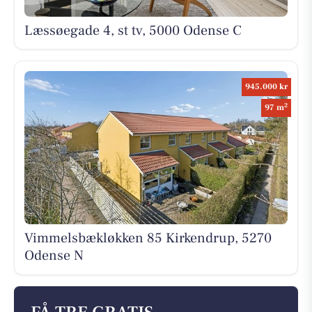
Læssøegade 4, st tv, 5000 Odense C
945.000 kr
2
97 m
Vimmelsbækløkken 85 Kirkendrup, 5270
Odense N