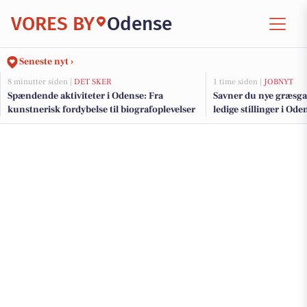
VORES BY
Odense
Seneste nyt ›
8 minutter siden |
DET SKER
1 time siden |
JOBNYT
Spændende aktiviteter i Odense: Fra
Savner du nye græsga
kunstnerisk fordybelse til biografoplevelser
ledige stillinger i O