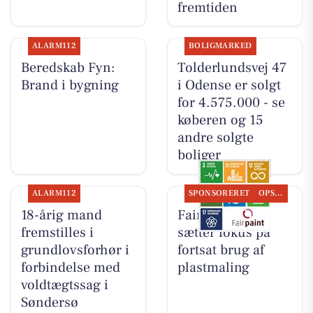
fremtiden
ALARM112
BOLIGMARKED
Beredskab Fyn:
Tolderlundsvej 47
Brand i bygning
i Odense er solgt
for 4.575.000 - se
køberen og 15
andre solgte
boliger
ALARM112
SPONSORERET
OPSLAGSTAVLEN
18-årig mand
Fairpaint ApS
fremstilles i
sætter fokus på
grundlovsforhør i
fortsat brug af
forbindelse med
plastmaling
voldtægtssag i
Søndersø