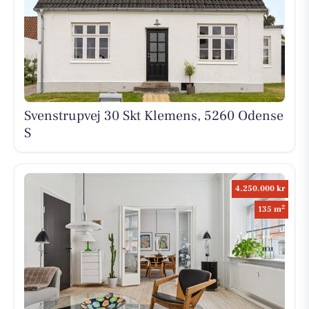
Svenstrupvej 30 Skt Klemens, 5260 Odense
S
4.250.000 kr
2
135 m