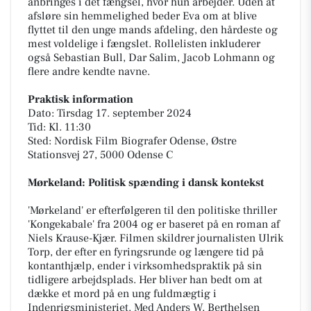
anbringes i det fængsel, hvor hun arbejder. Uden at
afsløre sin hemmelighed beder Eva om at blive
flyttet til den unge mands afdeling, den hårdeste og
mest voldelige i fængslet. Rollelisten inkluderer
også Sebastian Bull, Dar Salim, Jacob Lohmann og
flere andre kendte navne.
Praktisk information
Dato: Tirsdag 17. september 2024
Tid: Kl. 11:30
Sted: Nordisk Film Biografer Odense, Østre
Stationsvej 27, 5000 Odense C
Mørkeland: Politisk spænding i dansk kontekst
'Mørkeland' er efterfølgeren til den politiske thriller
'Kongekabale' fra 2004 og er baseret på en roman af
Niels Krause-Kjær. Filmen skildrer journalisten Ulrik
Torp, der efter en fyringsrunde og længere tid på
kontanthjælp, ender i virksomhedspraktik på sin
tidligere arbejdsplads. Her bliver han bedt om at
dække et mord på en ung fuldmægtig i
Indenrigsministeriet. Med Anders W. Berthelsen