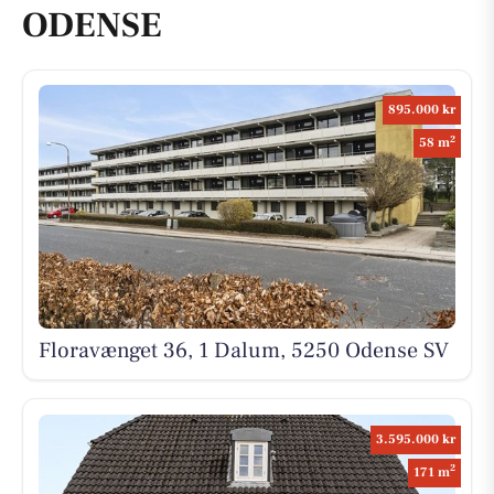
ODENSE
895.000 kr
2
58 m
Floravænget 36, 1 Dalum, 5250 Odense SV
3.595.000 kr
2
171 m