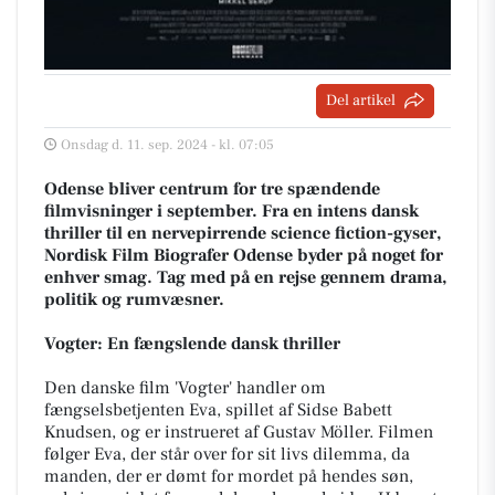
Del artikel
Onsdag d. 11. sep. 2024 - kl. 07:05
Odense bliver centrum for tre spændende
filmvisninger i september. Fra en intens dansk
thriller til en nervepirrende science fiction-gyser,
Nordisk Film Biografer Odense byder på noget for
enhver smag. Tag med på en rejse gennem drama,
politik og rumvæsner.
Vogter: En fængslende dansk thriller
Den danske film 'Vogter' handler om
fængselsbetjenten Eva, spillet af Sidse Babett
Knudsen, og er instrueret af Gustav Möller. Filmen
følger Eva, der står over for sit livs dilemma, da
manden, der er dømt for mordet på hendes søn,