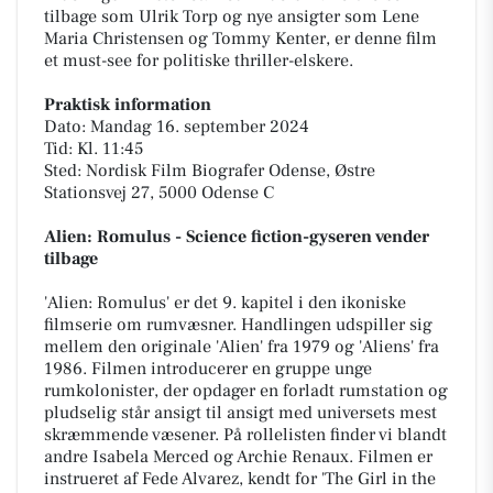
tilbage som Ulrik Torp og nye ansigter som Lene
Maria Christensen og Tommy Kenter, er denne film
et must-see for politiske thriller-elskere.
Praktisk information
Dato: Mandag 16. september 2024
Tid: Kl. 11:45
Sted: Nordisk Film Biografer Odense, Østre
Stationsvej 27, 5000 Odense C
Alien: Romulus - Science fiction-gyseren vender
tilbage
'Alien: Romulus' er det 9. kapitel i den ikoniske
filmserie om rumvæsner. Handlingen udspiller sig
mellem den originale 'Alien' fra 1979 og 'Aliens' fra
1986. Filmen introducerer en gruppe unge
rumkolonister, der opdager en forladt rumstation og
pludselig står ansigt til ansigt med universets mest
skræmmende væsener. På rollelisten finder vi blandt
andre Isabela Merced og Archie Renaux. Filmen er
instrueret af Fede Alvarez, kendt for 'The Girl in the