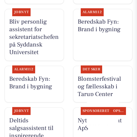
JOBNYT
ALARM112
Bliv personlig
Beredskab Fyn:
assistent for
Brand i bygning
sekretariatschefen
på Syddansk
Universitet
ALARM112
DET SKER
Beredskab Fyn:
Blomsterfestival
Brand i bygning
og fællesskab i
Tarup Center
JOBNYT
SPONSORERET
OPSLAGSTAVLEN
Deltids
Nyt fra Fairpaint
salgsassistent til
ApS
inspirerende