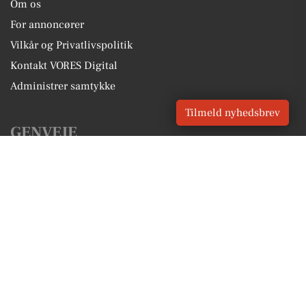
Om os
For annoncører
Vilkår og Privatlivspolitik
Kontakt VORES Digital
Administrer samtykke
Tilmeld nyhedsbrev
GENVEJE
Seneste nyt fra Odense
Vores lokale erhverv
Kalenderen for Odense
Fakta om Odense
Erhvervsartikler
Odense Kommune
Få en gratis salgsvurdering