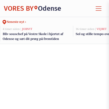
VORES BY
Odense
Seneste nyt ›
4 timer siden |
JOBNYT
16 timer siden |
VEJRET
Bliv souschef på Vestre Skole i hjertet af
Sol og stille tempo ov
Odense og sæt dit præg på fremtiden