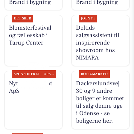
Brand i bygning
Brand i bygning
DET SKER
JOBNYT
Blomsterfestival
Deltids
og fællesskab i
salgsassistent til
Tarup Center
inspirerende
showroom hos
NIMARA
SPONSORERET
OPSLAGSTAVLEN
BOLIGMARKED
Nyt fra Fairpaint
Døckerslundsvej
ApS
30 og 9 andre
boliger er kommet
til salg denne uge
i Odense - se
boligerne her.