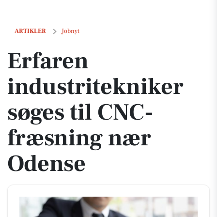
Erfaren industritekniker søges til CNC-fræsning nær Odense
ARTIKLER
Jobnyt
Erfaren
industritekniker
søges til CNC-
fræsning nær
Odense