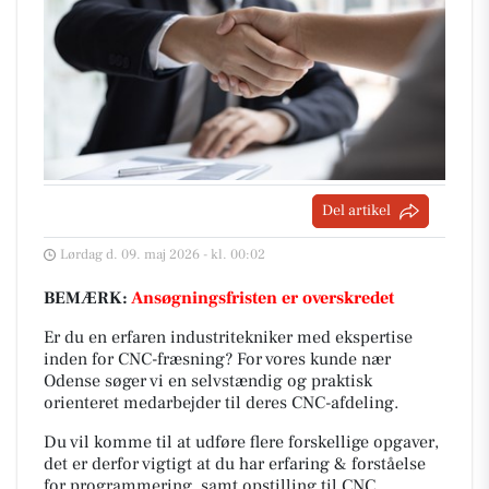
Del artikel
Lørdag d. 09. maj 2026 - kl. 00:02
BEMÆRK:
Ansøgningsfristen er overskredet
Er du en erfaren industritekniker med ekspertise
inden for CNC-fræsning? For vores kunde nær
Odense søger vi en selvstændig og praktisk
orienteret medarbejder til deres CNC-afdeling.
Du vil komme til at udføre flere forskellige opgaver,
det er derfor vigtigt at du har erfaring & forståelse
for programmering, samt opstilling til CNC