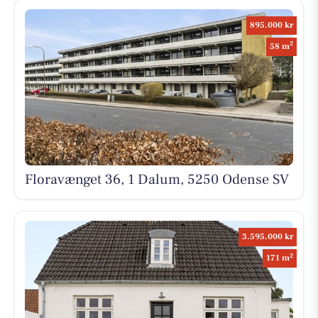
895.000 kr
2
58 m
Floravænget 36, 1 Dalum, 5250 Odense SV
3.595.000 kr
2
171 m