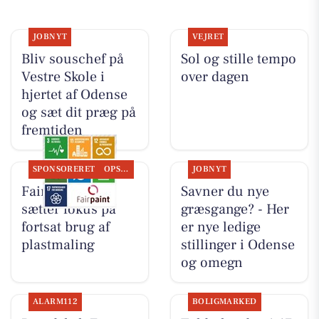
JOBNYT
VEJRET
Bliv souschef på
Sol og stille tempo
Vestre Skole i
over dagen
hjertet af Odense
og sæt dit præg på
fremtiden
SPONSORERET
OPSLAGSTAVLEN
JOBNYT
Fairpaint ApS
Savner du nye
sætter fokus på
græsgange? - Her
fortsat brug af
er nye ledige
plastmaling
stillinger i Odense
og omegn
ALARM112
BOLIGMARKED