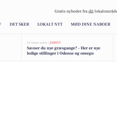
Gratis nyheder fra
dit
lokalområde
V
DET SKER
LOKALT NYT
MØD DINE NABOER
23 timer siden |
JOBNYT
Savner du nye græsgange? - Her er nye
ledige stillinger i Odense og omegn