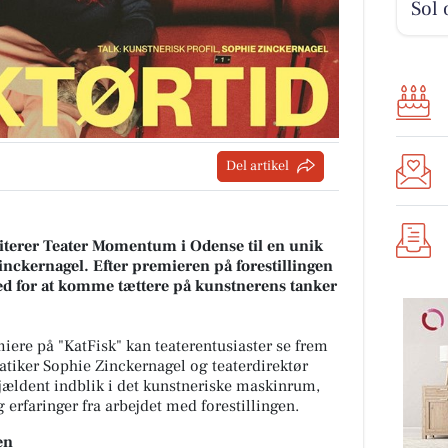
Sol 
Del artikel
iterer Teater Momentum i Odense til en unik
nckernagel. Efter premieren på forestillingen
ed for at komme tættere på kunstnerens tanker
ere på "KatFisk" kan teaterentusiaster se frem
atiker Sophie Zinckernagel og teaterdirektør
jældent indblik i det kunstneriske maskinrum,
g erfaringer fra arbejdet med forestillingen.
en