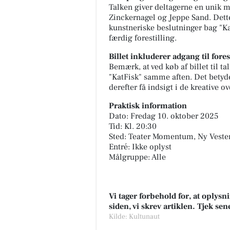
Talken giver deltagerne en unik mu
Zinckernagel og Jeppe Sand. Dette
kunstneriske beslutninger bag "Ka
færdig forestilling.
Billet inkluderer adgang til fores
Bemærk, at ved køb af billet til t
"KatFisk" samme aften. Det betyder
derefter få indsigt i de kreative o
Praktisk information
Dato: Fredag 10. oktober 2025
Tid: Kl. 20:30
Sted: Teater Momentum, Ny Veste
Entré: Ikke oplyst
Målgruppe: Alle
Vi tager forbehold for, at oply
siden, vi skrev artiklen. Tjek se
Kilde: Kultunaut