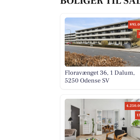
BOLIGER TIL SA
895.0
Floravænget 36, 1 Dalum,
5250 Odense SV
4.250.0
1