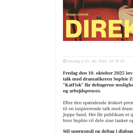
Onsdag d. 01. okt. 2025 - kl. 07:05
Fredag den 10. oktober 2025 inv
talk med dramatikeren Sophie Zi
"KatFisk" får deltagerne muligh
og arbejdsproces.
Efter den spændende årskort-premi
til en inspirerende talk med dram
Jeppe Sand. Her får publikum et s
hvor Sophie vil dele sine tanker o
Stil spørgsmål og deltag i dialog