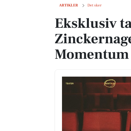
Eksklusiv talk med Sophie Zinckerna
ARTIKLER
Det sker
Eksklusiv t
Zinckernage
Momentum