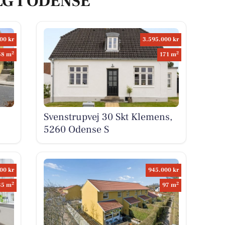
LG I ODENSE
00 kr
3.595.000 kr
2
2
58 m
171 m
Svenstrupvej 30 Skt Klemens,
5260 Odense S
00 kr
945.000 kr
2
2
35 m
97 m