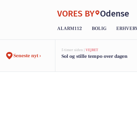
VORES BY
Odense
ALARM112
BOLIG
ERHVER
5 timer siden |
VEJRET
Seneste nyt ›
Sol og stille tempo over dagen