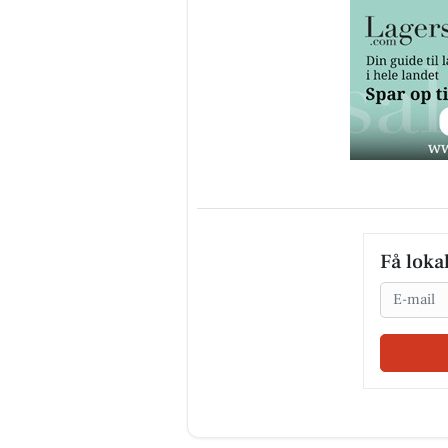
Få loka
Email