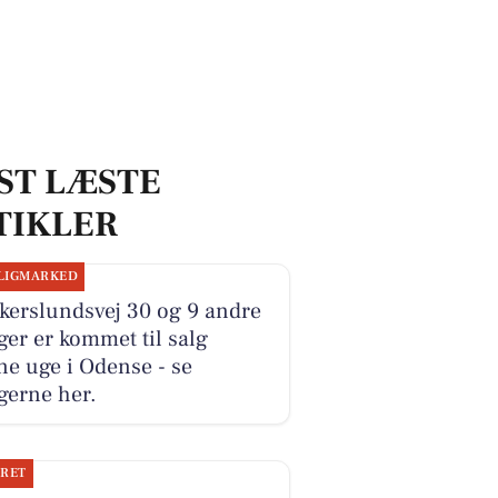
ST LÆSTE
TIKLER
LIGMARKED
kerslundsvej 30 og 9 andre
ger er kommet til salg
e uge i Odense - se
gerne her.
JRET