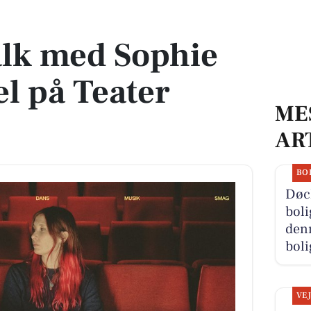
gel på Teater Momentum
alk med Sophie
l på Teater
ME
AR
BO
Døc
boli
denn
boli
VE