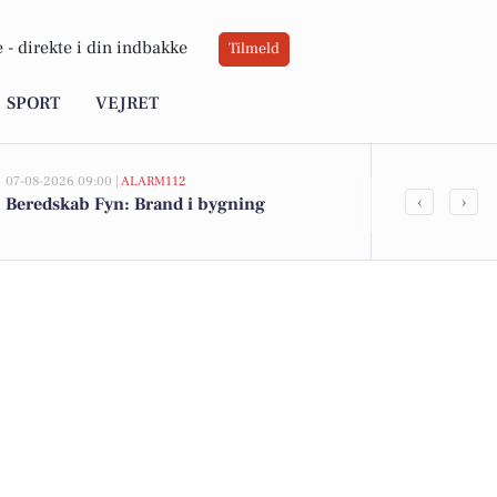
 -
direkte i din indbakke
Tilmeld
SPORT
VEJRET
07-08-2026 09:00 |
ALARM112
07-08-2026 08:37
‹
›
Beredskab Fyn: Brand i bygning
Bliv personli
sekretariats