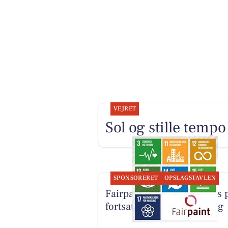
VEJRET
Sol og stille temp
SPONSORERET
OPSLAGSTAVLEN
Fairpaint ApS sætter fokus 
fortsat brug af plastmaling