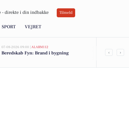
 -
direkte i din indbakke
Tilmeld
SPORT
VEJRET
07-08-2026 09:00 |
ALARM112
07-08-2026 08:37
‹
›
Beredskab Fyn: Brand i bygning
Bliv personli
sekretariats