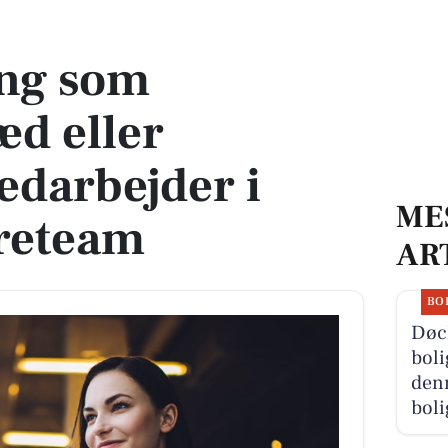
er studentermedarbejder i Odenses høreteam
ing som
d eller
darbejder i
ME
reteam
AR
BO
Døc
boli
denn
boli