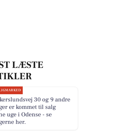
ST LÆSTE
TIKLER
LIGMARKED
kerslundsvej 30 og 9 andre
ger er kommet til salg
e uge i Odense - se
gerne her.