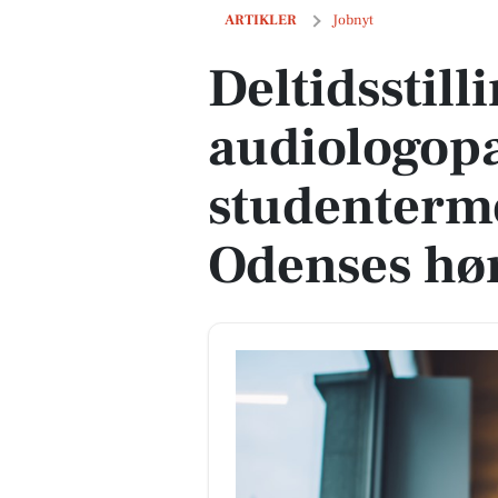
Deltidsstilling som audiologopæd ell
ARTIKLER
Jobnyt
Deltidsstill
audiologopæ
studenterme
Odenses hø