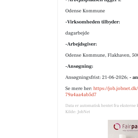
Odense Kommune
-Virksomheden tilbyder:
dagarbejde
-Arbejdsgiver:
Odense Kommune, Flakhaven, 50
-Ansøgning:
Ansøgningsfrist: 21-06-2026;
- a
Se mere her:
https://job.jobnet.d
79a4aa4ab5d7
Data er automatisk hentet fra eksterne 
Kilde: JobNet