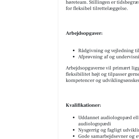
høreteam. Stillingen er tidsbegr
for fleksibel tilrettelæggelse.
Arbejdsopgaver:
Rådgivning og vejledning ti
Afprøvning af og undervisn
Arbejdsopgaverne vil primært lig
fleksibilitet højt og tilpasser ge
kompetencer og udviklingsønsker
Kvalifikationer:
Uddannet audiologopæd ell
audiologopædi
Nysgerrig og fagligt udvikli
Gode samarbejdsevner og ev