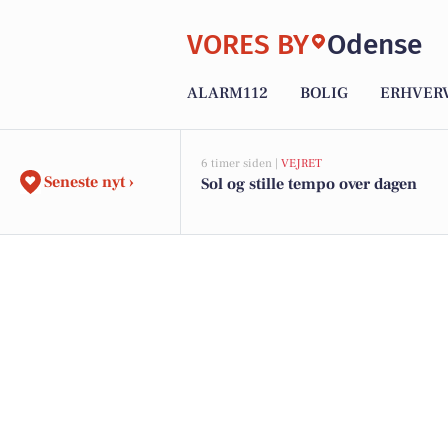
VORES BY
Odense
ALARM112
BOLIG
ERHVER
6 timer siden |
VEJRET
Seneste nyt ›
Sol og stille tempo over dagen