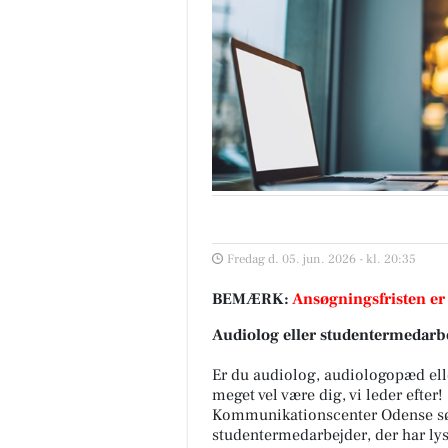
Fredag d. 05. jun. 2026 - kl. 20:35
BEMÆRK:
Ansøgningsfristen er
Audiolog eller studentermedarb
Er du audiolog, audiologopæd ell
meget vel være dig, vi leder efter!
Kommunikationscenter Odense sø
studentermedarbejder, der har lyst 