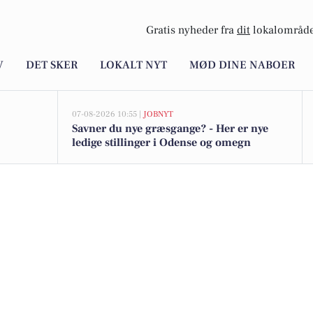
Gratis nyheder fra
dit
lokalområde
V
DET SKER
LOKALT NYT
MØD DINE NABOER
07-08-2026 10:55 |
JOBNYT
Savner du nye græsgange? - Her er nye
ledige stillinger i Odense og omegn