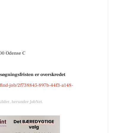
00 Odense C
nsøgningsfristen er overskredet
k/find-job/2f738845-897b-44f3-a148-
kilder, herunder JobNet.