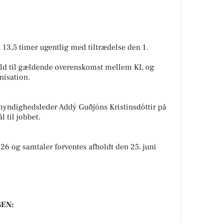
 13,5 timer ugentlig med tiltrædelse den 1.
hold til gældende overenskomst mellem KL og
nisation.
myndighedsleder Addý Guðjóns Kristinsdóttir på
 til jobbet.
026 og samtaler forventes afholdt den 25. juni
EN: