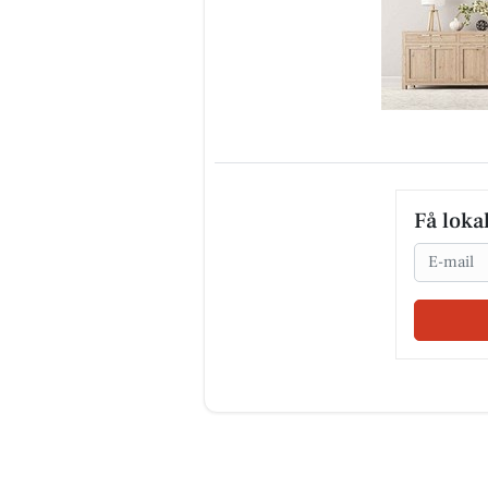
Få loka
Email