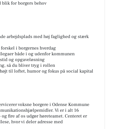
 blik for borgers behov
e arbejdsplads med høj faglighed og stærk
 forskel i borgernes hverdag
llegaer både i og udenfor kommunen
dstid og opgaveløsning
, så du bliver tryg i rollen
øjt til loftet, humor og fokus på social kapital
rvicerer voksne borgere i Odense Kommune
unikationshjælpemidler. Vi er i alt 16
 og fire af os udgør høreteamet. Centeret er
llese, hvor vi deler adresse med