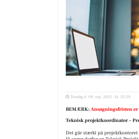
Tirsdag d. 09. sep. 2025 - kl. 22:59
BEMÆRK:
Ansøgningsfristen er
Teknisk projektkoordinator – Pr
Det går stærkt på projektkontoret
Vi søger derfor en Teknisk Projek