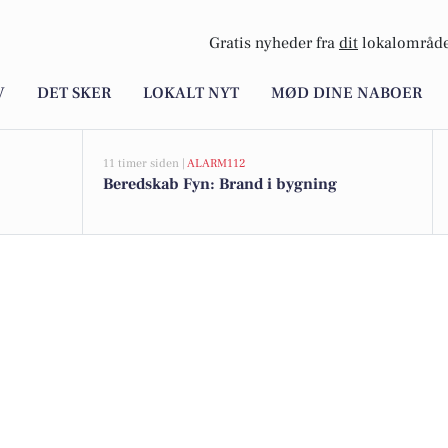
Gratis nyheder fra
dit
lokalområde
V
DET SKER
LOKALT NYT
MØD DINE NABOER
11 timer siden |
ALARM112
Beredskab Fyn: Brand i bygning