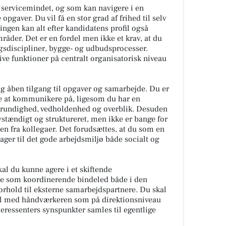
er servicemindet, og som kan navigere i en
gaver. Du vil få en stor grad af frihed til selv
lingen kan alt efter kandidatens profil også
råder. Det er en fordel men ikke et krav, at du
ngsdiscipliner, bygge- og udbudsprocesser.
ive funktioner på centralt organisatorisk niveau
 og åben tilgang til opgaver og samarbejde. Du er
e at kommunikere på, ligesom du har en
 grundighed, vedholdenhed og overblik. Desuden
lvstændigt og struktureret, men ikke er bange for
en fra kollegaer. Det forudsættes, at du som en
rager til det gode arbejdsmiljø både socialt og
al du kunne agere i et skiftende
e som koordinerende bindeled både i den
orhold til eksterne samarbejdspartnere. Du skal
l med håndværkeren som på direktionsniveau
nteressenters synspunkter samles til egentlige