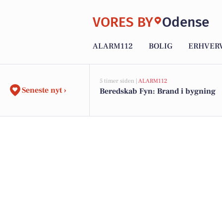
VORES BY
Odense
ALARM112
BOLIG
ERHVER
5 timer siden |
ALARM112
Seneste nyt ›
Beredskab Fyn: Brand i bygning