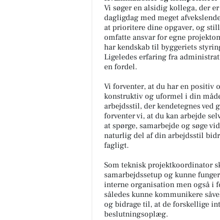
Vi søger en alsidig kollega, der 
dagligdag med meget afvekslende op
at prioritere dine opgaver, og stil
omfatte ansvar for egne projektom
har kendskab til byggeriets styri
Ligeledes erfaring fra administrat
en fordel.
Vi forventer, at du har en positiv
konstruktiv og uformel i din måd
arbejdsstil, der kendetegnes ved
forventer vi, at du kan arbejde se
at spørge, samarbejde og søge vid
naturlig del af din arbejdsstil bid
fagligt.
Som teknisk projektkoordinator sk
samarbejdssetup og kunne funger
interne organisation men også i f
således kunne kommunikere såve
og bidrage til, at de forskellige i
beslutningsoplæg.