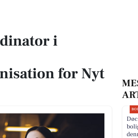
amisk projektorganisation for Nyt OUH
dinator i
nisation for Nyt
ME
AR
BO
Døc
boli
denn