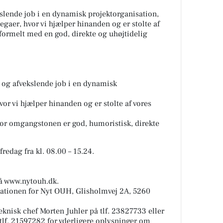
slende job i en dynamisk projektorganisation,
egaer, hvor vi hjælper hinanden og er stolte af
uformelt med en god, direkte og uhøjtidelig
 og afvekslende job i en dynamisk
vor vi hjælper hinanden og er stolte af vores
vor omgangstonen er god, humoristisk, direkte
redag fra kl. 08.00 – 15.24.
 www.nytouh.dk.
sationen for Nyt OUH, Glisholmvej 2A, 5260
eknisk chef Morten Juhler på tlf. 23827733 eller
tlf. 21597282 for yderligere oplysninger om