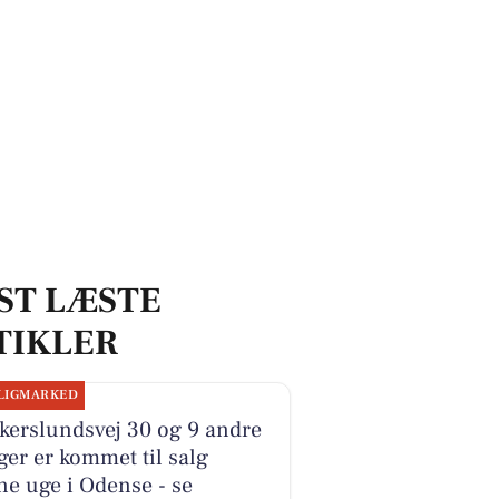
ST LÆSTE
TIKLER
LIGMARKED
kerslundsvej 30 og 9 andre
ger er kommet til salg
e uge i Odense - se