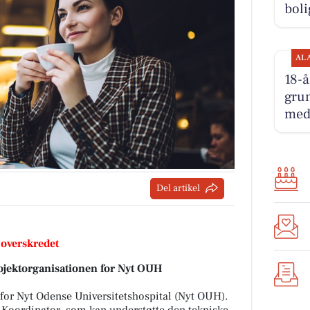
boli
AL
18-å
grun
med
Del artikel
 overskredet
ojektorganisationen for Nyt OUH
 for Nyt Odense Universitetshospital (Nyt OUH).
t Koordinator, som kan understøtte den tekniske