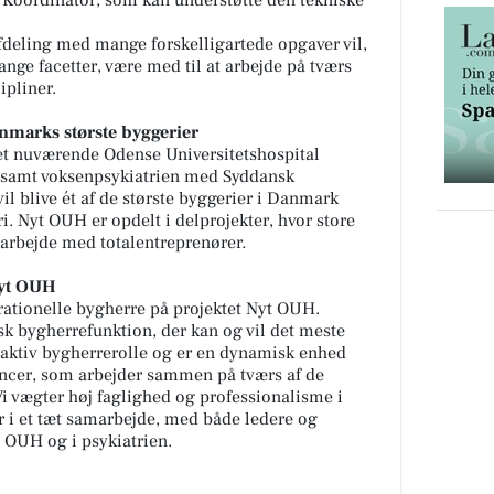
afdeling med mange forskelligartede opgaver vil,
mange facetter, være med til at arbejde på tværs
ipliner.
nmarks største byggerier
et nuværende Odense Universitetshospital
 samt voksenpsykiatrien med Syddansk
il blive ét af de største byggerier i Danmark
. Nyt OUH er opdelt i delprojekter, hvor store
marbejde med totalentreprenører.
Nyt OUH
rationelle bygherre på projektet Nyt OUH.
sk bygherrefunktion, der kan og vil det meste
es aktiv bygherrerolle og er en dynamisk enhed
cer, som arbejder sammen på tværs af de
Vi vægter høj faglighed og professionalisme i
er i et tæt samarbejde, med både ledere og
 OUH og i psykiatrien.