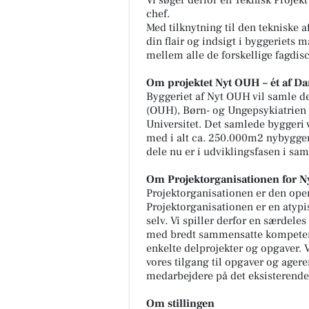
chef.
Med tilknytning til den tekniske 
din flair og indsigt i byggeriets 
mellem alle de forskellige fagdisc
Om projektet Nyt OUH – ét af Da
Byggeriet af Nyt OUH vil samle d
(OUH), Børn- og Ungepsykiatrien
Universitet. Det samlede byggeri v
med i alt ca. 250.000m2 nybyggeri
dele nu er i udviklingsfasen i sa
Om Projektorganisationen for 
Projektorganisationen er den ope
Projektorganisationen er en atypi
selv. Vi spiller derfor en særdel
med bredt sammensatte kompeten
enkelte delprojekter og opgaver. 
vores tilgang til opgaver og ager
medarbejdere på det eksisterende
Om stillingen