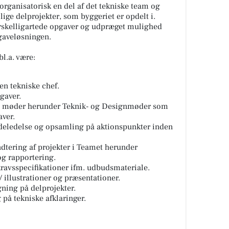
 organisatorisk en del af det tekniske team og
llige delprojekter, som byggeriet er opdelt i.
orskelligartede opgaver og udpræget mulighed
pgaveløsningen.
l.a. være:
en tekniske chef.
gaver.
fs møder herunder Teknik- og Designmøder som
aver.
eledelse og opsamling på aktionspunkter inden
ndtering af projekter i Teamet herunder
og rapportering.
kravsspecifikationer ifm. udbudsmateriale.
 illustrationer og præsentationer.
ning på delprojekter.
på tekniske afklaringer.