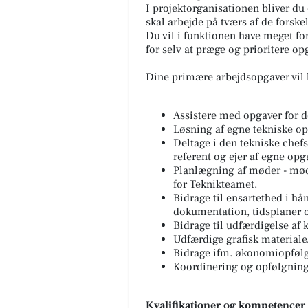
I projektorganisationen bliver du
skal arbejde på tværs af de forske
Du vil i funktionen have meget f
for selv at præge og prioritere o
Dine primære arbejdsopgaver vil b
Assistere med opgaver for d
Løsning af egne tekniske op
Deltage i den tekniske che
referent og ejer af egne opg
Planlægning af møder - mød
for Teknikteamet.
Bidrage til ensartethed i hå
dokumentation, tidsplaner 
Bidrage til udfærdigelse af 
Udfærdige grafisk materiale/
Bidrage ifm. økonomiopfølg
Koordinering og opfølgning 
Kvalifikationer og kompetencer