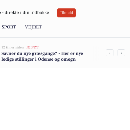
 -
direkte i din indbakke
Tilmeld
SPORT
VEJRET
12 timer siden |
JOBNYT
14 timer siden |
D
‹
›
Savner du nye græsgange? - Her er nye
Blomsterfest
ledige stillinger i Odense og omegn
Center