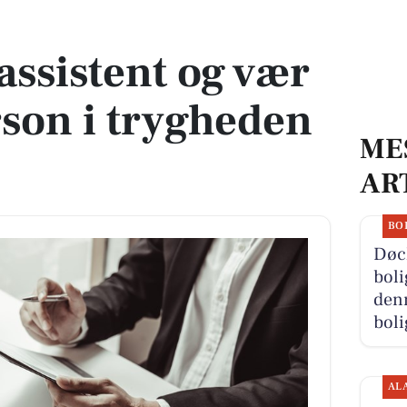
person i trygheden på OUH
assistent og vær
son i trygheden
ME
AR
BO
Døc
boli
denn
boli
AL