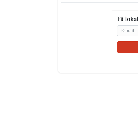
Få loka
Email