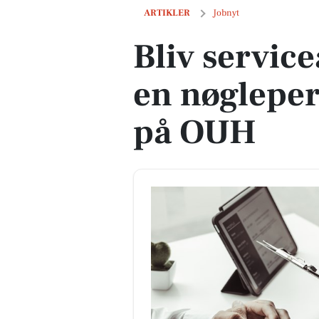
Bliv serviceassistent og vær en nøgle
ARTIKLER
Jobnyt
Bliv service
en nøgleper
på OUH