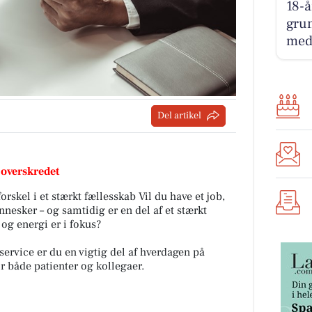
18-å
grun
med
Del artikel
 overskredet
orskel i et stærkt fællesskab Vil du have et job,
nnesker – og samtidig er en del af et stærkt
og energi er i fokus?
rvice er du en vigtig del af hverdagen på
or både patienter og kollegaer.