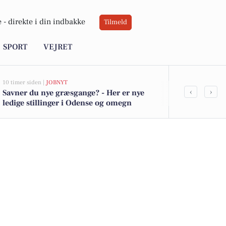
 -
direkte i din indbakke
Tilmeld
SPORT
VEJRET
10 timer siden |
JOBNYT
11 timer siden |
D
‹
›
Savner du nye græsgange? - Her er nye
Blomsterfest
ledige stillinger i Odense og omegn
Center