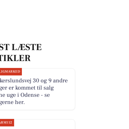
ST LÆSTE
TIKLER
LIGMARKED
kerslundsvej 30 og 9 andre
ger er kommet til salg
e uge i Odense - se
gerne her.
ARM112