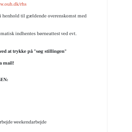
w.ouh.dk/rhs
 i henhold til gældende overenskomst med
matisk indhentes børneattest ved evt.
ved at trykke på "søg stillingen"
a mail!
EN:
rbejde weekendarbejde