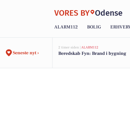
VORES BY
Odense
ALARM112
BOLIG
ERHVER
2 timer siden |
ALARM112
Seneste nyt ›
Beredskab Fyn: Brand i bygning