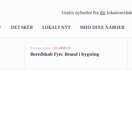
Gratis nyheder fra
dit
lokalområde
V
DET SKER
LOKALT NYT
MØD DINE NABOER
8 timer siden |
ALARM112
Beredskab Fyn: Brand i bygning