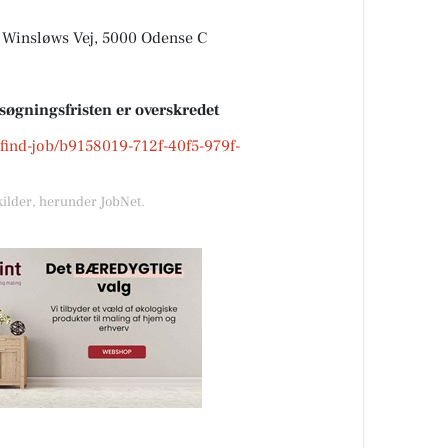
. Winsløws Vej, 5000 Odense C
nsøgningsfristen er overskredet
k/find-job/b9158019-712f-40f5-979f-
kilder, herunder JobNet.