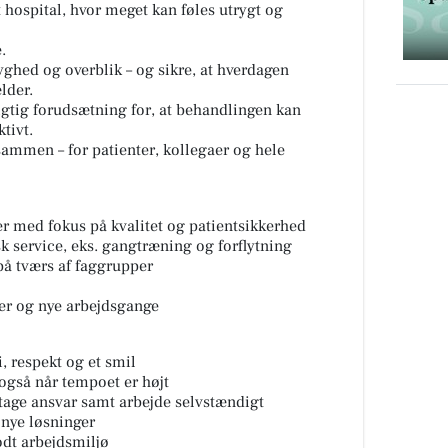
 hospital, hvor meget kan føles utrygt og
.
ryghed og overblik – og sikre, at hverdagen
lder.
vigtig forudsætning for, at behandlingen kan
tivt.
sammen – for patienter, kollegaer og hele
r med fokus på kvalitet og patientsikkerhed
k service, eks. gangtræning og forflytning
å tværs af faggrupper
ger og nye arbejdsgange
 respekt og et smil
 også når tempoet er højt
 tage ansvar samt arbejde selvstændigt
 nye løsninger
godt arbejdsmiljø