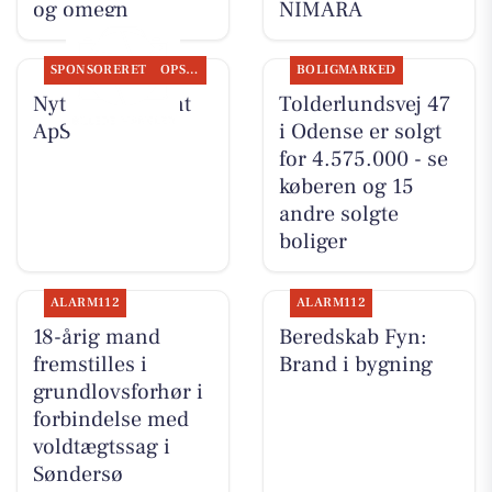
og omegn
NIMARA
SPONSORERET
OPSLAGSTAVLEN
BOLIGMARKED
Nyt fra Fairpaint
Tolderlundsvej 47
ApS
i Odense er solgt
for 4.575.000 - se
køberen og 15
andre solgte
boliger
ALARM112
ALARM112
18-årig mand
Beredskab Fyn:
fremstilles i
Brand i bygning
grundlovsforhør i
forbindelse med
voldtægtssag i
Søndersø