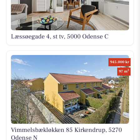
Læssøegade 4, st tv, 5000 Odense C
945.000 kr
2
97 m
Vimmelsbækløkken 85 Kirkendrup, 5270
Odense N