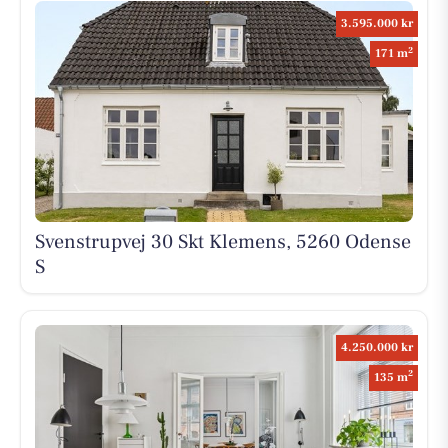
3.595.000 kr
2
171 m
Svenstrupvej 30 Skt Klemens, 5260 Odense
S
4.250.000 kr
2
135 m