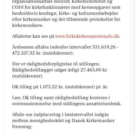
organisationsaftale mellem Kirkeministeriet og
CO10 for kirkefunktionærer med kerneopgaver som
henholdsvis kordegn, kirke- og kulturmedarbejder
eller kirkemusiker og det tilhørende protokollat for
kirkemusikere.
Aftalerne kan ses på
www.folkekirkenspersonale.dk
.
Årslønnen aftales indenfor intervallet 331.619,26 -
472.557,32 kr. (nutidskroner).
Der er rådighedsforpligtelse til stillingen.
Rådighedstillægget udgør årligt 27.465,00 kr.
(nutidskroner).
OK tillæg på 1.075,32 kr. (nutidskroner) pr. år.
Løn, OK tillæg samt rådighedstillæg kvoteres i
overensstemmelse med stillingens ansættelsesbrøk.
Aftale om indplacering i lønintervallet indgås
mellem menighedsrådet og Dansk Kirkemusiker
Forening.