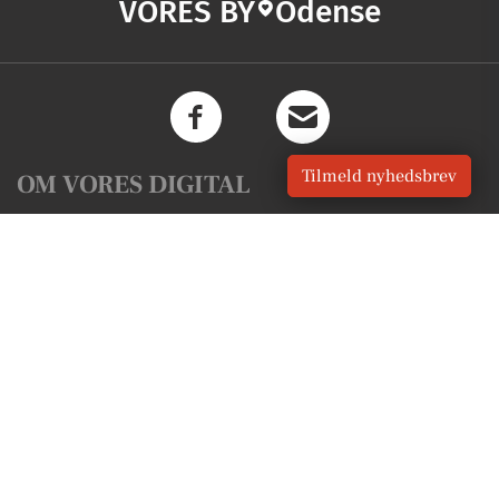
VORES BY
Odense
Tilmeld nyhedsbrev
OM VORES DIGITAL
Om os
For annoncører
Vilkår og Privatlivspolitik
Kontakt VORES Digital
Administrer samtykke
GENVEJE