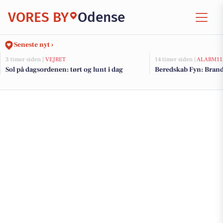
VORES BY
Odense
Seneste nyt ›
3 timer siden |
VEJRET
14 timer siden |
ALARM11
Sol på dagsordenen: tørt og lunt i dag
Beredskab Fyn: Brand