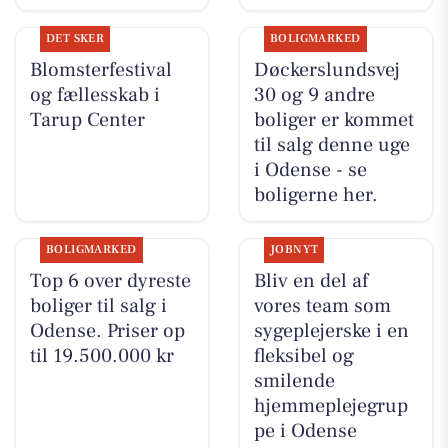
DET SKER
BOLIGMARKED
Blomsterfestival
Døckerslundsvej
og fællesskab i
30 og 9 andre
Tarup Center
boliger er kommet
til salg denne uge
i Odense - se
boligerne her.
BOLIGMARKED
JOBNYT
Top 6 over dyreste
Bliv en del af
boliger til salg i
vores team som
Odense. Priser op
sygeplejerske i en
til 19.500.000 kr
fleksibel og
smilende
hjemmeplejegrup
pe i Odense