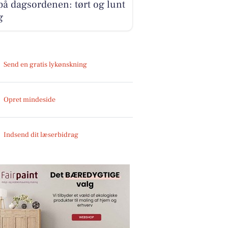
på dagsordenen: tørt og lunt
g
Send en gratis lykønskning
Opret mindeside
Indsend dit læserbidrag