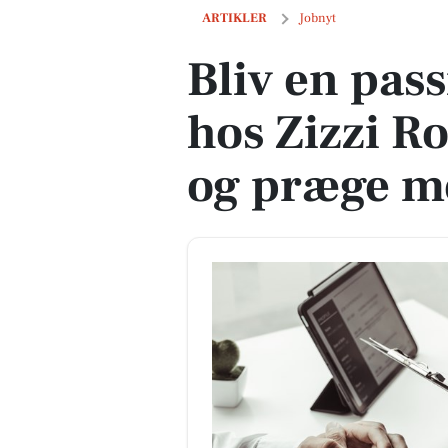
Bliv en passioneret sælger hos Zizzi 
ARTIKLER
Jobnyt
Bliv en pas
hos Zizzi R
og præge m