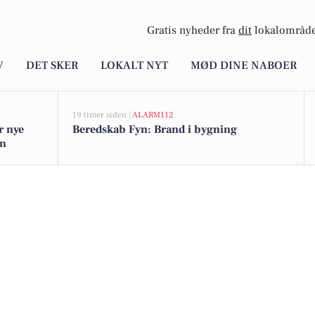
Gratis nyheder fra
dit
lokalområde
V
DET SKER
LOKALT NYT
MØD DINE NABOER
19 timer siden |
ALARM112
r nye
Beredskab Fyn: Brand i bygning
gn