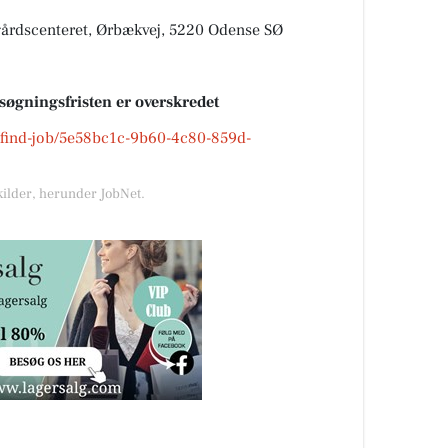
gårdscenteret, Ørbækvej, 5220 Odense SØ
nsøgningsfristen er overskredet
k/find-job/5e58bc1c-9b60-4c80-859d-
kilder, herunder JobNet.