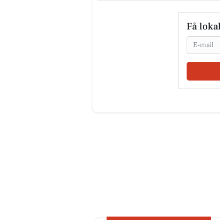
Få loka
Email