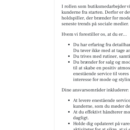
I rollen som butiksmedarbejder v
kunderne fra starten. Derfor er de
holdspiller, der brænder for mode
seneste trends på sociale medier.
Hvem vi forestiller os, at du er…
Du har erfaring fra detailha
Du tøver ikke med at tage an
Du trives med rutiner, samti
Du brænder for salg og mod
til at skabe en positiv atmosf
enestående service til vores
interesse for mode og stylin
Dine ansvarsområder inkluderer:
At levere enestående service
kunderne, som du møder d
At du effektivt håndterer m
dagligt.
Holde dig opdateret på var
aktiviteter for at sikre, at 