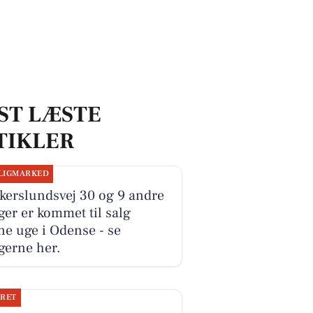
ST LÆSTE
TIKLER
LIGMARKED
kerslundsvej 30 og 9 andre
ger er kommet til salg
e uge i Odense - se
gerne her.
JRET