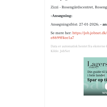
Zizzi - Rosengårdscentret, Rosen
-Ansøgning:
Ansøgningsfrist: 27-01-2026;
- a
Se mere her:
https://job.jobnet.d
e8699f4ee1a7
Data er automatisk hentet fra eksterne 
Kilde: JobNet