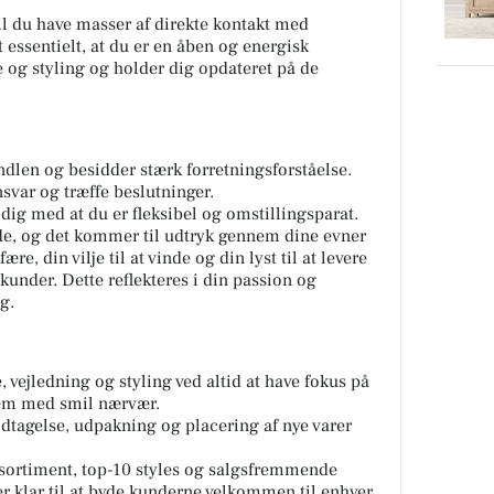
il du have masser af direkte kontakt med
t essentielt, at du er en åben og energisk
 og styling og holder dig opdateret på de
ndlen og besidder stærk forretningsforståelse.
svar og træffe beslutninger.
dig med at du er fleksibel og omstillingsparat.
e, og det kommer til udtryk gennem dine evner
ære, din vilje til at vinde og din lyst til at levere
 kunder. Dette reflekteres i din passion og
g.
, vejledning og styling ved altid at have fokus på
em med smil nærvær.
odtagelse, udpakning og placering af nye varer
esortiment, top-10 styles og salgsfremmende
vi er klar til at byde kunderne velkommen til enhver