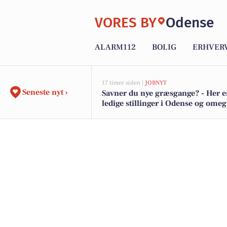
VORES BY
Odense
ALARM112
BOLIG
ERHVER
17 timer siden |
JOBNYT
Seneste nyt ›
Savner du nye græsgange? - Her e
ledige stillinger i Odense og ome