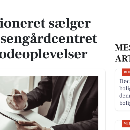
Rosengårdcentret og præge modeoplevelser
sioneret sælger
osengårdcentret
ME
odeoplevelser
AR
BO
Døc
boli
denn
boli
VE