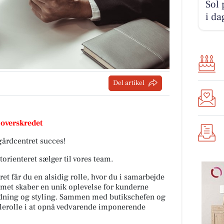
Sol 
i da
Del artikel
 overskredet
ngårdcentret succes!
torienteret sælger til vores team.
et får du en alsidig rolle, hvor du i samarbejde
amet skaber en unik oplevelse for kunderne
edning og styling. Sammen med butikschefen og
glerolle i at opnå vedvarende imponerende