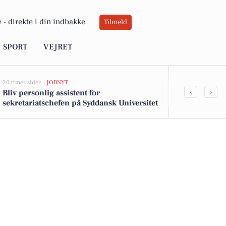
 -
direkte i din indbakke
Tilmeld
SPORT
VEJRET
20 timer siden |
JOBNYT
23 timer siden |
‹
›
Bliv personlig assistent for
Sol på dagso
sekretariatschefen på Syddansk Universitet