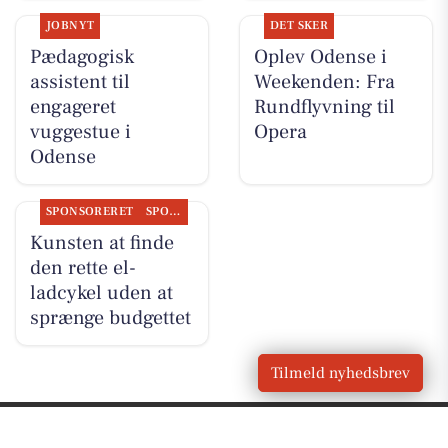
JOBNYT
DET SKER
Pædagogisk
Oplev Odense i
assistent til
Weekenden: Fra
engageret
Rundflyvning til
vuggestue i
Opera
Odense
SPONSORERET
SPONSORERET INDHOLD
Kunsten at finde
den rette el-
ladcykel uden at
sprænge budgettet
Tilmeld nyhedsbrev
VORES BY
Odense