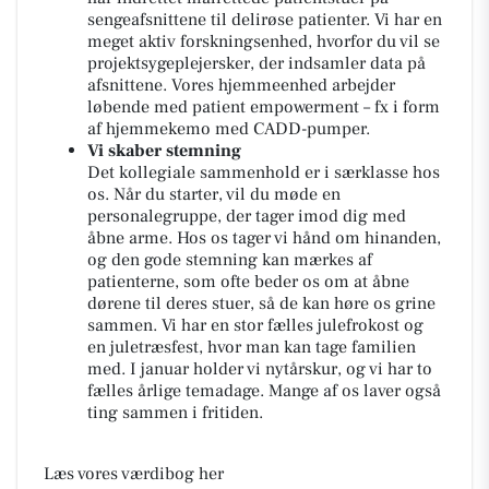
sengeafsnittene til delirøse patienter. Vi har en
meget aktiv forskningsenhed, hvorfor du vil se
projektsygeplejersker, der indsamler data på
afsnittene. Vores hjemmeenhed arbejder
løbende med patient empowerment – fx i form
af hjemmekemo med CADD-pumper.
Vi skaber stemning
Det kollegiale sammenhold er i særklasse hos
os. Når du starter, vil du møde en
personalegruppe, der tager imod dig med
åbne arme. Hos os tager vi hånd om hinanden,
og den gode stemning kan mærkes af
patienterne, som ofte beder os om at åbne
dørene til deres stuer, så de kan høre os grine
sammen. Vi har en stor fælles julefrokost og
en juletræsfest, hvor man kan tage familien
med. I januar holder vi nytårskur, og vi har to
fælles årlige temadage. Mange af os laver også
ting sammen i fritiden.
Læs vores værdibog her