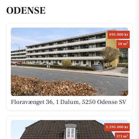
ODENSE
895.000 kr
2
58 m
Floravænget 36, 1 Dalum, 5250 Odense SV
3.595.000 kr
2
171 m