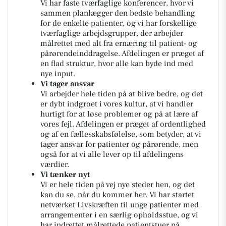
Vi har faste tværfaglige konferencer, hvor vi
sammen planlægger den bedste behandling
for de enkelte patienter, og vi har forskellige
tværfaglige arbejdsgrupper, der arbejder
målrettet med alt fra ernæring til patient- og
pårørendeinddragelse. Afdelingen er præget af
en flad struktur, hvor alle kan byde ind med
nye input.
Vi tager ansvar
Vi arbejder hele tiden på at blive bedre, og det
er dybt indgroet i vores kultur, at vi handler
hurtigt for at løse problemer og på at lære af
vores fejl. Afdelingen er præget af ordentlighed
og af en fællesskabsfølelse, som betyder, at vi
tager ansvar for patienter og pårørende, men
også for at vi alle lever op til afdelingens
værdier.
Vi tænker nyt
Vi er hele tiden på vej nye steder hen, og det
kan du se, når du kommer her. Vi har startet
netværket Livskræften til unge patienter med
arrangementer i en særlig opholdsstue, og vi
har indrettet målrettede patientstuer på