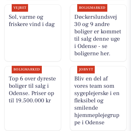
VEJRET
BOLIGMARKED
Sol, varme og
Døckerslundsvej
friskere vind i dag
30 og 9 andre
boliger er kommet
til salg denne uge
i Odense - se
boligerne her.
BOLIGMARKED
JOBNYT
Top 6 over dyreste
Bliv en del af
boliger til salg i
vores team som
Odense. Priser op
sygeplejerske i en
til 19.500.000 kr
fleksibel og
smilende
hjemmeplejegrup
pe i Odense