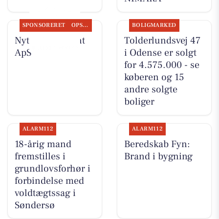
SPONSORERET
OPSLAGSTAVLEN
BOLIGMARKED
Nyt fra Fairpaint
Tolderlundsvej 47
ApS
i Odense er solgt
for 4.575.000 - se
køberen og 15
andre solgte
boliger
ALARM112
ALARM112
18-årig mand
Beredskab Fyn:
fremstilles i
Brand i bygning
grundlovsforhør i
forbindelse med
voldtægtssag i
Søndersø