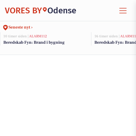
VORES BY
Odense
Seneste nyt ›
10 timer siden |
ALARM112
16 timer siden |
ALARM11
Beredskab Fyn: Brand i bygning
Beredskab Fyn: Brand