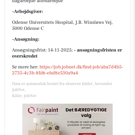
dagarbejde aftenarbejde
-Arbejdsgiver:
Odense Universitets Hospital, J.B. Winsløws Vej,
5000 Odense C
-Ansøgning:
Ansøgningsfrist: 14-11-2025;
- ansøgningsfristen er
overskredet
Se mere her:
https://job.jobnet.dk/find-job/aba7d4b5-
2735-4c3b-8fd6-ebd8e530a9a4
Data er automatisk hentet fra eksterne kilder, herunder
JobNet.
Kilde: JobNet