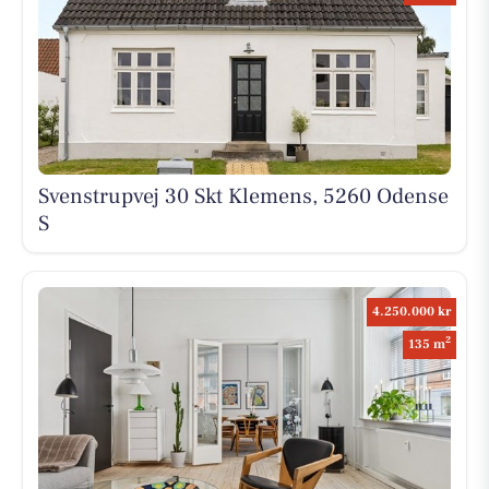
Svenstrupvej 30 Skt Klemens, 5260 Odense
S
4.250.000 kr
2
135 m