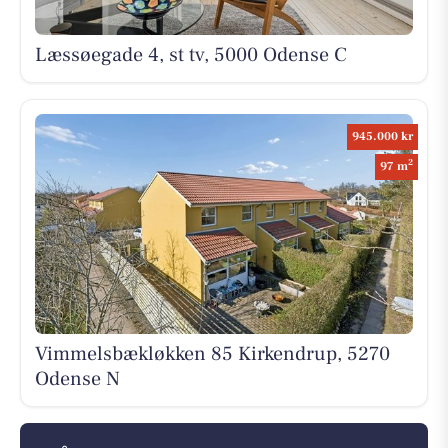
Læssøegade 4, st tv, 5000 Odense C
945.000 kr
2
97 m
Vimmelsbækløkken 85 Kirkendrup, 5270
Odense N