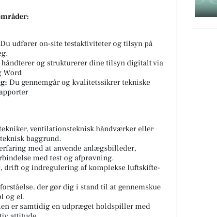
områder:
Du udfører on-site testaktiviteter og tilsyn på
æg.
håndterer og strukturerer dine tilsyn digitalt via
og Word
g:
Du gennemgår og kvalitetssikrer tekniske
apporter
tekniker, ventilationsteknisk håndværker eller
ateknisk baggrund.
erfaring med at anvende anlægsbilleder,
orbindelse med test og afprøvning.
 drift og indregulering af komplekse luftskifte-
orståelse, der gør dig i stand til at gennemskue
l og el.
men er samtidig en udpræget holdspiller med
iv attitude.