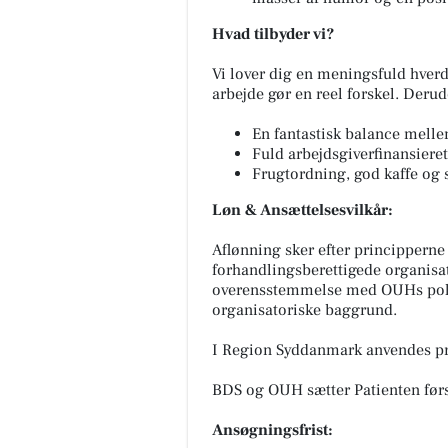
Hvad tilbyder vi?
Vi lover dig en meningsfuld hverda
arbejde gør en reel forskel. Derud
En fantastisk balance mellem
Fuld arbejdsgiverfinansiere
Frugtordning, god kaffe og
Løn & Ansættelsesvilkår:
Aflønning sker efter princippern
forhandlingsberettigede organisa
overensstemmelse med OUHs politi
organisatoriske baggrund.
I Region Syddanmark anvendes pr
BDS og OUH sætter Patienten først 
Ansøgningsfrist: