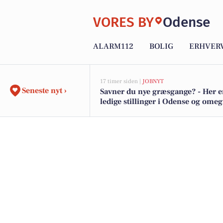
VORES BY
Odense
ALARM112
BOLIG
ERHVER
17 timer siden |
JOBNYT
Seneste nyt ›
Savner du nye græsgange? - Her e
ledige stillinger i Odense og ome