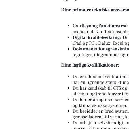
Dine primære tekniske ansvars
Cx-tilsyn og funktionstest:
avancerede ventilationsanl
Digital kvalitetssikring:
Du 
iPad og PC i Dalux, Excel 
Dokumentationsgransknin
tegninger, diagrammer og r
Dine faglige kvalifikationer:
Du er uddannet ventilations
har en lignende stærk klim
Du har kendskab til CTS og 
alarmer og trend-kurver i f
Du har erfaring med service,
og klimatekniske systemer.
Du besidder en bred systemf
grænsefladerne til varme, kø
Du arbejder selvstændigt, 
masser af humor og en posit