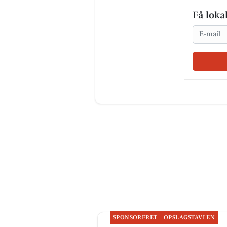
Få loka
Email
SPONSORERET
OPSLAGSTAVLEN