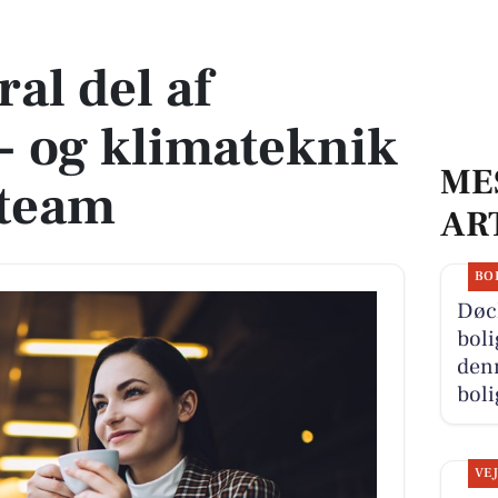
 klimateknik i OUH's Cx-team
ral del af
s- og klimateknik
ME
-team
AR
BO
Døc
boli
denn
boli
VE