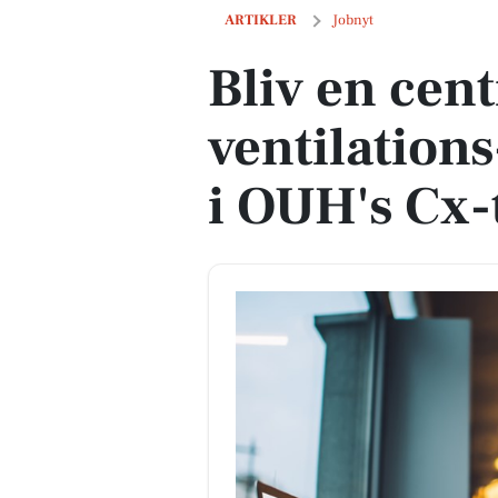
Bliv en central del af ventilations- og
ARTIKLER
Jobnyt
Bliv en cent
ventilation
i OUH's Cx