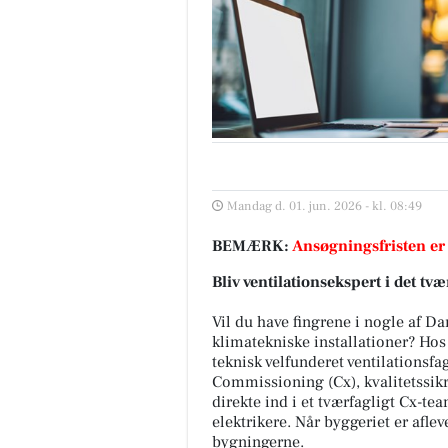
Mandag d. 01. jun. 2026 - kl. 08:49
BEMÆRK:
Ansøgningsfristen er
Bliv ventilationsekspert i det t
Vil du have fingrene i nogle af 
klimatekniske installationer? Hos
teknisk velfunderet ventilationsfa
Commissioning (Cx), kvalitetssikr
direkte ind i et tværfagligt Cx-t
elektrikere. Når byggeriet er afleve
bygningerne.