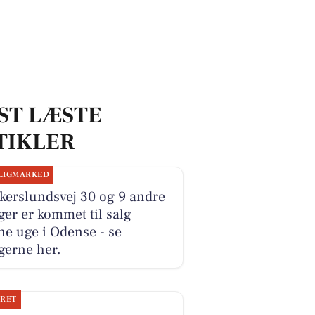
ST LÆSTE
TIKLER
LIGMARKED
kerslundsvej 30 og 9 andre
ger er kommet til salg
e uge i Odense - se
gerne her.
JRET