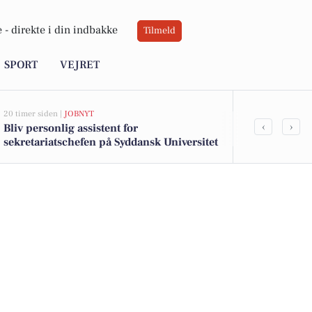
 -
direkte i din indbakke
Tilmeld
SPORT
VEJRET
20 timer siden |
JOBNYT
23 timer siden |
‹
›
Bliv personlig assistent for
Sol på dagso
sekretariatschefen på Syddansk Universitet