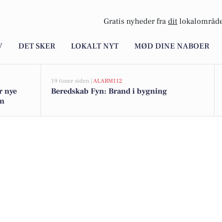
Gratis nyheder fra
dit
lokalområde
V
DET SKER
LOKALT NYT
MØD DINE NABOER
19 timer siden |
ALARM112
r nye
Beredskab Fyn: Brand i bygning
gn