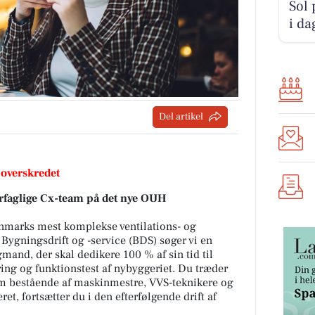
Sol 
i da
Del artikel
 overskredet
værfaglige Cx-team på det nye OUH
Danmarks mest komplekse ventilations- og
 Bygningsdrift og -service (BDS) søger vi en
gmand, der skal dedikere 100 % af sin tid til
ing og funktionstest af nybyggeriet. Du træder
eam bestående af maskinmestre, VVS-teknikere og
ret, fortsætter du i den efterfølgende drift af