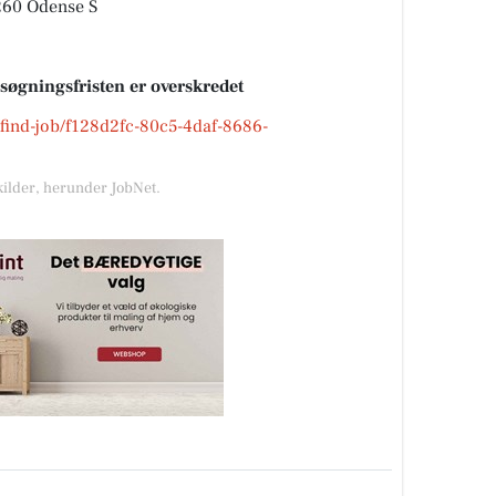
260 Odense S
nsøgningsfristen er overskredet
k/find-job/f128d2fc-80c5-4daf-8686-
kilder, herunder JobNet.