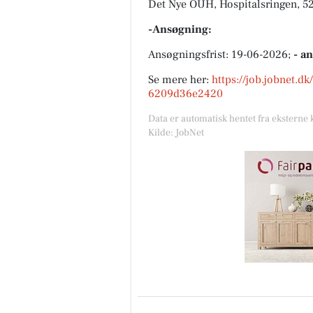
Det Nye OUH, Hospitalsringen, 5
-Ansøgning:
Ansøgningsfrist: 19-06-2026;
- a
Se mere her:
https://job.jobnet.d
6209d36e2420
Data er automatisk hentet fra eksterne 
Kilde: JobNet